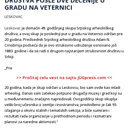
GRADU NA VETERNICI
LESKOVAC
Leskovac
je domaćin 49. godišnjeg skupa Srpskog arheološkog
društva, a ovaj skup je poslednji put u gradu na Veternici održan pre
20 godina. Predsednik Srpskog arheološkog društva Adam N.
Crnobrnja podseća da je ovo strukovno udruženje osnovano još
1883. godine i da se radi o drugom najstarijem strukovnom društvu u
Srbiji.
„Pre
>> Pročitaj celu vest na sajtu JUGpress.com <<
20 godina, kada je skup održan u Leskovcu, bio sam ovde kao mladi
arheolog. Danas sam zatekao potpuno drugačiji muzej i grad koji su
u međuvremenu značajno napredovali. Ovogodišnji skup okuplja
veliki broj učesnika iz zemlje i inostranstva, predviđeno je čak 95
izlaganja u okviru stalnih i tematskih sekcija, a biće sumirani i
rezultati rada organizacije u prethodnom periodu i razmatrani
planovi za naredne aktivnosti.“