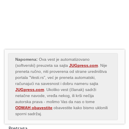
Napomena:
Ova vest je automatizovano
(softverski) preuzeta sa sajta
JUGpress.com
. Nije
preneta ručno, niti proverena od strane uredništva
portala "Vesti.rs", već je preneta automatski,
računajući na savesnost i dobru nameru sajta
JUGpress.com
. Ukoliko vest (članak) sadrži
netačne navode, vređa nekog, ili krši nečija
autorska prava - molimo Vas da nas o tome
ODMAH obavestite
obavestite kako bismo uklonili
sporni sadržaj.
Pretraga