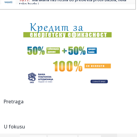
tako bude i...
16:13:
Opasna bolest potvrđena kod goveda u Srbiji: Obolela
grla eutana...
16:11:
„Humanitarni ponedeljak“ na Štrandu za Lazara Dobrića (6)
16:09:
Nastavlja obilazak Srbije; Vučić u ponedeljak i utorak na
jugoz...
16:04:
OpenAI zaustavio novu veštačku inteligenciju: Premoćna je i
op...
16:02:
VIDEO: Audi RS5 vs BMW M3 Competition
16:02:
Velika promena u Londonu: U taksi ulazite, a za volanom
Pretraga
nema niko...
16:02:
Oglasio se Albanac posle UFC Beograd: "Bog blagoslovio
Srbiju" VI...
U fokusu
16:01:
Upozorenje iz Moskve zbog Kosova: "Opasno je maštati"