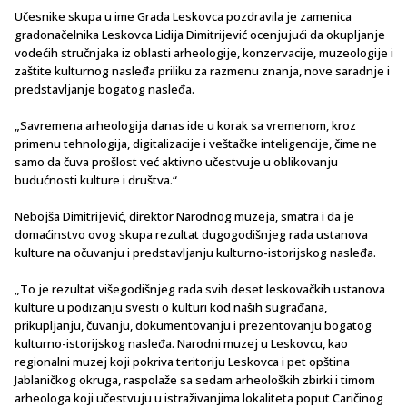
Učesnike skupa u ime Grada Leskovca pozdravila je zamenica
gradonačelnika Leskovca Lidija Dimitrijević ocenjujući da okupljanje
vodećih stručnjaka iz oblasti arheologije, konzervacije, muzeologije i
zaštite kulturnog nasleđa priliku za razmenu znanja, nove saradnje i
predstavljanje bogatog nasleđa.
„Savremena arheologija danas ide u korak sa vremenom, kroz
primenu tehnologija, digitalizacije i veštačke inteligencije, čime ne
samo da čuva prošlost već aktivno učestvuje u oblikovanju
budućnosti kulture i društva.“
Nebojša Dimitrijević, direktor Narodnog muzeja, smatra i da je
domaćinstvo ovog skupa rezultat dugogodišnjeg rada ustanova
kulture na očuvanju i predstavljanju kulturno-istorijskog nasleđa.
„To je rezultat višegodišnjeg rada svih deset leskovačkih ustanova
kulture u podizanju svesti o kulturi kod naših sugrađana,
prikupljanju, čuvanju, dokumentovanju i prezentovanju bogatog
kulturno-istorijskog nasleđa. Narodni muzej u Leskovcu, kao
regionalni muzej koji pokriva teritoriju Leskovca i pet opština
Jablaničkog okruga, raspolaže sa sedam arheoloških zbirki i timom
arheologa koji učestvuju u istraživanjima lokaliteta poput Caričinog