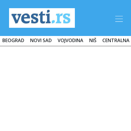
BEOGRAD
NOVI SAD
VOJVODINA
NIŠ
CENTRALNA 