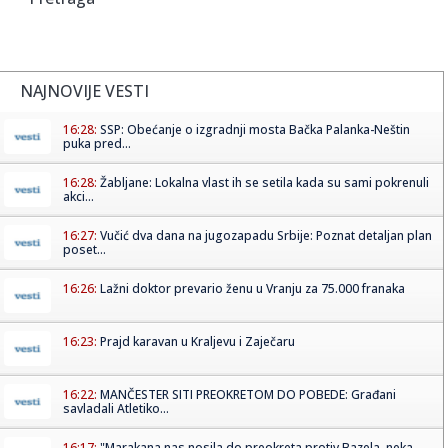
NAJNOVIJE VESTI
16:28:
SSP: Obećanje o izgradnji mosta Bačka Palanka-Neštin
puka pred...
16:28:
Žabljane: Lokalna vlast ih se setila kada su sami pokrenuli
akci...
16:27:
Vučić dva dana na jugozapadu Srbije: Poznat detaljan plan
poset...
16:26:
Lažni doktor prevario ženu u Vranju za 75.000 franaka
16:23:
Prajd karavan u Kraljevu i Zaječaru
16:22:
MANČESTER SITI PREOKRETOM DO POBEDE: Građani
savladali Atletiko...
16:17:
"Marakana nas nosila do preokreta protiv Bazela, neka