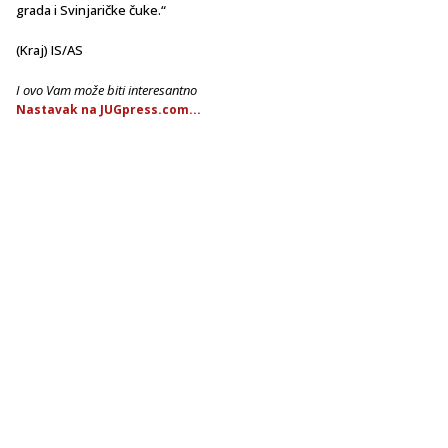
grada i Svinjaričke čuke.“
(Kraj) IS/AS
I ovo Vam može biti interesantno
Nastavak na JUGpress.com...