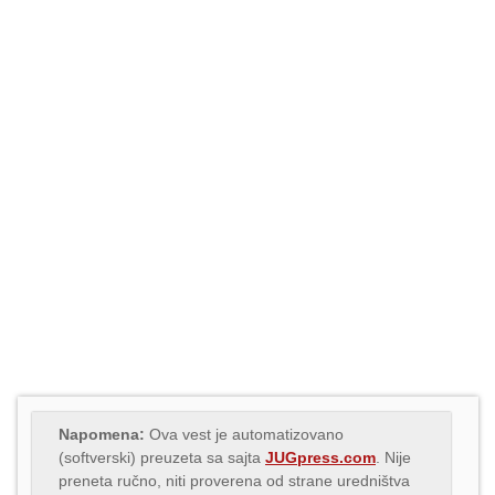
Napomena:
Ova vest je automatizovano
(softverski) preuzeta sa sajta
JUGpress.com
. Nije
preneta ručno, niti proverena od strane uredništva