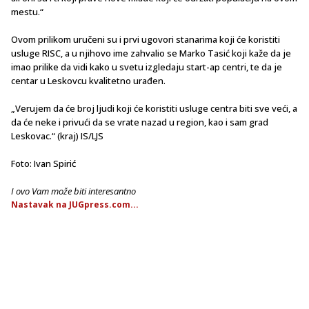
mestu.“
Ovom prilikom uručeni su i prvi ugovori stanarima koji će koristiti
usluge RISC, a u njihovo ime zahvalio se Marko Tasić koji kaže da je
imao prilike da vidi kako u svetu izgledaju start-ap centri, te da je
centar u Leskovcu kvalitetno urađen.
„Verujem da će broj ljudi koji će koristiti usluge centra biti sve veći, a
da će neke i privući da se vrate nazad u region, kao i sam grad
Leskovac.“ (kraj) IS/LJS
Foto: Ivan Spirić
I ovo Vam može biti interesantno
Nastavak na JUGpress.com...