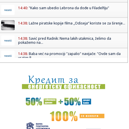
14:40:
"Kako sam ubedio Lebrona da dođe u Filadelfiju"
14:38:
Lažne piratske kopije filma „Odiseja“ koriste se za širenje...
14:38:
Savić pred Radnik: Nema lakih utakmica, želimo da
pokažemo na...
14:38:
Baba već na promociji "zapalio" navijače: "Ovde sam da
vratim P...
14:35:
Poster za film The Mummy zabranjen za spoljno
oglašavanje u Veli...
14:35:
Hitan sastanak u Nemačkoj; Dron sa eksplozivom koji je
napravio ...
14:25:
И опет – Медо, добро дошао у своју ...
14:27:
Iz saobraćaja isključeno 14 vozača u Južnobačkom okrugu