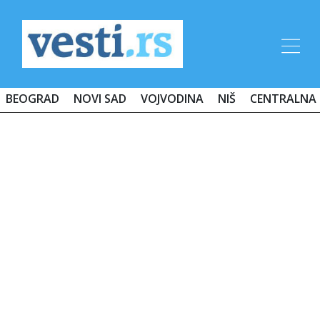
BEOGRAD
NOVI SAD
VOJVODINA
NIŠ
CENTRALNA 