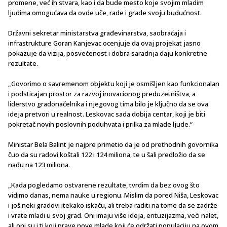
promene, već ih stvara, kao i da bude mesto koje svojim mladim
ljudima omogućava da ovde uče, rade i grade svoju budućnost.
Državni sekretar ministarstva građevinarstva, saobraćaja i
infrastrukture Goran Kanjevac ocenjuje da ovaj projekat jasno
pokazuje da vizija, posvećenost i dobra saradnja daju konkretne
rezultate.
„Govorimo o savremenom objektu koji je osmišljen kao funkcionalan
i podsticajan prostor za razvoj inovacionog preduzetništva, a
liderstvo gradonačelnika i njegovog tima bilo je ključno da se ova
ideja pretvori u realnost. Leskovac sada dobija centar, koji je biti
pokretač novih poslovnih poduhvata i prilka za mlade ljude.“
Ministar Bela Balint je najpre primetio da je od prethodnih govornika
čuo da su radovi koštali 122 i 124 miliona, te u šali predložio da se
nađu na 123 miliona.
„Kada pogledamo ostvarene rezultate, tvrdim da bez ovog što
vidimo danas, nema nauke u regionu. Mislim da pored Niša, Leskovac
i još neki gradovi itekako iskaču, ali treba raditi na tome da se zadrže
i vrate mladi u svoj grad. Oni imaju više ideja, entuzijazma, veći nalet,
ali oni su i ti koji prave nove mlade koji će održati populaciju na ovom