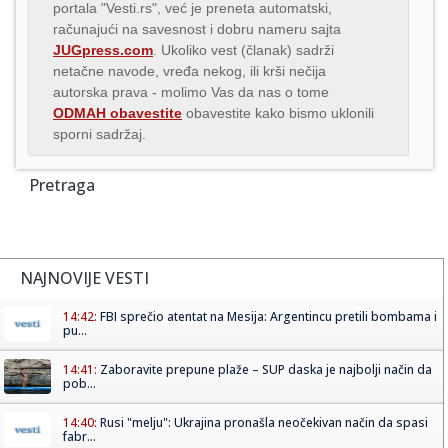
portala "Vesti.rs", već je preneta automatski,
računajući na savesnost i dobru nameru sajta
JUGpress.com
. Ukoliko vest (članak) sadrži
netačne navode, vređa nekog, ili krši nečija
autorska prava - molimo Vas da nas o tome
ODMAH obavestite
obavestite kako bismo uklonili
sporni sadržaj.
Pretraga
NAJNOVIJE VESTI
14:42:
FBI sprečio atentat na Mesija: Argentincu pretili bombama i
pu...
14:41:
Zaboravite prepune plaže – SUP daska je najbolji način da
pob...
14:40:
Rusi "melju": Ukrajina pronašla neočekivan način da spasi
fabr...