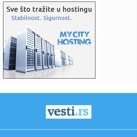
14:24:
Spektakl Marije Šerifović u Travniku: Fanovi stižu iz cijele B...
14:24:
Policija istražuje dječaka (12) nakon četiri požara u parku
14:24:
U toku asfaltiranje banjalučkih ulica
14:24:
Ko je ubio Tupaka? Poslije tri decenije počinje suđenje
14:23:
„Хуманитарни понедељак“ на ...
14:23:
Siti odbio Barsu – odredio cenu za Rodrija
14:22:
Vozač saniteta Mario Ilić nastavlja oporavak u Vranju
14:21:
VELIKO IZNENAĐENJE: Vratio se Donatas Motiejunas!