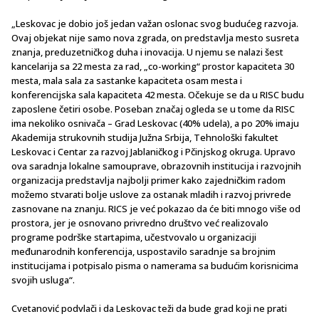
„Leskovac je dobio još jedan važan oslonac svog budućeg razvoja.
Ovaj objekat nije samo nova zgrada, on predstavlja mesto susreta
znanja, preduzetničkog duha i inovacija. U njemu se nalazi šest
kancelarija sa 22 mesta za rad, „co-working“ prostor kapaciteta 30
mesta, mala sala za sastanke kapaciteta osam mesta i
konferencijska sala kapaciteta 42 mesta. Očekuje se da u RISC budu
zaposlene četiri osobe. Poseban značaj ogleda se u tome da RISC
ima nekoliko osnivača – Grad Leskovac (40% udela), a po 20% imaju
Akademija strukovnih studija Južna Srbija, Tehnološki fakultet
Leskovac i Centar za razvoj Jablaničkog i Pčinjskog okruga. Upravo
ova saradnja lokalne samouprave, obrazovnih institucija i razvojnih
organizacija predstavlja najbolji primer kako zajedničkim radom
možemo stvarati bolje uslove za ostanak mladih i razvoj privrede
zasnovane na znanju. RICS je već pokazao da će biti mnogo više od
prostora, jer je osnovano privredno društvo već realizovalo
programe podrške startapima, učestvovalo u organizaciji
međunarodnih konferencija, uspostavilo saradnje sa brojnim
institucijama i potpisalo pisma o namerama sa budućim korisnicima
svojih usluga“.
Cvetanović podvlači i da Leskovac teži da bude grad koji ne prati