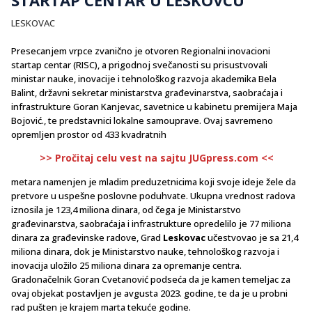
LESKOVAC
Presecanjem vrpce zvanično je otvoren Regionalni inovacioni
startap centar (RISC), a prigodnoj svečanosti su prisustvovali
ministar nauke, inovacije i tehnološkog razvoja akademika Bela
Balint, državni sekretar ministarstva građevinarstva, saobraćaja i
infrastrukture Goran Kanjevac, savetnice u kabinetu premijera Maja
Bojović., te predstavnici lokalne samouprave. Ovaj savremeno
opremljen prostor od 433 kvadratnih
>> Pročitaj celu vest na sajtu JUGpress.com <<
metara namenjen je mladim preduzetnicima koji svoje ideje žele da
pretvore u uspešne poslovne poduhvate. Ukupna vrednost radova
iznosila je 123,4 miliona dinara, od čega je Ministarstvo
građevinarstva, saobraćaja i infrastrukture opredelilo je 77 miliona
dinara za građevinske radove, Grad
Leskovac
učestvovao je sa 21,4
miliona dinara, dok je Ministarstvo nauke, tehnološkog razvoja i
inovacija uložilo 25 miliona dinara za opremanje centra.
Gradonačelnik Goran Cvetanović podseća da je kamen temeljac za
ovaj objekat postavljen je avgusta 2023. godine, te da je u probni
rad pušten je krajem marta tekuće godine.