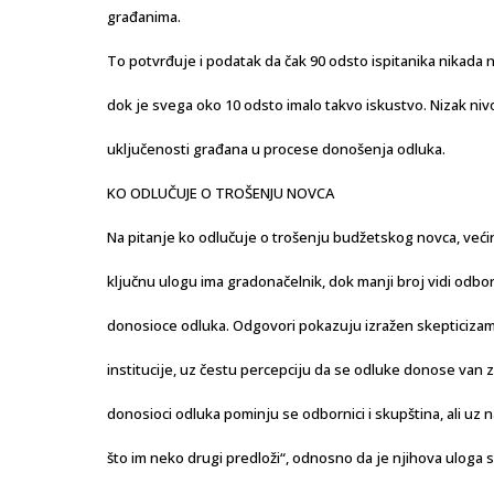
građanima.
To potvrđuje i podatak da čak 90 odsto ispitanika nikada 
dok je svega oko 10 odsto imalo takvo iskustvo. Nizak niv
uključenosti građana u procese donošenja odluka.
KO ODLUČUJE O TROŠENJU NOVCA
Na pitanje ko odlučuje o trošenju budžetskog novca, većin
ključnu ulogu ima gradonačelnik, dok manji broj vidi odbo
donosioce odluka. Odgovori pokazuju izražen skepticiza
institucije, uz čestu percepciju da se odluke donose van 
donosioci odluka pominju se odbornici i skupština, ali u
što im neko drugi predloži“, odnosno da je njihova uloga