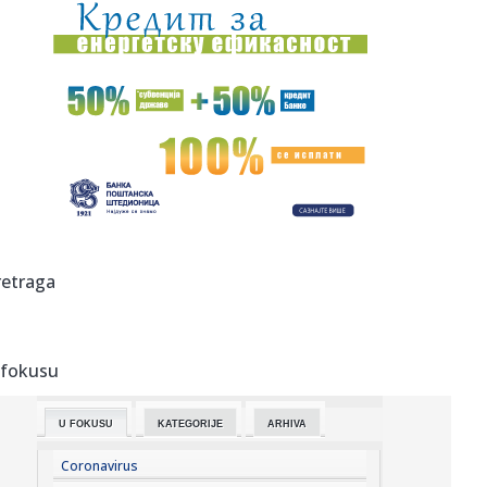
21:17:
Procurile informacije: Objavljeno kad stiže iPhone 18?
21:15:
Električni automobili izgubili zamah: Šta je zaustavilo
najve...
21:15:
SUDIJE SPREMNE ZA NOVU SEZONU: Održan seminar
Srpske lige „Ist...
21:13:
Први случајеви грознице Западног ...
21:15:
Ekspresan rasplet slučaja "Odželej" – poznato gde
retraga
nastavlja k...
21:14:
Veliki potez Saudijske Arabije, Turske i Pakistana: Iran
odmah od...
 fokusu
21:10:
Станковић: Даћемо максимум против ...
U FOKUSU
KATEGORIJE
ARHIVA
21:07:
Slovenija suočena sa sušom, građani pozvani da štede
vodu
Coronavirus