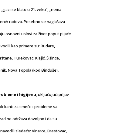
 „gazi se blato u 21. veku“, „nema
edenih radova. Posebno se naglašava
ju osnovni uslovi za život poput pijaće
vodili kao primere su: Rudare,
štane, Turekovac, Klajić, Šišince,
enik, Nova Topola (kod Đinđuše),
obleme i higijenu
, uključujući prljav
ak kanti za smeće i probleme sa
rad ne održava dovoljno i da su
vodili sledeće: Vinarce, Brestovac,