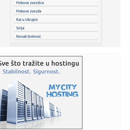
21:07:
OpenAI ukida ograničenje tekstualnih poruka za besplatni
Pinkove zvezdice
ChatGPT
Pinkove zvezde
21:07:
Vic dana: Iskren kandidat za posao
Rat u Ukrajini
Sirija
21:07:
Pljeskavice od tikvica i feta sira
Novak Đoković
21:07:
Vučić priredio večeru u čast Zelenskog: Ovo su teme
razgovora...
21:07:
Toplotni talas u Italiji ne popušta: Temperature i do 48
stepeni
21:07:
Faris Dževahirić novi fudbaler Veleža
21:06:
Osumnjičenom za zlostavljanje i mučenje i napad na
službeno li...
21:05:
Ukrajina se oprašta od čovjeka koji je vraćao poginule
vojnike...
21:04:
Profesor blokader napao aktivistkinje SNS u Kragujevcu!
Policija ...