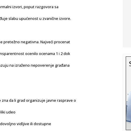
rmalni izvori, poput razgovora sa
rđuje slabu upućenost u zvanične izvore.
je pretežno negativna. Najveći procenat
ransparentnost ocenilo ocenama 1 i 2 dok
kazuju na izraženo nepoverenje građana
 zna da li grad organizuje javne rasprave o
liki udeo
dovoljno vidljive ili dostupne