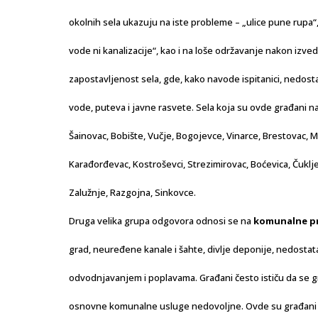
okolnih sela ukazuju na iste probleme – „ulice pune rupa“,
vode ni kanalizacije“, kao i na loše održavanje nakon izv
zapostavljenost sela, gde, kako navode ispitanici, nedosta
vode, puteva i javne rasvete. Sela koja su ovde građani na
Šainovac, Bobište, Vučje, Bogojevce, Vinarce, Brestovac, Mr
Karađorđevac, Kostroševci, Strezimirovac, Boćevica, Čuklj
Zalužnje, Razgojna, Sinkovce.
Druga velika grupa odgovora odnosi se na
komunalne pr
grad, neuređene kanale i šahte, divlje deponije, nedostat
odvodnjavanjem i poplavama. Građani često ističu da se g
osnovne komunalne usluge nedovoljne. Ovde su građani na