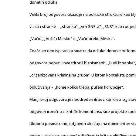
donetih odluka.
Veliki broj odgovora ukazuje na političke strukture kao k
vlasti i stranke – „stranka“, „vrh SNS-a“, „SNS“, kao i pojed
„Vučić“, „Vučić i Mesko“ ili „Vučić preko Meska“.
Značajan deo ispitanika smatra da odluke donose neformaln
odgovore poput „investitori i biznismeni“, „ljudi iz senke“, „
„organizovana kriminalna grupa“. U istom kontekstu pomi
odlučivanja – „kome koliko treba, putem korupcije“.
Manji broj odgovora je neodređen ili bez konkretnog stav
odgovori ironično ili kritički komentarišu šire projekte i pol
Ukupno posmatrano, odgovori ukazuju na dominantan stav 
postoji, ali da stvarna moć odlučivanja leži u političkim i