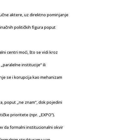
ljučne aktere, uz direktno pominjanje
inačnih političkih figura poput
i centri moći, što se vidi kroz
paralelne institucije“ ili
nje se i korupcija kao mehanizam
a, poput „ne znam“, dok pojedini
itičke prioritete (npr. „EXPO“).
da formalni institucionalni okvir
 neformalnim strukturama van