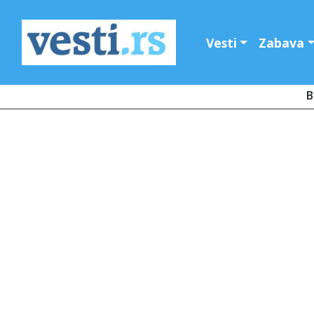
Vesti
Zabava
B