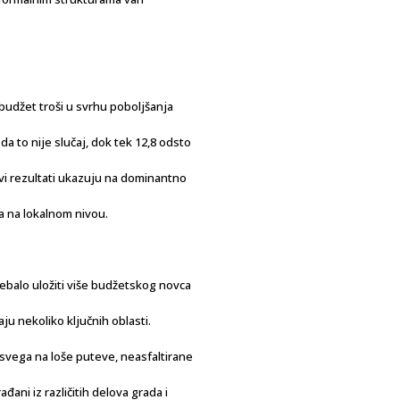
 budžet troši u svrhu poboljšanja
da to nije slučaj, dok tek 12,8 odsto
vi rezultati ukazuju na dominantno
a na lokalnom nivou.
ebalo uložiti više budžetskog novca
ju nekoliko ključnih oblasti.
 svega na loše puteve, neasfaltirane
đani iz različitih delova grada i