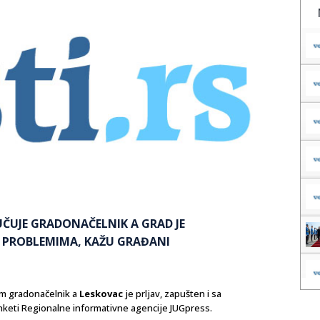
UČUJE GRADONAČELNIK A GRAD JE
M PROBLEMIMA, KAŽU GRAĐANI
om gradonačelnik a
Leskovac
je prljav, zapušten i sa
nketi Regionalne informativne agencije JUGpress.