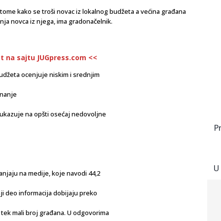
ome kako se troši novac iz lokalnog budžeta a većina građana
nja novca iz njega, ima gradonačelnik.
st na sajtu JUGpress.com <<
udžeta ocenjuje niskim i srednjim
znanje
 ukazuje na opšti osećaj nedovoljne
P
U
lanjaju na medije, koje navodi 44,2
ji deo informacija dobijaju preko
i tek mali broj građana. U odgovorima