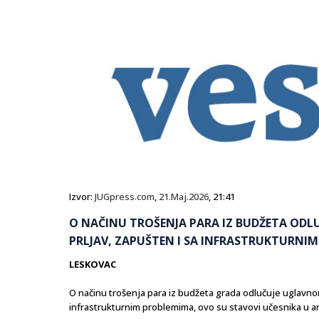
Izvor:
JUGpress.com
,
21.Maj.2026
, 21:41
O NAČINU TROŠENJA PARA IZ BUDŽETA ODL
PRLJAV, ZAPUŠTEN I SA INFRASTRUKTURNI
LESKOVAC
O načinu trošenja para iz budžeta grada odlučuje uglavn
infrastrukturnim problemima, ovo su stavovi učesnika u a