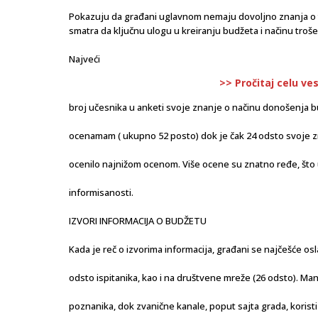
Pokazuju da građani uglavnom nemaju dovoljno znanja o t
smatra da ključnu ulogu u kreiranju budžeta i načinu troše
Najveći
>> Pročitaj celu ve
broj učesnika u anketi svoje znanje o načinu donošenja b
ocenamam ( ukupno 52 posto) dok je čak 24 odsto svoje 
ocenilo najnižom ocenom. Više ocene su znatno ređe, što
informisanosti.
IZVORI INFORMACIJA O BUDŽETU
Kada je reč o izvorima informacija, građani se najčešće os
odsto ispitanika, kao i na društvene mreže (26 odsto). Man
poznanika, dok zvanične kanale, poput sajta grada, korist