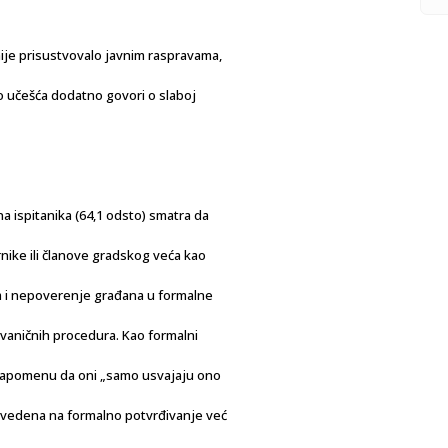
nije prisustvovalo javnim raspravama,
o učešća dodatno govori o slaboj
a ispitanika (64,1 odsto) smatra da
rnike ili članove gradskog veća kao
m i nepoverenje građana u formalne
zvaničnih procedura. Kao formalni
z napomenu da oni „samo usvajaju ono
 svedena na formalno potvrđivanje već