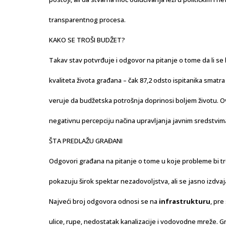
transparentnog procesa.
KAKO SE TROŠI BUDŽET?
Takav stav potvrđuje i odgovor na pitanje o tome da li se
kvaliteta života građana – čak 87,2 odsto ispitanika smatra 
veruje da budžetska potrošnja doprinosi boljem životu. O
negativnu percepciju načina upravljanja javnim sredstvim
ŠTA PREDLAŽU GRAĐANI
Odgovori građana na pitanje o tome u koje probleme bi tr
pokazuju širok spektar nezadovoljstva, ali se jasno izdvaja
Najveći broj odgovora odnosi se na
infrastrukturu
, pre
ulice, rupe, nedostatak kanalizacije i vodovodne mreže. Gra