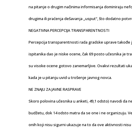
na pitanje o drugim načinima informisanja dominiraju nefo
drugima ili praćenja dešavanja „usput“, što dodatno potv
NEGATIVNA PERCEPCIJA TRANSPARENTNOSTI
Percepcija transparentnosti rada gradske uprave takođe 
ispitanika dao je niske ocene, čak 69 posto učesnika je t
su visoke ocene gotovo zanemarljive. Ovakvi rezultati u
kada je u pitanju uvid u trošenje javnog novca.
NE ZNAJU ZA JAVNE RASPRAVE
Skoro polovina učesnika u anketi, 49,1 odsto) navodi da ne
budžetu, dok 14 odsto matra da se one i ne organizuju. Ve
onih koji nisu sigurni ukazuje na to da ove aktivnosti nisu 