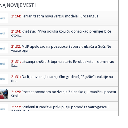
NAJNOVIJE VESTI
21:34:
Ferrari testira novu verziju modela Purosangue
21:34:
Knežević: "Prva odluka koju ću doneti kao premijer biće
otpri...
21:32:
MUP apelovao na posetioce Sabora trubača u Guči: Ne
vozite pija...
21:31:
Litvanija srušila Srbiju na startu Evrobasketa – dominirao
Ša...
21:31:
Da li je ovo najbizarniji film godine?; "Pljušte" reakcije na
dr...
21:29:
Protest povodom pozivanja Zelenskog u zvaničnu posetu
Srbiji
21:27:
Studenti u Pančevu prikupljaju pomoć za vatrogasce i
dobrovoljc...
21:22:
Pacovi iz Belgije otkrivaju mine, tuberkulozu i preživele
posle ...