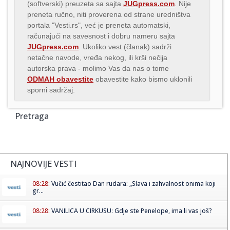
(softverski) preuzeta sa sajta
JUGpress.com
. Nije
preneta ručno, niti proverena od strane uredništva
portala "Vesti.rs", već je preneta automatski,
računajući na savesnost i dobru nameru sajta
JUGpress.com
. Ukoliko vest (članak) sadrži
netačne navode, vređa nekog, ili krši nečija
autorska prava - molimo Vas da nas o tome
ODMAH obavestite
obavestite kako bismo uklonili
sporni sadržaj.
Pretraga
NAJNOVIJE VESTI
08:28:
Vučić čestitao Dan rudara: „Slava i zahvalnost onima koji
gr...
08:28:
VANILICA U CIRKUSU: Gdje ste Penelope, ima li vas još?