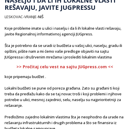
REŠAVAJU, JAVITE JUGPRESSU
LESKOVAC
-
VRANJE
-NIŠ
Koje probleme imate u ulici i naselju i da li ih lokalne vlasti rešavaju,
javite Regionalnoj informativnoj agenciji JUGpress.
Šta je potrebno da se uradi iz budžeta u vašoj ulici, naselju, gradu ili
opštini, pišite nam a mi ćemo vaše predloge objaviti na sajtu
JUGpressa i drušrvenim mrežama i proslediti lokalnim vlastima
>> Pročitaj celu vest na sajtu JUGpress.com <<
koje pripemaju budžet .
Lokalni budžeti se pune od poreza građana. Zato su građani ti koji
treba da predlažu kako da se taj novac troši i koji problemi i njihove
potrebe u ulici, mesnoj zajednici, selu, naselju su najprioritetniji za
rešavanje.
Predložimo zajedno lokalnim vlastima šta je neophodno da urade na
rešavanju infrastrukturnih i drugih problema a što se finansira iz
budžeta lokalne samouprave .