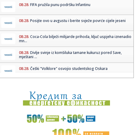
08:28:
FIFA pružila punu podršku Infantinu
08:28:
Posijte ovo u avgustu i berite svježe povrće cijele jeseni
08:28:
Coca-Cola bilježi milijarde prihoda, ključ uspjeha iznenadio
mn...
08:28:
Divlje svinje iz komšiluka tamane kukuruz pored Save,
mještani ...
08:28:
Češki "Volklore" osvojio studentskog Oskara
08:28:
Eksplodirala plinska boca kod Doboja, gorjelo i nisko
rastinje
08:28:
Ema Heming otvoreno o životu uz Brusa Vilisa
08:28:
Gruzija u mraku: Treći put za dvije nedjelje
08:28:
Novo otkriće mijenja pogled na prvu vojnu supersilu svijeta