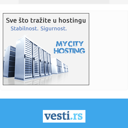
08:16:
200 na sat: Novi korak ka brzoj pruzi Beograd-Niš, traži se
izv...
08:15:
Deseta Velikogradištanska Gitarijada: Jubilej u znaku
rokenrola
08:14:
Deo Limana, NIS, Spens i Merkator mogu imati otežano
snabdevanje...
08:14:
Prvo skoči, pa reci Hetafe
08:12:
Istorijska odluka u Americi: Ova država sada dozvoljava
pacijent...
08:09:
Предавање “Српска црква у ...
08:11:
Vučić danas sa učesnicima kampa „Srbija te zove 2026“
08:09:
Ako utišavate radio dok parkirate, postoji veoma dobar
razlog za...
08:09:
Država deli 31 milion dinara: Evo ko može da dobije