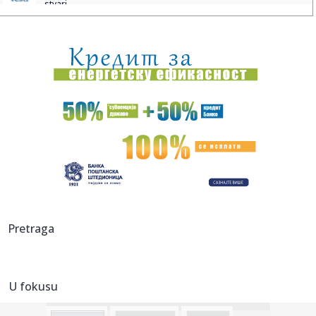
stvari
00:18:
Bugatti najavljuje novi jedinstveni automobil
00:15:
Drama na plaži u Italiji! Doktorka iz Beograda pritrčala
turist...
00:02:
Na današnji dan, 6. avgust
23:51:
Tri medalje za Srbiju na EP
23:47:
KIKS PANATINAIKOSA UPRKOS OGROMNIM ULAGANJIMA:
Grčki velikan vod...
23:46:
Tragedija kod Požarevca: Čovek stradao u požaru koji je
Pretraga
sam iz...
23:38:
Lara Gut-Behrami završila karijeru
U fokusu
23:35:
General Motors i SAIC produžili zajedničko ulaganje na još
20 ...