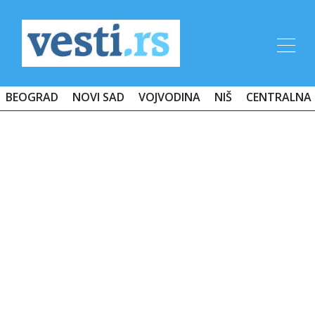
BEOGRAD
NOVI SAD
VOJVODINA
NIŠ
CENTRALNA 