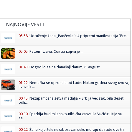
NAJNOVIJE VESTI
05:58:
Udruženje žena „Pančevke“: U pripremi manifestacija “Pre...
05:05:
Рецепт дана: Сок за којим је ...
01:43:
Dogodilo se na današnji datum, 6. avgust
01:22:
Nemačka se oprostila od Lade: Nakon godina sivog uvoza,
uvoznik ...
00:45:
Nezapamćena žetva medalja – Srbija već sakupila deset
odli...
00:30:
Eparhija budimljansko-nikšićka zahvalila Vučiću: Litije su
sa...
00:22:
Žene koje žele nezaboravan seks moraju da rade ove tri