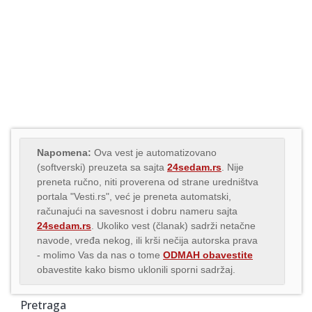
Napomena:
Ova vest je automatizovano
(softverski) preuzeta sa sajta
24sedam.rs
. Nije
preneta ručno, niti proverena od strane uredništva
portala "Vesti.rs", već je preneta automatski,
računajući na savesnost i dobru nameru sajta
24sedam.rs
. Ukoliko vest (članak) sadrži netačne
navode, vređa nekog, ili krši nečija autorska prava
- molimo Vas da nas o tome
ODMAH obavestite
obavestite kako bismo uklonili sporni sadržaj.
Pretraga