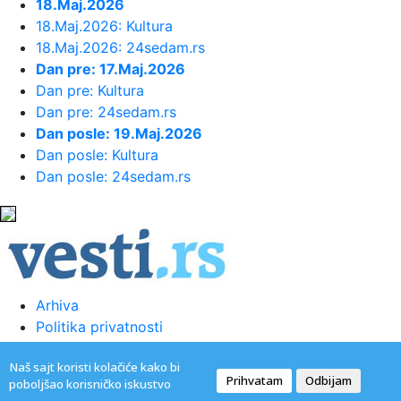
18.Maj.2026
18.Maj.2026: Kultura
00:02:
Na današnji dan, 9. avgust
18.Maj.2026: 24sedam.rs
Dan pre: 17.Maj.2026
Dan pre: Kultura
23:54:
TEŽAK UDARAC ZA HETAFE PRED
Dan pre: 24sedam.rs
EVROPU: Važan igrač završio sezon...
Dan posle: 19.Maj.2026
Dan posle: Kultura
23:46:
Bivši igrač Barselone ide u Los
Dan posle: 24sedam.rs
Anđeles
23:45:
Izgubili ste pasoš usred odmora?
Ne paničite: Ovo su koraci koj...
Arhiva
23:40:
Svetske DJ zvezde stižu u Sarajevo
Politika privatnosti
na prvi Circus Maximus: Fedde...
Uslovi korišćenja
Naš sajt koristi kolačiće kako bi
Kontakt
23:34:
Održana 36. akcija "Crveno-bela
Prihvatam
Odbijam
poboljšao korisničko iskustvo