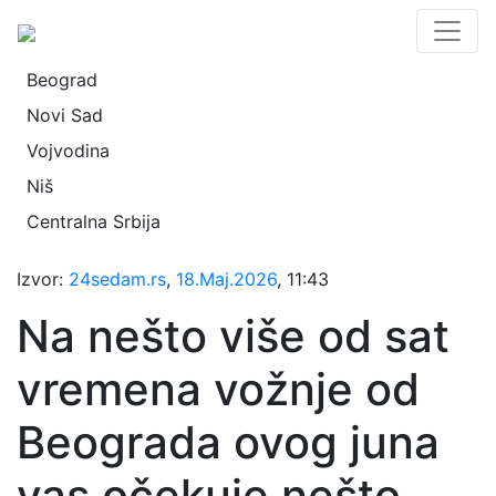
Beograd
Novi Sad
Vojvodina
Niš
Centralna Srbija
Izvor:
24sedam.rs
,
18.Maj.2026
, 11:43
Na nešto više od sat
vremena vožnje od
Beograda ovog juna
vas očekuje nešto