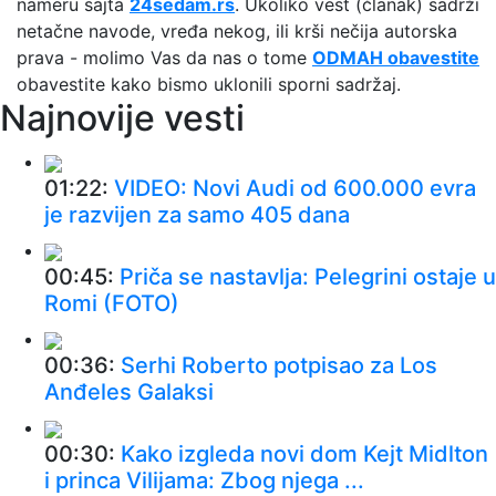
nameru sajta
24sedam.rs
. Ukoliko vest (članak) sadrži
netačne navode, vređa nekog, ili krši nečija autorska
prava - molimo Vas da nas o tome
ODMAH obavestite
obavestite kako bismo uklonili sporni sadržaj.
Najnovije vesti
01:22:
VIDEO: Novi Audi od 600.000 evra
je razvijen za samo 405 dana
00:45:
Priča se nastavlja: Pelegrini ostaje u
Romi (FOTO)
00:36:
Serhi Roberto potpisao za Los
Anđeles Galaksi
00:30:
Kako izgleda novi dom Kejt Midlton
i princa Vilijama: Zbog njega ...