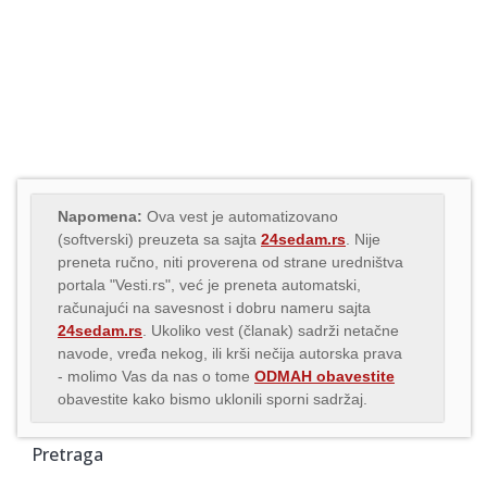
Napomena:
Ova vest je automatizovano
(softverski) preuzeta sa sajta
24sedam.rs
. Nije
preneta ručno, niti proverena od strane uredništva
portala "Vesti.rs", već je preneta automatski,
računajući na savesnost i dobru nameru sajta
24sedam.rs
. Ukoliko vest (članak) sadrži netačne
navode, vređa nekog, ili krši nečija autorska prava
- molimo Vas da nas o tome
ODMAH obavestite
obavestite kako bismo uklonili sporni sadržaj.
Pretraga