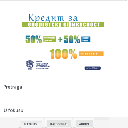
15:35:
Objavljen prvi snimak Modžtabe Hamneija, desna strana
lica mu se...
15:35:
Slavio pobjedu krug prije kraja pa ostao "kratkih rukava"
(VIDEO)
15:35:
Bor pao na kupače na plaži u Hrvatskoj, povrijeđeno dvoje
odra...
15:35:
Papa pozvao na prekid sukoba: U Ukrajini i Rusiji stradaju
nevini...
15:35:
Srbija, Slovenija i Sjeverna Makedonija kandidati za EP
15:35:
Derventski "Unis" najveći poreski dužnik
Pretraga
15:35:
Teško povrijeđen motociklista u Zenici
U fokusu
15:35:
Mediji: Dok se naši vatrogasci bore na terenu, blokaderi iz
fote...
U FOKUSU
KATEGORIJE
ARHIVA