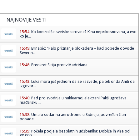
NAJNOVIJE VESTI
15:54:
Ko kontroliše svetske sirovine? Kina neprikosnovena, a evo
ko je...
15:49:
Brnabić: "Palo priznanje blokadera – kad pobede dovode
Severin...
15:48:
Preokret Sitija protiv Madriđana
15:43:
Luka mora još jednom da se razvede, pa tek onda Aniti da
izgovor...
15:40:
Pad proizvodnje u nuklearnoj elektrani Pakš ugrožava
mađarsku ...
15:38:
Umalo sudar na aerodromu u Sidneju, povređen član
posade
15:35:
Počela podjela besplatnih udžbenika: Dobiće ih više od
80.000...