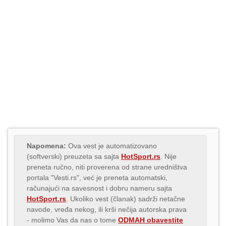
Napomena:
Ova vest je automatizovano
(softverski) preuzeta sa sajta
HotSport.rs
. Nije
preneta ručno, niti proverena od strane uredništva
portala "Vesti.rs", već je preneta automatski,
računajući na savesnost i dobru nameru sajta
HotSport.rs
. Ukoliko vest (članak) sadrži netačne
navode, vređa nekog, ili krši nečija autorska prava
- molimo Vas da nas o tome
ODMAH obavestite