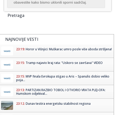
obavestite kako bismo uklonili sporni sadržaj.
Pretraga
NAJNOVIJE VESTI
23:19:
Horor u Višnjici: Muškarac umro posle više uboda stršljena!
23:15:
Tramp najavio kraj rata: "Uskoro se završava" VIDEO
23:15:
MVP finala Evrokupa stigao u Aris – Spanulis dobio veliko
poja...
23:13:
PARTIZAN RAZBIO TOBOL I OTVORIO VRATA PLEJ-OFA:
Humskom odjekival...
23:12:
Dunav testira energetsku stabilnost regiona