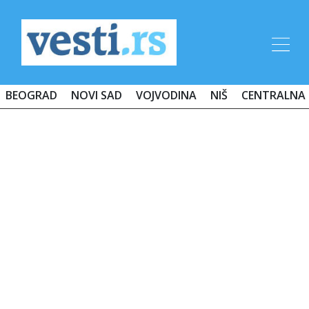
BEOGRAD
NOVI SAD
VOJVODINA
NIŠ
CENTRALNA 