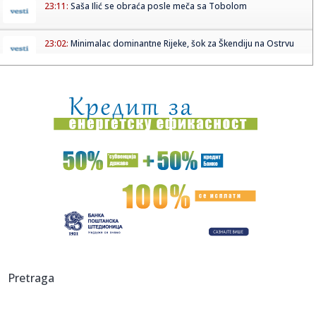
23:11:
Saša Ilić se obraća posle meča sa Tobolom
23:02:
Minimalac dominantne Rijeke, šok za Škendiju na Ostrvu
23:00:
Vučić kaže da će poštovati zakon “iako je glup”
22:58:
FIFA im uplatila novac, oni odbijaju da podrže Infantina
22:58:
Stanković: Emisija Kvadratura kruga je zaštićena kao moje
auto...
22:56:
Kalibaf poručio Trampu: "Vaša teatralna diplomatija je
propala"
22:52:
Rekordne temperature mijenjaju život širom Evrope: Požari,
su...
22:51:
Najavljen električni Ford Fathom
Pretraga
22:50:
Nizak nivo Dunava otkrio most rimskog cara Konstantina!
Priroda p...