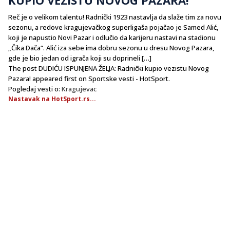
Reč je o velikom talentu! Radnički 1923 nastavlja da slaže tim za novu
sezonu, a redove kragujevačkog superligaša pojačao je Samed Alić,
koji je napustio Novi Pazar i odlučio da karijeru nastavi na stadionu
„Čika Dača“. Alić iza sebe ima dobru sezonu u dresu Novog Pazara,
gde je bio jedan od igrača koji su doprineli […]
The post DUDIĆU ISPUNJENA ŽELJA: Radnički kupio vezistu Novog
Pazara! appeared first on Sportske vesti - HotSport.
Pogledaj vesti o:
Kragujevac
Nastavak na HotSport.rs...