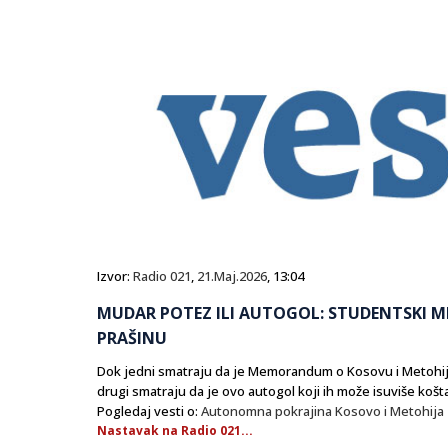
Izvor:
Radio 021
,
21.Maj.2026
, 13:04
MUDAR POTEZ ILI AUTOGOL: STUDENTSKI
PRAŠINU
Dok jedni smatraju da je Memorandum o Kosovu i Metohiji
drugi smatraju da je ovo autogol koji ih može isuviše košta
Pogledaj vesti o:
Autonomna pokrajina Kosovo i Metohija
Nastavak na Radio 021...