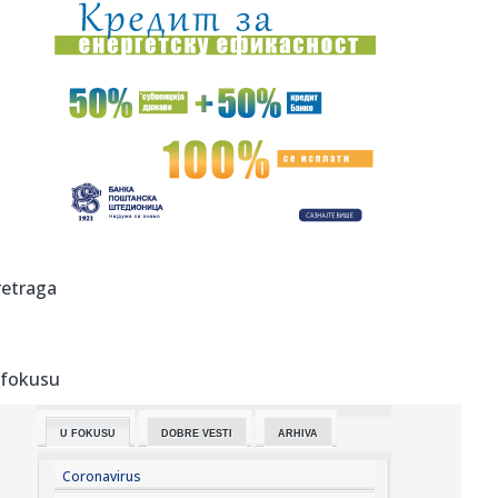
22:43:
NUNS: Osuđujemo zastrašivanje redakcije A1tv iz Novog
Pazara
22:43:
Slovačka izmerila rekordnu temperaturu od 42,2 stepena
Celzijusa
22:39:
Sad VAR nema šta da traži – pogodio Zubairu VIDEO
22:39:
Od sutra restrikcije vode u delovima opštine Arilje
22:36:
Maja pobesnela zbog Asmina i njegove bankarke, pa
retraga
otkrila: "On vi...
22:35:
Drama u Hrvatskoj: Požar uništio apartman, vlasnik tvrdi
da su ...
 fokusu
22:35:
Sudar dva tramvaja u Njemačkoj, više od 25 povrijeđenih
U FOKUSU
DOBRE VESTI
ARHIVA
22:35:
Ovi horoskopski znakovi najviše uživaju u ljetu
Coronavirus