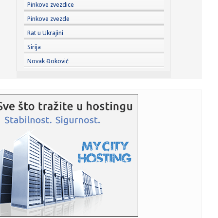
22:35:
Savić srušio Vitebsk: Borac nosi prednost na revanš
Pinkove zvezdice
(VIDEO)
Pinkove zvezde
22:29:
Borac slavio u Banjaluci – pitanje koliko je zadovoljan
Rat u Ukrajini
Sirija
22:29:
Spremite se – stiže "Čelična kupola"
Novak Đoković
22:28:
Policajac otkrio trik: Ova jednostavna prepreka usporiće
provaln...
22:28:
Šta sve sadrži dinja, ljetnje voće koje je nepravedno
zapostav...
22:28:
Zlatni retriver osvojio internet svojom nevjerovatnom
strpljivo...
22:24:
Pavlović: Oko 15. avgusta svim porodicama u Nišu po
20.000 dina...
22:22:
Srbija u polufinalu EP!
22:20:
Autobus dignut u vazduh; Ima mrtvih i povređenih –
podignuto s...