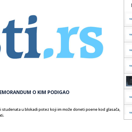
 MEMORANDUM O KIM PODIGAO
 studenata u blokadi potez koji im može doneti poene kod glasača,
ti.