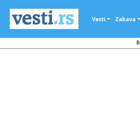
Vesti
Zabava
B