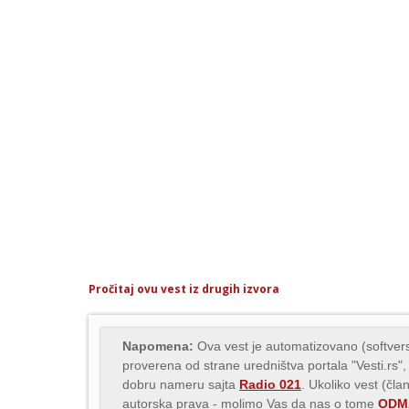
Pročitaj ovu vest iz drugih izvora
Napomena:
Ova vest je automatizovano (softvers
proverena od strane uredništva portala "Vesti.rs",
dobru nameru sajta
Radio 021
. Ukoliko vest (čla
autorska prava - molimo Vas da nas o tome
ODMA