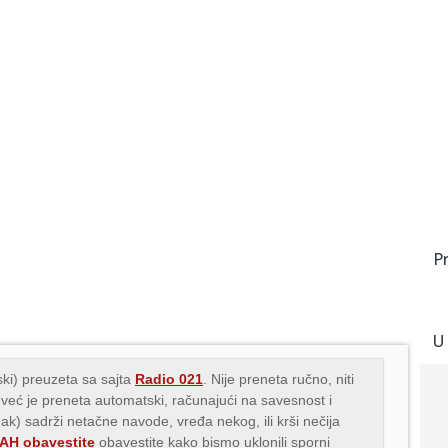
P
U
ki) preuzeta sa sajta
Radio 021
. Nije preneta ručno, niti
 već je preneta automatski, računajući na savesnost i
nak) sadrži netačne navode, vređa nekog, ili krši nečija
H obavestite
obavestite kako bismo uklonili sporni