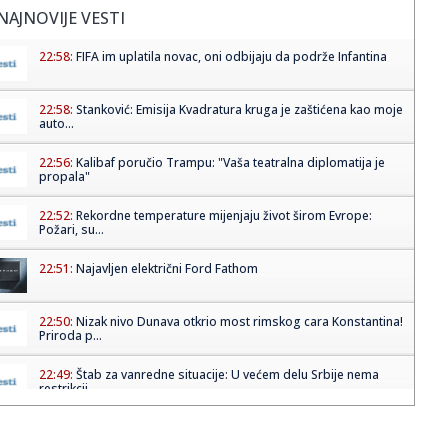
NAJNOVIJE VESTI
22:58:
FIFA im uplatila novac, oni odbijaju da podrže Infantina
22:58:
Stanković: Emisija Kvadratura kruga je zaštićena kao moje
auto...
22:56:
Kalibaf poručio Trampu: "Vaša teatralna diplomatija je
propala"
22:52:
Rekordne temperature mijenjaju život širom Evrope:
Požari, su...
22:51:
Najavljen električni Ford Fathom
22:50:
Nizak nivo Dunava otkrio most rimskog cara Konstantina!
Priroda p...
22:49:
Štab za vanredne situacije: U većem delu Srbije nema
restrikcij...
22:46:
Nazire se katastrofa; Kijev kriv za sve? FOTO/VIDEO