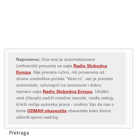
Napomena:
Ova vest je automatizovano
(softverski) preuzeta sa sajta
Radio Slobodna
Evropa
. Nije preneta ručno, niti proverena od
strane uredništva portala "Vesti.rs", već je preneta
automatski, računajući na savesnost i dobru
nameru sajta
Radio Slobodna Evropa
. Ukoliko
vest (članak) sadrži netačne navode, vređa nekog,
ili krši nečija autorska prava - molimo Vas da nas o
tome
ODMAH obavestite
obavestite kako bismo
uklonili sporni sadržaj.
Pretraga