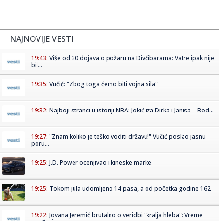
NAJNOVIJE VESTI
19:43:
Više od 30 dojava o požaru na Divčibarama: Vatre ipak nije
bil...
19:35:
Vučić: "Zbog toga ćemo biti vojna sila"
19:32:
Najboji stranci u istoriji NBA: Jokić iza Dirka i Janisa – Bod...
19:27:
"Znam koliko je teško voditi državu!" Vučić poslao jasnu
poru...
19:25:
J.D. Power ocenjivao i kineske marke
19:25:
Tokom jula udomljeno 14 pasa, a od početka godine 162
19:22:
Jovana Jeremić brutalno o veridbi "kralja hleba": Vreme