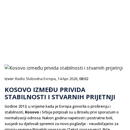
Izvor:
Radio Slobodna Evropa
,
14.Apr.2026
, 08:02
KOSOVO IZMEĐU PRIVIDA
STABILNOSTI I STVARNIH PRIJETNJI
Godine 2013, u vrijeme kada je Evropa govorila o proširenju i
stabilnosti,
Kosovo
i Srbija potpisali su u Briselu prvi sporazum o
normalizaciji odnosa. Nakon godina napetosti i postratne boli,
susjedi su djelovali spremni za novo poglavlje - neuobičajeno za
istoriju regiona.Briselski sporazum (Tekst sporazuma1. Biće