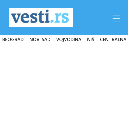
BEOGRAD
NOVI SAD
VOJVODINA
NIŠ
CENTRALNA 