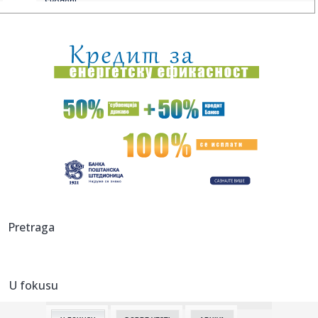
svođenj...
19:17:
EXPO karavan posetio Rumu: Predstavljeni kulturni,
istorijski i s...
19:15:
Loš početak za Tadićev NEC: Primili gol u prvom minutu, a
onda...
19:08:
Blagojević zaustavio favorita iz Moskve
19:08:
Zvezdi pred očima Pazar, u mislima Hapoel
19:07:
Vučić: Srbija na dobrom putu, prva po rastu BDP-a u Evropi
u pr...
19:07:
STANKOVIĆ PROMEŠAO KARTE PRED HAPOEL: Enem dobio
Pretraga
veliku šansu,...
19:06:
VIDEO Četvrti dan borbe protiv vatrene stihije u
Deliblatskoj pe...
U fokusu
19:05:
"Srbija nikada više neće ćutati!" Milićević poslao snažnu p...