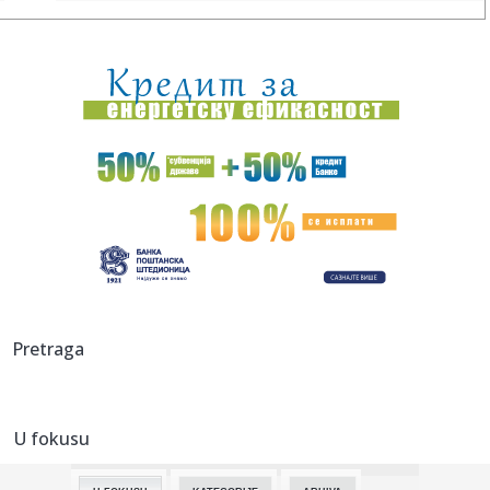
12:18:
JP “Vodovod”: Dve ulice bez vode u Vranju
12:18:
Nedović o Đorđeviću: "Tu sam zapečatio sebi sudbinu"
VIDEO
12:18:
Brza i lagana: Jogurt pita u rerni je za 10 minuta
12:18:
Obustavljena plovidba na kanalima u Bačkoj
12:18:
Ukrajina napala jednu od najvećih ruskih rafinerija
12:18:
Evo kako će izgledati austrijski paviljon na EXPO 2027 FOTO
Pretraga
12:18:
Skandalozna izjava hrvatskog ministra: "Ako bude potrebe,
biće o...
U fokusu
12:09:
Da li će pametne naočare biti zabranjene u Evropi?