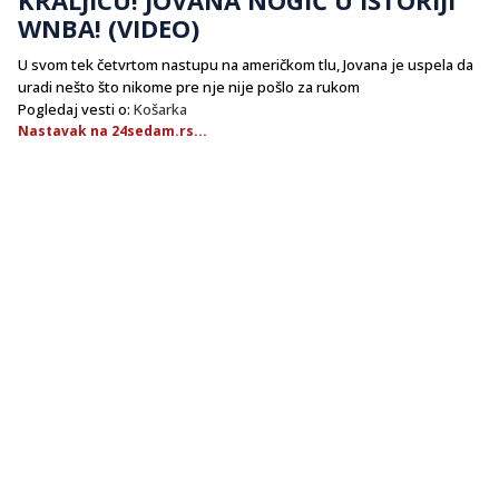
WNBA! (VIDEO)
U svom tek četvrtom nastupu na američkom tlu, Jovana je uspela da
uradi nešto što nikome pre nje nije pošlo za rukom
Pogledaj vesti o:
Košarka
Nastavak na 24sedam.rs...