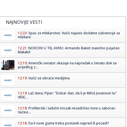
NAJNOVIJE VESTI
12:23:
Spas za mlekarstvo; Vučić najavio dodatne subvencije za
mlekare
12:21:
NOVI DIV U TEL AVIVU: Armando Bakot zvanično pojačao
Makabi!
12:19:
Američki senator ukazuje na napredak u Senatu dok se
prijedlog z...
12:19:
Vučić se obraća medijima
12:19:
Laž dana; Piper: "Dobar dan, da li je Miloš Jovanović tu"
VIDE...
12:18:
Profiterski i sebični mozak nezadrživo tone u zaborav:
Vučevi...
12:18:
Da li nove gume treba postaviti napred ili pozadi?