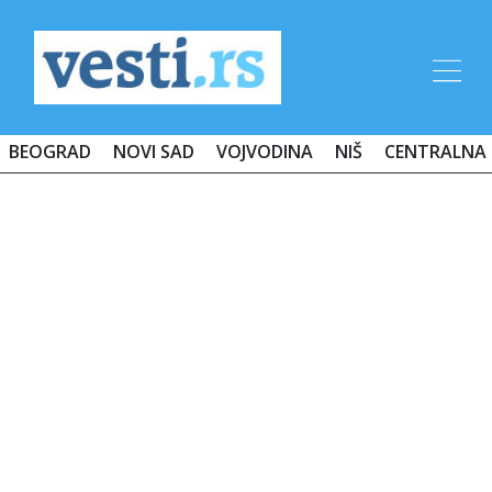
BEOGRAD
NOVI SAD
VOJVODINA
NIŠ
CENTRALNA 