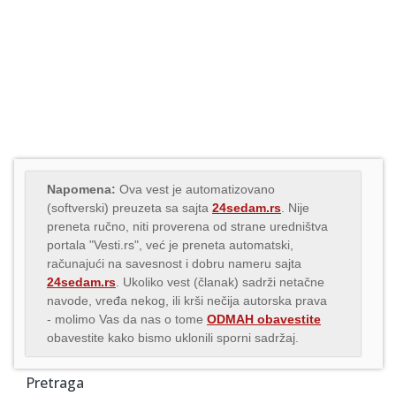
Napomena:
Ova vest je automatizovano
(softverski) preuzeta sa sajta
24sedam.rs
. Nije
preneta ručno, niti proverena od strane uredništva
portala "Vesti.rs", već je preneta automatski,
računajući na savesnost i dobru nameru sajta
24sedam.rs
. Ukoliko vest (članak) sadrži netačne
navode, vređa nekog, ili krši nečija autorska prava
- molimo Vas da nas o tome
ODMAH obavestite
obavestite kako bismo uklonili sporni sadržaj.
Pretraga