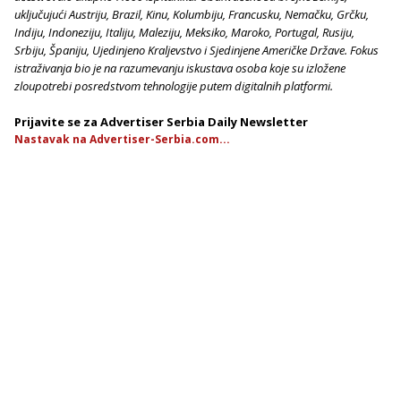
uključujući Austriju, Brazil, Kinu, Kolumbiju, Francusku, Nemačku, Grčku,
Indiju, Indoneziju, Italiju, Maleziju, Meksiko, Maroko, Portugal, Rusiju,
Srbiju, Španiju, Ujedinjeno Kraljevstvo i Sjedinjene Američke Države. Fokus
istraživanja bio je na razumevanju iskustava osoba koje su izložene
zloupotrebi posredstvom tehnologije putem digitalnih platformi.
Prijavite se za Advertiser Serbia Daily Newsletter
Nastavak na Advertiser-Serbia.com...