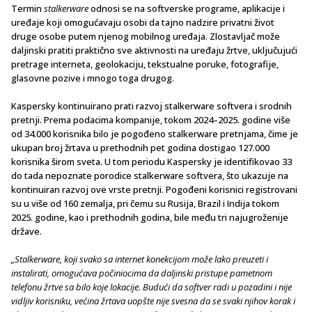
Termin
stalkerware
odnosi se na softverske programe, aplikacije i
uređaje koji omogućavaju osobi da tajno nadzire privatni život
druge osobe putem njenog mobilnog uređaja. Zlostavljač može
daljinski pratiti praktično sve aktivnosti na uređaju žrtve, uključujući
pretrage interneta, geolokaciju, tekstualne poruke, fotografije,
glasovne pozive i mnogo toga drugog.
Kaspersky kontinuirano prati razvoj stalkerware softvera i srodnih
pretnji. Prema podacima kompanije, tokom 2024–2025. godine više
od 34.000 korisnika bilo je pogođeno stalkerware pretnjama, čime je
ukupan broj žrtava u prethodnih pet godina dostigao 127.000
korisnika širom sveta. U tom periodu Kaspersky je identifikovao 33
do tada nepoznate porodice stalkerware softvera, što ukazuje na
kontinuiran razvoj ove vrste pretnji. Pogođeni korisnici registrovani
su u više od 160 zemalja, pri čemu su Rusija, Brazil i Indija tokom
2025. godine, kao i prethodnih godina, bile među tri najugroženije
države.
„Stalkerware, koji svako sa internet konekcijom može lako preuzeti i
instalirati, omogućava počiniocima da daljinski pristupe pametnom
telefonu žrtve sa bilo koje lokacije. Budući da softver radi u pozadini i nije
vidljiv korisniku, većina žrtava uopšte nije svesna da se svaki njihov korak i