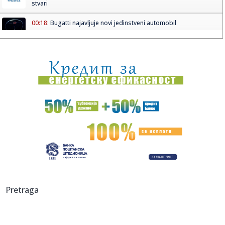
stvari
00:18:
Bugatti najavljuje novi jedinstveni automobil
00:15:
Drama na plaži u Italiji! Doktorka iz Beograda pritrčala
turist...
00:02:
Na današnji dan, 6. avgust
23:51:
Tri medalje za Srbiju na EP
23:47:
KIKS PANATINAIKOSA UPRKOS OGROMNIM ULAGANJIMA:
Grčki velikan vod...
23:46:
Tragedija kod Požarevca: Čovek stradao u požaru koji je
sam iz...
23:38:
Lara Gut-Behrami završila karijeru
Pretraga
23:35:
General Motors i SAIC produžili zajedničko ulaganje na još
20 ...