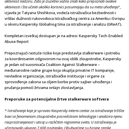
aktivnost nadziru. Zato je izuzetno važno znati kako prepoznati ovakve
aktivnosti i šta učiniti ukoliko korisnici posumnjaju da su meta uhođenja“
,
izjavila je Tatyana Shishkova, vodeća istraživačica bezbednosti i
vršilac dužnosti rukovodioca Istraživačkog centra za Ameriku i Evropu
u okviru Kaspersky Globalnog tima za istraživanje i analizu (GReAT).
Kompletan izveštaj dostupan je na adresi: Kaspersky Tech-Enabled
Abuse Report
Prepoznajući rastuće rizike koje predstavlja stalkerware i potrebu
za koordinisanim odgovorom na ovaj oblik zloupotrebe, Kaspersky
je jedan od suosnivača Coalition Against Stalkerware –
međunarodne radne grupe koja okuplja privatne IT kompanije,
nevladine organizacije, istraživačke institucije i organe za
sprovođenje zakona sa ciljem borbe protiv sajber-uhođenja i
pružanja pomoći žrtvama onlajn zlostavljanja.
Preporuke za potencijalne žrtve stalkerware softvera
* Istraživanje koje je sproveo Kaspersky interni centar za istraživanje tržišta
bavi se fenomenom zloupotrebe posredstvom tehnologije i analizira njenu
rasprostranjenost i uticaj u različitim regionima sveta. U istraživanju je
učestvovalo ukupno 7.600 ispitanika. Obuhvaćene su brojne zemlje,