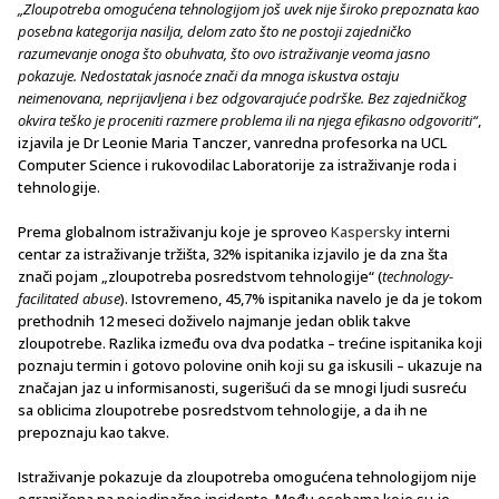
„Zloupotreba omogućena tehnologijom još uvek nije široko prepoznata kao
posebna kategorija nasilja, delom zato što ne postoji zajedničko
razumevanje onoga što obuhvata, što ovo istraživanje veoma jasno
pokazuje. Nedostatak jasnoće znači da mnoga iskustva ostaju
neimenovana, neprijavljena i bez odgovarajuće podrške. Bez zajedničkog
okvira teško je proceniti razmere problema ili na njega efikasno odgovoriti“
,
izjavila je Dr Leonie Maria Tanczer, vanredna profesorka na UCL
Computer Science i rukovodilac Laboratorije za istraživanje roda i
tehnologije.
Prema globalnom istraživanju koje je sproveo
Kaspersky
interni
centar za istraživanje tržišta, 32% ispitanika izjavilo je da zna šta
znači pojam „zloupotreba posredstvom tehnologije“ (
technology-
facilitated abuse
). Istovremeno, 45,7% ispitanika navelo je da je tokom
prethodnih 12 meseci doživelo najmanje jedan oblik takve
zloupotrebe. Razlika između ova dva podatka – trećine ispitanika koji
poznaju termin i gotovo polovine onih koji su ga iskusili – ukazuje na
značajan jaz u informisanosti, sugerišući da se mnogi ljudi susreću
sa oblicima zloupotrebe posredstvom tehnologije, a da ih ne
prepoznaju kao takve.
Istraživanje pokazuje da zloupotreba omogućena tehnologijom nije
ograničena na pojedinačne incidente. Među osobama koje su je