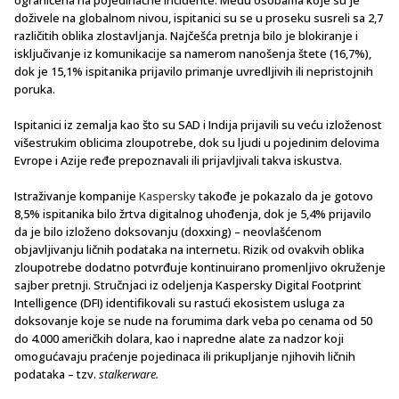
doživele na globalnom nivou, ispitanici su se u proseku susreli sa 2,7
različitih oblika zlostavljanja. Najčešća pretnja bilo je blokiranje i
isključivanje iz komunikacije sa namerom nanošenja štete (16,7%),
dok je 15,1% ispitanika prijavilo primanje uvredljivih ili nepristojnih
poruka.
Ispitanici iz zemalja kao što su SAD i Indija prijavili su veću izloženost
višestrukim oblicima zloupotrebe, dok su ljudi u pojedinim delovima
Evrope i Azije ređe prepoznavali ili prijavljivali takva iskustva.
Istraživanje kompanije
Kaspersky
takođe je pokazalo da je gotovo
8,5% ispitanika bilo žrtva digitalnog uhođenja, dok je 5,4% prijavilo
da je bilo izloženo doksovanju (doxxing) – neovlašćenom
objavljivanju ličnih podataka na internetu. Rizik od ovakvih oblika
zloupotrebe dodatno potvrđuje kontinuirano promenljivo okruženje
sajber pretnji. Stručnjaci iz odeljenja Kaspersky Digital Footprint
Intelligence (DFI) identifikovali su rastući ekosistem usluga za
doksovanje koje se nude na forumima dark veba po cenama od 50
do 4.000 američkih dolara, kao i napredne alate za nadzor koji
omogućavaju praćenje pojedinaca ili prikupljanje njihovih ličnih
podataka – tzv.
stalkerware.