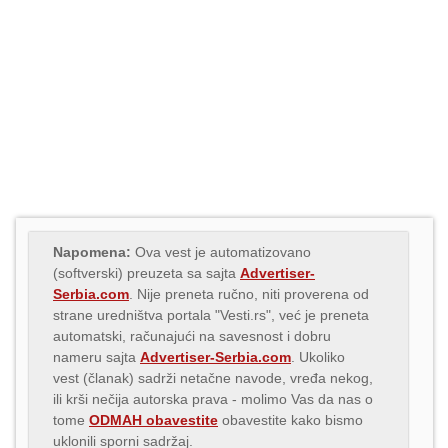
Napomena:
Ova vest je automatizovano
(softverski) preuzeta sa sajta
Advertiser-
Serbia.com
. Nije preneta ručno, niti proverena od
strane uredništva portala "Vesti.rs", već je preneta
automatski, računajući na savesnost i dobru
nameru sajta
Advertiser-Serbia.com
. Ukoliko
vest (članak) sadrži netačne navode, vređa nekog,
ili krši nečija autorska prava - molimo Vas da nas o
tome
ODMAH obavestite
obavestite kako bismo
uklonili sporni sadržaj.