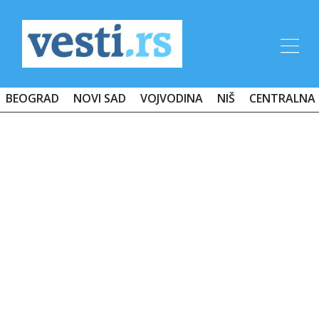
BEOGRAD
NOVI SAD
VOJVODINA
NIŠ
CENTRALNA 