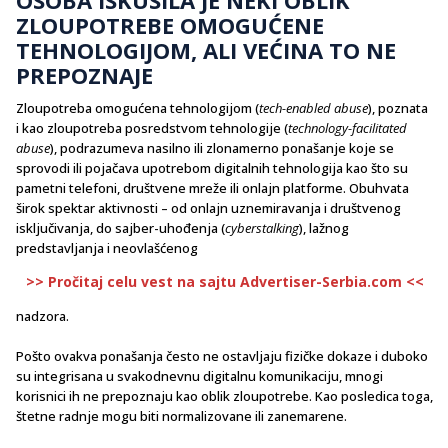
ZLOUPOTREBE OMOGUĆENE
TEHNOLOGIJOM, ALI VEĆINA TO NE
PREPOZNAJE
Zloupotreba omogućena tehnologijom (
tech-enabled abuse
), poznata
i kao zloupotreba posredstvom tehnologije (
technology-facilitated
abuse
), podrazumeva nasilno ili zlonamerno ponašanje koje se
sprovodi ili pojačava upotrebom digitalnih tehnologija kao što su
pametni telefoni, društvene mreže ili onlajn platforme. Obuhvata
širok spektar aktivnosti – od onlajn uznemiravanja i društvenog
isključivanja, do sajber-uhođenja (
cyberstalking
), lažnog
predstavljanja i neovlašćenog
>> Pročitaj celu vest na sajtu Advertiser-Serbia.com <<
nadzora.
Pošto ovakva ponašanja često ne ostavljaju fizičke dokaze i duboko
su integrisana u svakodnevnu digitalnu komunikaciju, mnogi
korisnici ih ne prepoznaju kao oblik zloupotrebe. Kao posledica toga,
štetne radnje mogu biti normalizovane ili zanemarene.