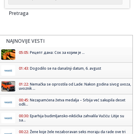
Pretraga
NAJNOVIJE VESTI
05:05:
Рецепт дана: Сок за којим је ...
01:43:
Dogodilo se na današnji datum, 6. avgust
01:22:
Nemačka se oprostila od Lade: Nakon godina sivog uvoza,
uvoznik ...
00:45:
Nezapamćena žetva medalja – Srbija već sakupila deset
odli...
00:30:
Eparhija budimljansko-nikšićka zahvalila Vučiću: Litije su
sa...
00:22:
Žene koje žele nezaboravan seks moraju da rade ove tri