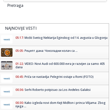
Pretraga
NAJNOVIJE VESTI
05:17:
Mošti Svetog Nektarija Eginskog od 14. avgusta u Glogonju
05:05:
Рецепт дана: Чоколадни колач са ...
01:22:
VIDEO: Novi Audi od 600.000 evra je razvijen za samo 405
dana
00:45:
Priča se nastavlja: Pelegrini ostaje u Romi (FOTO)
00:36:
Serhi Roberto potpisao za Los Anđeles Galaksi
00:30:
Kako izgleda novi dom Kejt Midlton i princa Vilijama: Zbog
njega ...