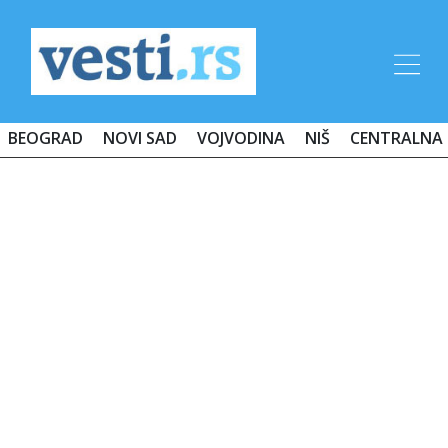
BEOGRAD
NOVI SAD
VOJVODINA
NIŠ
CENTRALNA 