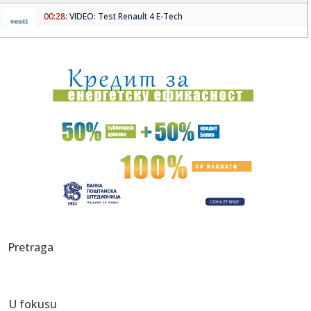
00:28:
VIDEO: Test Renault 4 E-Tech
00:24:
Dogodilo se na današnji datum, 9. avgust
00:24:
Džeko u centru spektakla: Šalke okupio više hiljada navijača
00:24:
Bez golova u Hercegovini: Široki i Sloga, Sarajevo i Radnik
remi...
00:20:
Đura Đ. Trajković br. 26: Plejlista za sivu zonu (Fontaines
D....
00:17:
Velika akcija tokom noći i ranog jutra u Beogradu: Ekipe
izlaze ...
00:02:
Na današnji dan, 9. avgust
Pretraga
23:54:
TEŽAK UDARAC ZA HETAFE PRED EVROPU: Važan igrač
završio sezon...
U fokusu
23:46:
Bivši igrač Barselone ide u Los Anđeles