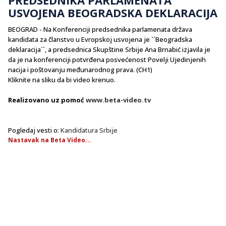
USVOJENA BEOGRADSKA DEKLARACIJA
BEOGRAD - Na Konferenciji predsednika parlamenata država
kandidata za članstvo u Evropskoj usvojena je ``Beogradska
deklaracija``, a predsednica Skupštine Srbije Ana Brnabić izjavila je
da je na konferenciji potvrđena posvećenost Povelji Ujedinjenih
nacija i poštovanju međunarodnog prava. (CH1)
Kliknite na sliku da bi video krenuo.
Realizovano uz pomoć
www.beta-video.tv
Pogledaj vesti o:
Kandidatura Srbije
Nastavak na Beta Video...