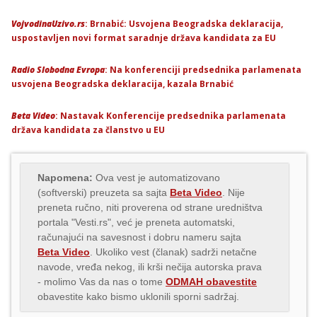
VojvodinaUzivo.rs
: Brnabić: Usvojena Beogradska deklaracija,
uspostavljen novi format saradnje država kandidata za EU
Radio Slobodna Evropa
: Na konferenciji predsednika parlamenata
usvojena Beogradska deklaracija, kazala Brnabić
Beta Video
: Nastavak Konferencije predsednika parlamenata
država kandidata za članstvo u EU
Napomena:
Ova vest je automatizovano
(softverski) preuzeta sa sajta
Beta Video
. Nije
preneta ručno, niti proverena od strane uredništva
portala "Vesti.rs", već je preneta automatski,
računajući na savesnost i dobru nameru sajta
Beta Video
. Ukoliko vest (članak) sadrži netačne
navode, vređa nekog, ili krši nečija autorska prava
- molimo Vas da nas o tome
ODMAH obavestite
obavestite kako bismo uklonili sporni sadržaj.