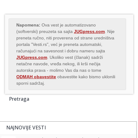
Napomena:
Ova vest je automatizovano
(softverski) preuzeta sa sajta
JUGpress.com
. Nije
preneta ručno, niti proverena od strane uredništva
portala "Vesti.rs", već je preneta automatski,
računajući na savesnost i dobru nameru sajta
JUGpress.com
. Ukoliko vest (članak) sadrži
netačne navode, vređa nekog, ili krši nečija
autorska prava - molimo Vas da nas o tome
ODMAH obavestite
obavestite kako bismo uklonili
sporni sadržaj.
Pretraga
NAJNOVIJE VESTI