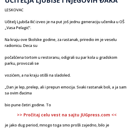
LESKOVAC
Učitelj Ljubiša Ilić izveo je na put još jednu generaciju učenika u OŠ
„Vasa Pelagić“.
Na kraju ove školske godine, za rastanak, priredio im je veselu
radionicu. Deca su
počašćena tortom u restoranu, odigrali su par kola u gradskom
parku, provozali se
vozićem, a na kraju otišli na sladoled.
„Dan je lep, prelep, ali i prepun emocija. Svaki rastanak boli, a ja sam
sa ovim đacima
bio pune četiri godine. To
>> Pročitaj celu vest na sajtu JUGpress.com <<
je jako dug period, mnogo toga smo prošli zajedno, bilo je