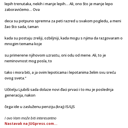
lepih trenutaka, nekih i manje lepih… Ali, ono što je manje lepo
zaboravićemo… Ova
deca su potpuno spremna za peti razred u svakom pogledu, a meni
žao što sada, taman
kada su postaju zreliji, ozbiljniji, kada mogu s njima da razgovaram o
mnogim temama koje
su primerene njihovom uzrastu, oni odu od mene. Ali, to je
neminovnost mog posla, to
tako i mora biti, a ja ovim lepoticama i lepotanima želim svu sreću
ovog sveta.“
Učitelju Ljubiši sada dolaze novi đaci prvaci i to mu je poslednja
generacija, nakon
čega ide u zasluženu penziju.(kraj) IS/LJS
I ovo Vam može biti interesantno
Nastavak na JUGpress.com...