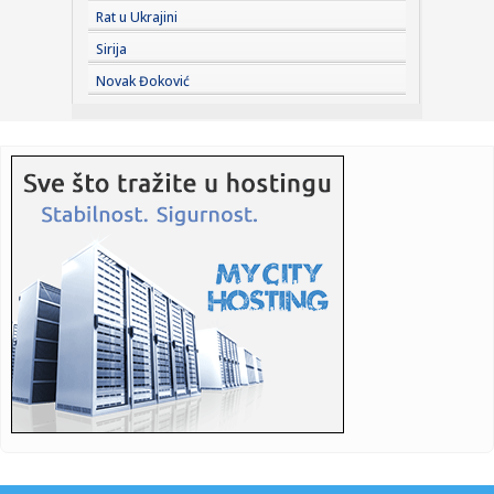
11:25:
Vučević srušio laži o "Sarajevo safariju"; Poslao poruku:
Rat u Ukrajini
"Vu...
Sirija
11:22:
Amerikanci očekuju skoro razrešenje: Dogovor o
Novak Đoković
Ormuskom moreuzu...
11:19:
Vučić dočekao Zelenskog: Prijem uz najviše počasti ispred
Pa...
11:19:
Nastavak konstitutivne sednice Skupštine Kosova i nakon
isteka u...
11:15:
Neil Young objavio naslovnu pesmu sa novog albuma
‘Second Song...
11:15:
Šok otkriće u stanu Saše Vidića: Pronađen rukopis knjige
koj...
11:10:
Lozano na pozajmici u Galaksiju
11:04:
Данас се ово не ради у кући: Срби ...
11:03:
Svečani doček za Zelenskog ispred Palate Srbija, sledi
sastanak...