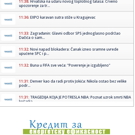
11:38:
Hrvatska na udaru novog toplotnog talasa: Crveno
upozorenje za tr...
11:36:
EXPO karavan sutra stiže u Kragujevac
11:33:
Zagrađanin: Glavni odbor SPS jednoglasno podržao
Dačića o sam...
11:32:
Novi napad blokadera: Čanak izneo sramne uvrede
upućene SPC i p...
11:32:
Buna u FIFA sve veća: "Poverenje je izgubljeno"
11:31:
Denver kao da radi protiv Jokića: Nikola ostao bez velike
podr...
11:31:
TRAGEDIJA KOJA JE POTRESLA NBA: Poznat uzrok smrti NBA
košarka...
11:30:
Jovana brutalno pecnula Dragana nakon veridbe:
"Poklanjam mu titu...
11:28:
U požaru u Gornjem Milanovcu izgorela kompletna kuća
šestočla...