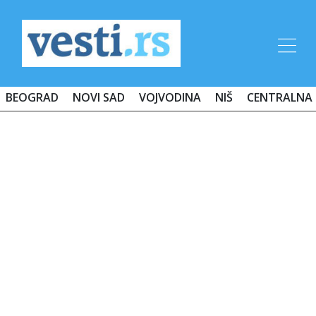
BEOGRAD
NOVI SAD
VOJVODINA
NIŠ
CENTRALNA 