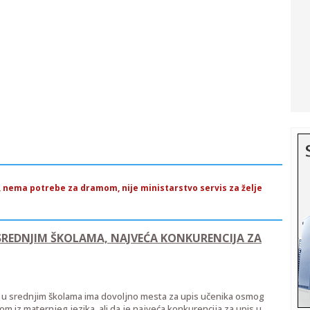
u, nema potrebe za dramom, nije ministarstvo servis za želje
REDNJIM ŠKOLAMA, NAJVEĆA KONKURENCIJA ZA
a u srednjim školama ima dovoljno mesta za upis učenika osmog
om iz maternjeg jezika, ali da je najveća konkurencija za upis u