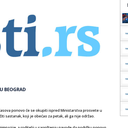
U U BEOGRAD
časova ponovo će se okupiti ispred Ministarstva prosvete u
ti sastanak, koji je obećao za petak, ali ga nije održao.
 gimnazije, a roditelji u saopštenju navode da podršku ponovo