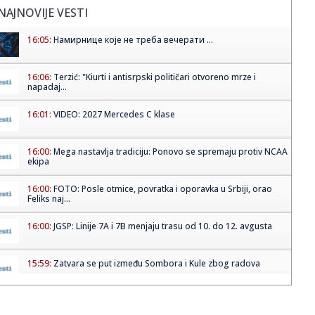
NAJNOVIJE VESTI
16:05:
Намирнице које не треба вечерати ...
16:06:
Terzić: "Kiurti i antisrpski političari otvoreno mrze i
napadaj...
16:01:
VIDEO: 2027 Mercedes C klase
16:00:
Mega nastavlja tradiciju: Ponovo se spremaju protiv NCAA
ekipa
16:00:
FOTO: Posle otmice, povratka i oporavka u Srbiji, orao
Feliks naj...
16:00:
JGSP: Linije 7A i 7B menjaju trasu od 10. do 12. avgusta
15:59:
Zatvara se put između Sombora i Kule zbog radova
15:59:
Tužna ispovest supruge Brusa Vilisa o njegovoj bolesti:
"Stalno ...