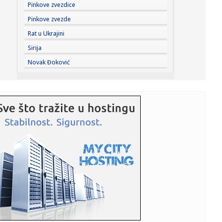
15:43:
Čak 90 odsto razgovora završilo se u 5. minutu kad smo
Pinkove zvezdice
počeli ...
Pinkove zvezde
15:41:
Pretučen kontroverzni hrvatski sudija
Rat u Ukrajini
Sirija
15:39:
Putin je "pukao"? Moskvom haraju scene iz "Majstora i
Novak Đoković
Margarite"
15:39:
PETROVIĆ OTVORIO KARTE: Sportski direktor Partizana
otkrio kolik...
15:39:
Uhapšen zbog krađe pet automobila: Vlasnici ostavljali
ključev...
15:32:
Engleski fudbaler u problemu sa zakonom
15:32:
Žena Brusa Vilisa: Kada smo se upoznali bila sam vjerena
15:32:
Novi apel za štednju vode: Ne punite bazene i ne zalivajte
travn...
15:32:
Trampov plan za Gazu pred ključnim testom