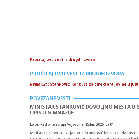
Pročitaj ovu vest iz drugih izvora
PROČITAJ OVU VEST IZ DRUGIH IZVORA:
Radio 021
: Stanković: Konkurs za direktora Jovine u jul
POVEZANE VESTI
MINISTAR STANKOVIĆ:DOVOLJNO MESTA U S
UPIS U GIMNAZIJE
Izvor:
Radio Televizija Vojvodine
,
15.Jun.2026
, 09:01
Ministar prosvete Dejan Vuk Stanković izjavio je danas d
razreda, koji danas počinju polaganje završnog ispita test