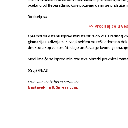
očekuju od Beograđana, koje pozivaju da im se pridruže i
Roditelji su
>> Pročitaj celu ve
spremni da ostanu ispred ministarstva do kraja radnog vr
gimnazije Radivojem P. Stojkovićem ne reši, odnosno dok 
direktora koji će sprečiti dalje urušavanje Jovine gimnazije
Medijima će se ispred ministarstva obratiti pravnica i za
(Kraj) FN/AS
I ovo Vam može biti interesantno
Nastavak na JUGpress.com...