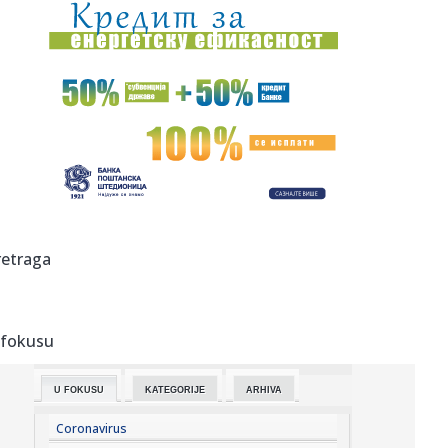
15:57:
Monako "puca" visoko – kako doći do Lukakua?
15:56:
BABA JE CRNO-BELI: Partizan predstavio novo pojačanje!
15:55:
Pljuskovi već stigli u delove Srbije, a tek se očekuje
grmljavi...
15:55:
Ključne sirovine ruše rekorde: Cena samo jedne skočila za
622 ...
15:54:
Turci narušili vazdušni prostor Grčke – 17 puta
retraga
15:52:
Viktor Orban stigao u Guču; Seo među goste, naručio pivo
i srp...
 fokusu
15:47:
Blokaderi ponovo napadaju SPC; Ješić crkvu optužio za
požare ...
U FOKUSU
KATEGORIJE
ARHIVA
15:44:
Otkrivena laboratorija maruhuane kod Smedereva: Policija
zaplenil...
Coronavirus