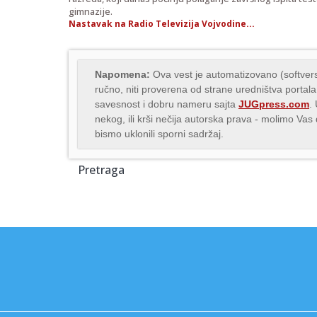
gimnazije.
Nastavak na Radio Televizija Vojvodine...
Napomena:
Ova vest je automatizovano (softvers
ručno, niti proverena od strane uredništva portala
savesnost i dobru nameru sajta
JUGpress.com
.
nekog, ili krši nečija autorska prava - molimo Va
bismo uklonili sporni sadržaj.
Pretraga