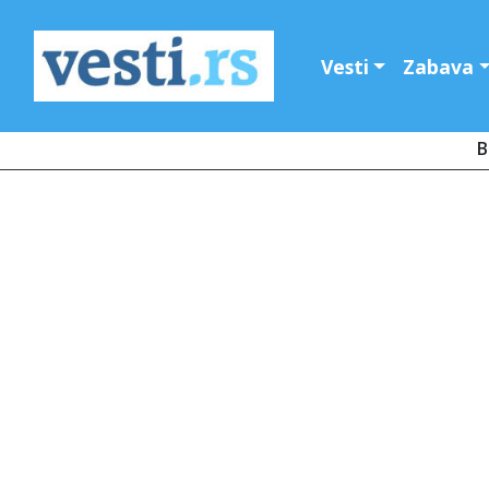
Vesti
Zabava
B