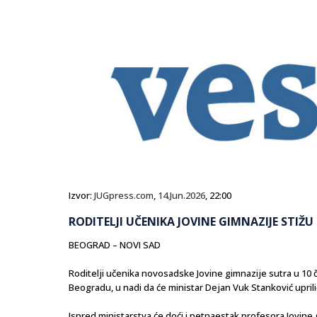
Izvor:
JUGpress.com
,
14.Jun.2026
, 22:00
RODITELJI UČENIKA JOVINE GIMNAZIJE STIŽ
BEOGRAD – NOVI SAD
Roditelji učenika novosadske Jovine gimnazije sutra u 10 
Beogradu, u nadi da će ministar Dejan Vuk Stanković upriliči
Ispred ministarstva će doći i petnaestak profesora Jovine