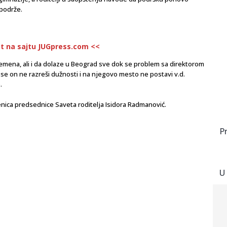
 podrže.
st na sajtu JUGpress.com <<
emena, ali i da dolaze u Beograd sve dok se problem sa direktorom
se on ne razreši dužnosti i na njegovo mesto ne postavi v.d.
.
menica predsednice Saveta roditelja Isidora Radmanović.
P
U