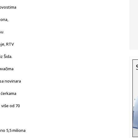
 novostima
iona,
su
nje, RTV
z Šida.
davačima
ksa novinara
m ćerkama
 više od 70
no 5,5 miliona