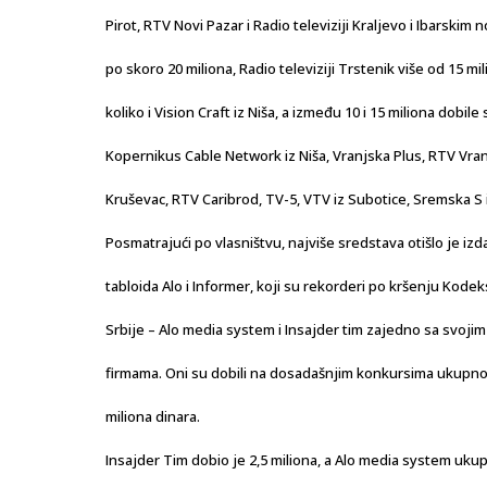
Pirot, RTV Novi Pazar i Radio televiziji Kraljevo i Ibarskim
po skoro 20 miliona, Radio televiziji Trstenik više od 15 mil
koliko i Vision Craft iz Niša, a između 10 i 15 miliona dobile 
Kopernikus Cable Network iz Niša, Vranjska Plus, RTV Vra
Kruševac, RTV Caribrod, TV-5, VTV iz Subotice, Sremska S i
Posmatrajući po vlasništvu, najviše sredstava otišlo je iz
tabloida Alo i Informer, koji su rekorderi po kršenju Kode
Srbije – Alo media system i Insajder tim zajedno sa svoji
firmama. Oni su dobili na dosadašnjim konkursima ukupno
miliona dinara.
Insajder Tim dobio je 2,5 miliona, a Alo media system ukup