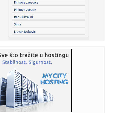
08:25:
U većem delu Srbije bez restrikcija vode
Pinkove zvezdice
Pinkove zvezde
08:24:
Радосне вести из Бетаније, Нови Сад ...
Rat u Ukrajini
Sirija
08:20:
Размена уџбеника у суботу, 8. ...
Novak Đoković
08:18:
Вучић: Људи разумеју колико је неко ...
08:18:
Partizan na skeneru B92.sport: Sekov u poželjnom paketu
– Kost...
08:18:
Požari u Srbiji i dalje bukte; Evo gde je najteža situacija
FOT...
08:16:
HETAFE SPREMA BOMBU PRED PARTIZAN: U Madrid stiže
vezista plaće...
08:14:
Изложба Наде Кажић „Врт за моју ...
08:13:
U Deliblatskoj peščari jutros bolja situacija, na Žaračkoj
pl...