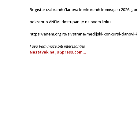
Registar izabranih članova konkursnih komisija u 2026. godi
pokrenuo ANEM, dostupan je na ovom linku:
https://anem.org.rs/sr/strane/medijski-konkursi-clanovi-
I ovo Vam može biti interesantno
Nastavak na JUGpress.com...