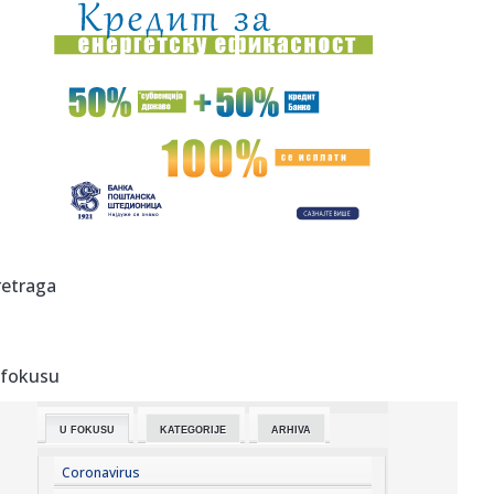
08:32:
Užas na Zvezdari: Muškarac napadnut na ulici, pa glavom
udario ...
08:31:
Prodali scenario za 600.000 dolara, a godinu kasnije
skoro bankro...
08:31:
Srbija budući most Evrope: Zelenski i Vučić otvaraju vrata
nov...
08:31:
Poraz Hetafea – stigao štoper
08:28:
Analitičar naklonjen blokaderima: "Vučić prvo ide na
retraga
parlament...
08:28:
Detalji drame Luke Dončića i Anamarije: Bivša ga udarila
gde n...
 fokusu
08:27:
Preokret u FIFA: Argentina javno podržala Infantina!
U FOKUSU
KATEGORIJE
ARHIVA
08:26:
Смањен бродски саобраћај кроз ...
Coronavirus