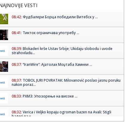
NAJNOVIJE VESTI
08:42:
Фудбалери Борца победили Витебск у ...
08:41:
Тикток ограничава употребу ...
08:39:
Blokaderi krše Ustav Srbije; Ukidaju slobodu i uvode
strahovladu...
08:37:
“IranWire”: Ајатолах Моџтаба Хамнеи ...
08:37:
TOBOL JURI POVRATAK: Milovanović poslao jasnu poruku
nakon poraz...
08:33:
РХМЗ: Упозорење на високе ...
08:32:
Verica i Veljko kopaju ogroman bazen na Avali: Stigli
bageri na v...
08:30:
Фудбалери Партизана декласирали ...