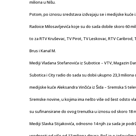
miliona u Nišu.
Potom, po iznosu sredstava izdvajaju se i medijske kuće i
Radoice Milosavljevića koje su do sada dobile skoro 60 mil
to za RTV Kruševac, TV Pirot, TV Leskovac, RTV Caribrod,
Brus i Kanal M.
Mediji Vladana Stefanovića iz Subotice – VTV, Magazin Dan
Subotica i City radio do sada su dobii ukupno 23,3 miliona 
medijske kuće Aleksandra Vinčića iz Šida – Sremska S televi
Sremske novine, u kojima ima nešto više od šest odsto vl
su sufinansirane do ovog trenutka u iznosu od skoro 18 mi
Mediji Slavka Stijakovića, odnosno 14 njih za sada je podr
vrednosti od više od 13 miliona dinara. Reč je o izdavačim