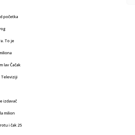
od početka
ovog
a. To je
miliona
um lav Čačak
Televiziji
je izdavač
la milion
rotu i čak 25