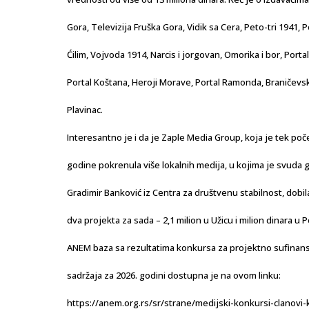
Gora, Televizija Fruška Gora, Vidik sa Cera, Peto-tri 1941, P
Ćilim, Vojvoda 1914, Narcis i jorgovan, Omorika i bor, Portal
Portal Koštana, Heroji Morave, Portal Ramonda, Braničevski
Plavinac.
Interesantno je i da je Zaple Media Group, koja je tek po
godine pokrenula više lokalnih medija, u kojima je svuda 
Gradimir Banković iz Centra za društvenu stabilnost, dobi
dva projekta za sada – 2,1 milion u Užicu i milion dinara u P
ANEM baza sa rezultatima konkursa za projektno sufinans
sadržaja za 2026. godini dostupna je na ovom linku:
https://anem.org.rs/sr/strane/medijski-konkursi-clanovi-