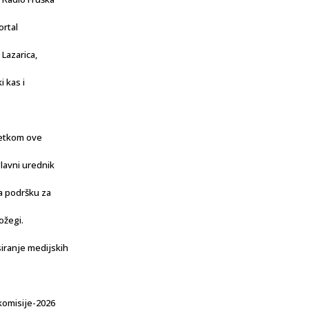
ortal
 Lazarica,
 kas i
četkom ove
glavni urednik
la podršku za
ožegi.
iranje medijskih
komisije-2026