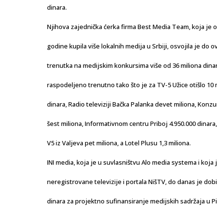
dinara.
Njihova zajednička ćerka firma Best Media Team, koja je 
godine kupila više lokalnih medija u Srbiji, osvojila je do 
trenutka na medijskim konkursima više od 36 miliona dinar
raspodeljeno trenutno tako što je za TV-5 Užice otišlo 10 
dinara, Radio televiziji Bačka Palanka devet miliona, Konz
šest miliona, Informativnom centru Priboj 4.950.000 dinara, 
V5 iz Valjeva pet miliona, a Lotel Plusu 1,3 miliona.
INI media, koja je u suvlasništvu Alo media systema i koja 
neregistrovane televizije i portala NišTV, do danas je dobi
dinara za projektno sufinansiranje medijskih sadržaja u Pi