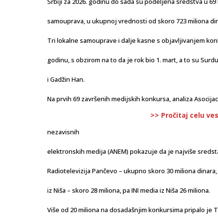
Srbiji za 2026. godinu do sada su podeljena sredstva u 69 
samouprava, u ukupnoj vrednosti od skoro 723 miliona din
Tri lokalne samouprave i dalje kasne s objavljivanjem ko
godinu, s obzirom na to da je rok bio 1. mart, a to su Surdu
i Gadžin Han.
Na prvih 69 završenih medijskih konkursa, analiza Asocijac
>> Pročitaj celu ve
nezavisnih
elektronskih medija (ANEM) pokazuje da je najviše sredst
Radiotelevizija Pančevo – ukupno skoro 30 miliona dinara,
iz Niša – skoro 28 miliona, pa INI media iz Niša 26 miliona.
Više od 20 miliona na dosadašnjim konkursima pripalo je Te