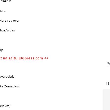
lokalnih
ara.
nkursa za ovu
lica, Vrbas
ije
st na sajtu JUGpress.com <<
P
ava dobila
U
 te Zona plus
leviziji