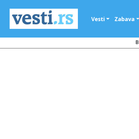
Vesti
Zabava
B