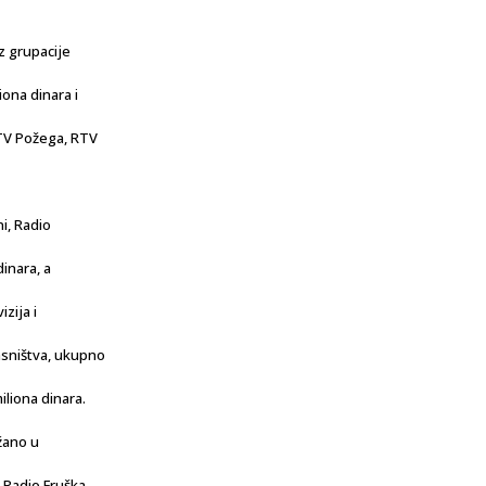
z grupacije
iona dinara i
 TV Požega, RTV
i, Radio
dinara, a
zija i
asništva, ukupno
liona dinara.
žano u
a Radio Fruška