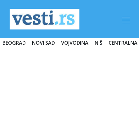
BEOGRAD
NOVI SAD
VOJVODINA
NIŠ
CENTRALNA 