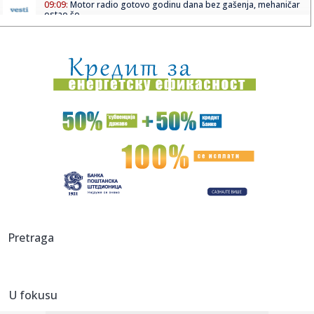
09:09:
Motor radio gotovo godinu dana bez gašenja, mehaničar
ostao šo...
09:09:
Tri znaka ulaze u period kada novac dolazi lakše nego ikad
09:08:
АМСС: На граничном прелазу ...
09:09:
Na Batrovcima se od jutros čeka oko četiri sata
09:08:
Rutina Šeltona
09:08:
AdmiralBet ABA liga ostala bez direktora: Milija Vojinović
iznen...
09:07:
Ukrajina menja pravila igre: Obećala da neće napadati
Pretraga
tankere s...
09:07:
Er Srbija širi mrežu letova: Iz Beograda do više od 100
destin...
U fokusu
09:05:
Kinezi najviše profitiraju od nemačkih subvencija za e-
automobi...