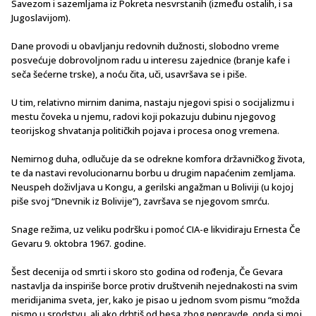
Savezom i sazemljama iz Pokreta nesvrstanih (između ostalih, i sa
Jugoslavijom).
Dane provodi u obavljanju redovnih dužnosti, slobodno vreme
posvećuje dobrovoljnom radu u interesu zajednice (branje kafe i
seča šećerne trske), a noću čita, uči, usavršava se i piše.
U tim, relativno mirnim danima, nastaju njegovi spisi o socijalizmu i
mestu čoveka u njemu, radovi koji pokazuju dubinu njegovog
teorijskog shvatanja političkih pojava i procesa onog vremena.
Nemirnog duha, odlučuje da se odrekne komfora državničkog života,
te da nastavi revolucionarnu borbu u drugim napaćenim zemljama.
Neuspeh doživljava u Kongu, a gerilski angažman u Boliviji (u kojoj
piše svoj “Dnevnik iz Bolivije”), završava se njegovom smrću.
Snage režima, uz veliku podršku i pomoć CIA-e likvidiraju Ernesta Če
Gevaru 9. oktobra 1967. godine.
Šest decenija od smrti i skoro sto godina od rođenja, Če Gevara
nastavlja da inspiriše borce protiv društvenih nejednakosti na svim
meridijanima sveta, jer, kako je pisao u jednom svom pismu “možda
nismo u srodstvu, ali ako drhtiš od besa zbog nepravde, onda si moj