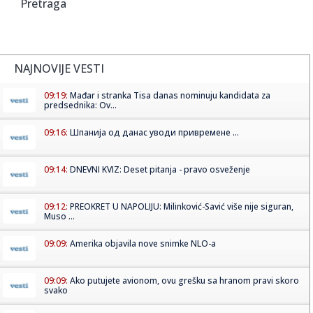
Pretraga
NAJNOVIJE VESTI
09:19:
Mađar i stranka Tisa danas nominuju kandidata za
predsednika: Ov...
09:16:
Шпанија од данас уводи привремене ...
09:14:
DNEVNI KVIZ: Deset pitanja - pravo osveženje
09:12:
PREOKRET U NAPOLIJU: Milinković-Savić više nije siguran,
Muso ...
09:09:
Amerika objavila nove snimke NLO-a
09:09:
Ako putujete avionom, ovu grešku sa hranom pravi skoro
svako