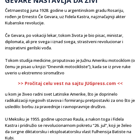
Četrnaestog juna 1928. godine u argentinskom gradu Rosariju,
rođen je Ernesto Če Gevara, uz Fidela Kastra, najznačajniji akter
Kubanske revolucije.
Če Gevara, po vokaciji lekar, tokom života je bio pisac, ministar,
diplomata, ali pre svega i iznad svega, strastveni revolucionar i
inspirativni gerilski vođa.
Tokom studija medicine, proputovao je Južnu Ameriku motociklom (o
čemu je pisao u knjizi “Dnevnik motocikliste”), kada se iz prve ruke
uverio u ekstremno siromaštvo
>> Pročitaj celu vest na sajtu JUGpress.com <<
u kom je živeo radni svet Latinske Amerike, što je doprinelo
radikalizaciji njegovih stavova i formiranju pretpostavki za ono što je
usledilo: borbu za pravednije i ravnopravnije društvo.
U Meksiku je 1955. godine upoznao Raula, a nakon toga i Fidela
Kastra i pridružio se revolucionarnom pokretu “26. jul”, koji je želeo
da svrgne diktatorsku i eksploatatorsku vlast Fulhensija Batiste na
Kubi.