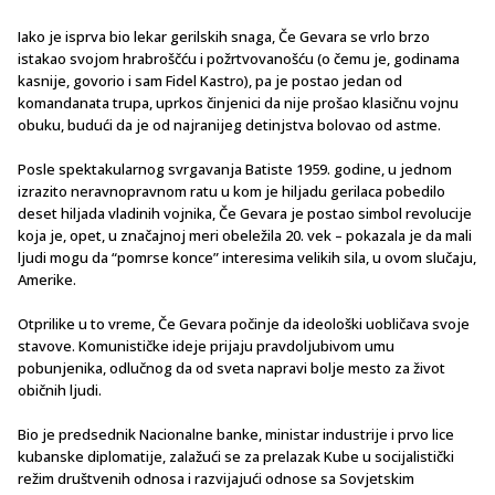
Iako je isprva bio lekar gerilskih snaga, Če Gevara se vrlo brzo
istakao svojom hrabroščću i požrtvovanošću (o čemu je, godinama
kasnije, govorio i sam Fidel Kastro), pa je postao jedan od
komandanata trupa, uprkos činjenici da nije prošao klasičnu vojnu
obuku, budući da je od najranijeg detinjstva bolovao od astme.
Posle spektakularnog svrgavanja Batiste 1959. godine, u jednom
izrazito neravnopravnom ratu u kom je hiljadu gerilaca pobedilo
deset hiljada vladinih vojnika, Če Gevara je postao simbol revolucije
koja je, opet, u značajnoj meri obeležila 20. vek – pokazala je da mali
ljudi mogu da “pomrse konce” interesima velikih sila, u ovom slučaju,
Amerike.
Otprilike u to vreme, Če Gevara počinje da ideološki uobličava svoje
stavove. Komunističke ideje prijaju pravdoljubivom umu
pobunjenika, odlučnog da od sveta napravi bolje mesto za život
običnih ljudi.
Bio je predsednik Nacionalne banke, ministar industrije i prvo lice
kubanske diplomatije, zalažući se za prelazak Kube u socijalistički
režim društvenih odnosa i razvijajući odnose sa Sovjetskim