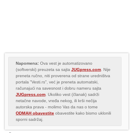
Napomena:
Ova vest je automatizovano
(softverski) preuzeta sa sajta
JUGpress.com
. Nije
preneta ručno, niti proverena od strane uredništva
portala "Vesti.rs", već je preneta automatski,
računajući na savesnost i dobru nameru sajta
JUGpress.com
. Ukoliko vest (članak) sadrži
netačne navode, vređa nekog, ili krši nečija
autorska prava - molimo Vas da nas o tome
ODMAH obavestite
obavestite kako bismo uklonili
sporni sadržaj.