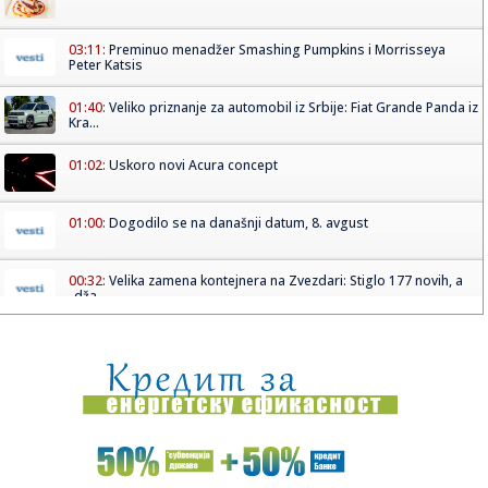
03:11:
Preminuo menadžer Smashing Pumpkins i Morrisseya
Peter Katsis
01:40:
Veliko priznanje za automobil iz Srbije: Fiat Grande Panda iz
Kra...
01:02:
Uskoro novi Acura concept
01:00:
Dogodilo se na današnji datum, 8. avgust
00:32:
Velika zamena kontejnera na Zvezdari: Stiglo 177 novih, a
„dža...
00:16:
Singapur ima plan za borbu protiv paklenih vrućina: Ovako
hoće ...
00:03:
Na današnji dan, 8. avgust
00:03:
Volkswagen menja poslovnu strategiju u SAD