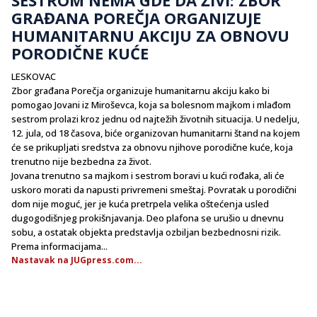
GRAĐANA POREČJA ORGANIZUJE
HUMANITARNU AKCIJU ZA OBNOVU
PORODIČNE KUĆE
LESKOVAC
Zbor građana Porečja organizuje humanitarnu akciju kako bi
pomogao Jovani iz Miroševca, koja sa bolesnom majkom i mlađom
sestrom prolazi kroz jednu od najtežih životnih situacija. U nedelju,
12. jula, od 18 časova, biće organizovan humanitarni štand na kojem
će se prikupljati sredstva za obnovu njihove porodične kuće, koja
trenutno nije bezbedna za život.
Jovana trenutno sa majkom i sestrom boravi u kući rođaka, ali će
uskoro morati da napusti privremeni smeštaj. Povratak u porodični
dom nije moguć, jer je kuća pretrpela velika oštećenja usled
dugogodišnjeg prokišnjavanja. Deo plafona se urušio u dnevnu
sobu, a ostatak objekta predstavlja ozbiljan bezbednosni rizik.
Prema informacijama...
Nastavak na JUGpress.com...