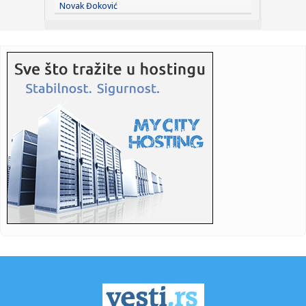
Novak Đoković
na ene...
23:27:
Hitno se oglasili Rusi: "Provokacija!"
23:25:
MUP: Aktivna četiri veća požara, najveći izbio u mestu
Šumar...
23:24:
Ako ste planirali da kupite polovan automobil u Nemačkoj,
pogled...
23:22:
KAKVA PORUKA PRED NASTAVAK SEZONE: Srbija nadigrala
Rusiju posle ...
23:21:
Nestao nakit vrijedan 10.000 evra: Snimak otkrio krajnje
neobičn...
23:21:
Krvoproliće u Gracu: Turčin izbo muškarca iz BiH i još
dvojic...
23:21:
Španija od subote uvodi kontrole za putnike iz Italije: Evo
šta...
23:21:
Pucano na vilu bogatog srpskog trgovca nekretninama u
Minhenu