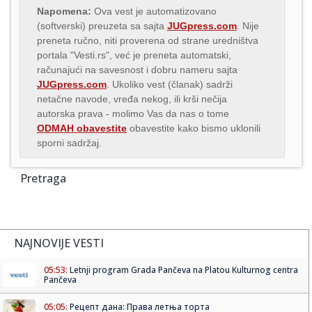
Napomena:
Ova vest je automatizovano
(softverski) preuzeta sa sajta
JUGpress.com
. Nije
preneta ručno, niti proverena od strane uredništva
portala "Vesti.rs", već je preneta automatski,
računajući na savesnost i dobru nameru sajta
JUGpress.com
. Ukoliko vest (članak) sadrži
netačne navode, vređa nekog, ili krši nečija
autorska prava - molimo Vas da nas o tome
ODMAH obavestite
obavestite kako bismo uklonili
sporni sadržaj.
Pretraga
NAJNOVIJE VESTI
05:53:
Letnji program Grada Pančeva na Platou Kulturnog centra
Pančeva
05:05:
Рецепт дана: Права летња торта