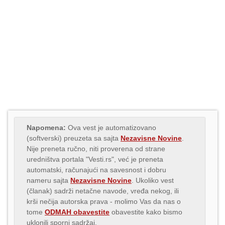
Napomena:
Ova vest je automatizovano
(softverski) preuzeta sa sajta
Nezavisne Novine
.
Nije preneta ručno, niti proverena od strane
uredništva portala "Vesti.rs", već je preneta
automatski, računajući na savesnost i dobru
nameru sajta
Nezavisne Novine
. Ukoliko vest
(članak) sadrži netačne navode, vređa nekog, ili
krši nečija autorska prava - molimo Vas da nas o
tome
ODMAH obavestite
obavestite kako bismo
uklonili sporni sadržaj.