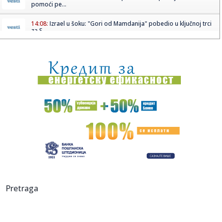
pomoći pe...
14:08:
Izrael u šoku: "Gori od Mamdanija" pobedio u ključnoj trci
za S...
14:08:
Jovana Jeremić žestoko udarila na bivšeg posle veridbe:
"Neka ...
14:05:
Једноставан трик уз који ће вам ...
14:07:
Del Arno Band slavi 40 godina rada koncertom u
Botaničkoj bašti
14:07:
Čeka se samo potpis u Humskoj – Baba se oprostio od
Almerije
14:05:
Vučić sa Hasijevim: „Srbija ceni doslednu podršku
Azerbejd...
14:05:
[AcademIAA 2026] STRAHINJA ĆALOVIĆ: „Nismo tu da
Pretraga
kreiramo sad...
14:05:
Vučić o napadu na Filipovića: Osuđujem svaku vrstu nasilja,
z...