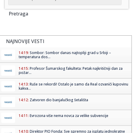
Pretraga
NAJNOVIJE VESTI
14:19:
Sombor: Sombor danas najtopliji grad u Srbiji –
temperatura dos...
14:15:
Profesor Šumarskog fakulteta: Petak najkritičniji dan za
požar...
14:13:
Ruše se rekordi! Ostalo je samo da Real ozvaniči kupovinu
kakva...
14:12:
Zatvoren dio banjalučkog šetališta
14:11:
Evrozona više nema novca za velike subvencije
14:10:
Direktor PIO Fonda: Sve spremno za isplatu jednokratne