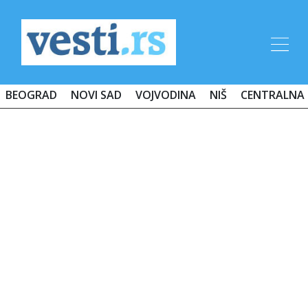
BEOGRAD
NOVI SAD
VOJVODINA
NIŠ
CENTRALNA 