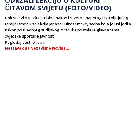
ČITAVOM SVIJETU (FOTO/VIDEO)
Dok su svi napuštali tribine nakon izuzetno napetog i iscrpljujućeg
remija između selekcija Japana i Nizozemske, scena koja je uslijedila
nakon posljednjeg sudijskog zvižduka postala je glavna tema
svjetske sportske javnosti.
Pogledaj vesti o:
Japan
Nastavak na Nezavisne Novine...