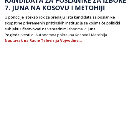
7. JUNA NA KOSOVU I METOHIJI
U ponoć je istekao rok za predaju lista kandidata za poslanike
skupštine privremenih prištinskih institucija sa kojima će politički
subjekti učestvovati na vanrednim
izborima
7. juna.
Pogledaj vesti o:
Autonomna pokrajina Kosovo i Metohija
Nastavak na Radio Televizija Vojvodine...