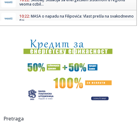
veoma ozbil...
10:22:
MASA o napadu na Filipovića: Vlast prešla na svakodnevno
fizi...
10:18:
Kako smiriti psa kada dolaze gosti?
10:17:
Nik Kejv održao koncert u Beogradu
10:17:
Veliki izdavači neće učestvovati na Beogradskom sajmu
knjiga?
10:16:
Dunav kod Ruse u Bugarskoj pao još pet centimetara, na
snazi ogr...
10:15:
Bravo za mame! 28 beba rođeno u Betaniji, među njima i
blizanci
10:12:
VELIKI PREOKRET U ABA LIGI: Vojinović napušta regionalno
Pretraga
takmi...
10:11:
Ko je u pravu za rafineriju: Vučić upozorava na Dunav, NIS
ka...