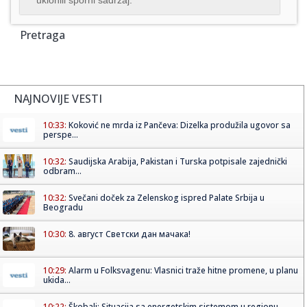
Pretraga
NAJNOVIJE VESTI
10:33:
Koković ne mrda iz Pančeva: Dizelka produžila ugovor sa
perspe...
10:32:
Saudijska Arabija, Pakistan i Turska potpisale zajednički
odbram...
10:32:
Svečani doček za Zelenskog ispred Palate Srbija u
Beogradu
10:30:
8. август Светски дан мачака!
10:29:
Alarm u Folksvagenu: Vlasnici traže hitne promene, u planu
ukida...
10:22:
Škobalj: Situacija sa energetskim sistemom u regionu