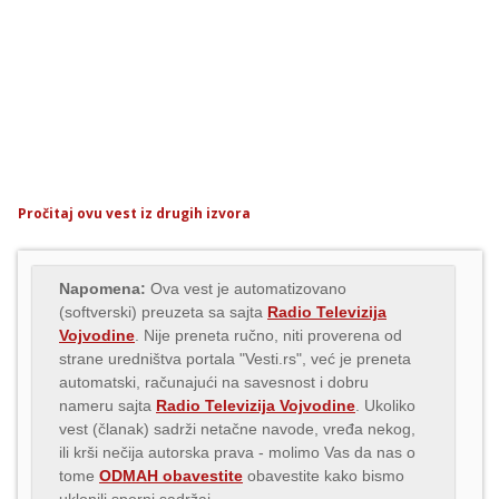
Pročitaj ovu vest iz drugih izvora
Napomena:
Ova vest je automatizovano
(softverski) preuzeta sa sajta
Radio Televizija
Vojvodine
. Nije preneta ručno, niti proverena od
strane uredništva portala "Vesti.rs", već je preneta
automatski, računajući na savesnost i dobru
nameru sajta
Radio Televizija Vojvodine
. Ukoliko
vest (članak) sadrži netačne navode, vređa nekog,
ili krši nečija autorska prava - molimo Vas da nas o
tome
ODMAH obavestite
obavestite kako bismo
uklonili sporni sadržaj.