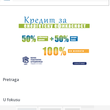
14:01:
Srbin izbačen iz ekipe: Trenira individualno i čeka na
transfer...
14:00:
Harley Flanagan iz Cro-Magsa sumnja da će nastaviti sa
turnejama
14:00:
Vučić: Ne sedimo na više stolica, imamo samo svoju -
srpsku st...
14:00:
Auto bi mogao sam da odluči koliko brzo smete da vozite:
Tehnolo...
14:00:
Ova porodična pekara u Sopotu je novo mesto na našoj
must visit...
13:56:
Jezivi detalji tragedije u Borči: Krenuo po drva, a onda se
Pretraga
za...
13:54:
ANGOLA NAPUSTIO EVROLIGU I OTIŠAO U JAPAN: Bivši
košarkaš Par...
U fokusu
13:54:
Nova studija: Manji unos proteina mogao bi da doprinese
zdravijem...