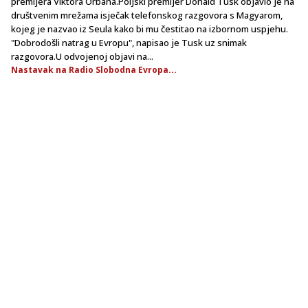
premijera Viktora Orbana.Poljski premijer Donald Tusk objavio je na
društvenim mrežama isječak telefonskog razgovora s Magyarom,
kojeg je nazvao iz Seula kako bi mu čestitao na izbornom uspjehu.
"Dobrodošli natrag u Evropu", napisao je Tusk uz snimak
razgovora.U odvojenoj objavi na...
Nastavak na Radio Slobodna Evropa...