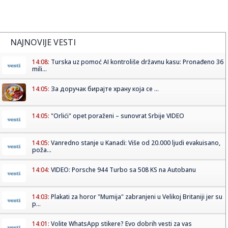
NAJNOVIJE VESTI
14:08:
Turska uz pomoć AI kontroliše državnu kasu: Pronađeno 36
mili...
14:05:
За доручак бирајте храну која се ...
14:05:
"Orlići" opet poraženi – sunovrat Srbije VIDEO
14:05:
Vanredno stanje u Kanadi: Više od 20.000 ljudi evakuisano,
poža...
14:04:
VIDEO: Porsche 944 Turbo sa 508 KS na Autobanu
14:03:
Plakati za horor "Mumija" zabranjeni u Velikoj Britaniji jer su
p...
14:01:
Volite WhatsApp stikere? Evo dobrih vesti za vas