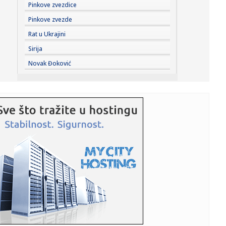
20:58:
Od prodaje pilića do letovanja na jahti: Novi prizori Bojane
Pinkove zvezdice
i M...
Pinkove zvezde
20:57:
Kineski proizvođač robota procenjen na više od devet
Rat u Ukrajini
milijardi...
Sirija
20:53:
OVO NE SME DA SE DESI NI U SNU: Crvena zvezda može da
Novak Đoković
izgubi Sem...
20:53:
"Petarda" Hajduka iz Splita u Litvaniji
20:52:
Skandal: Procureo dokument; Blokaderi od svih kandidata
traže ap...
20:46:
Novi veliki posao Real Madrida – rešena sudbina
Vinisijusa!
20:45:
"Kompas": Senke nad "listom"
20:45:
Vučić najavio veliki skup u Novom Sadu: Očekujem pobedu
na niv...
20:44:
Fotelja mu visi o koncu: Zbog čega se republikanci okreću
proti...