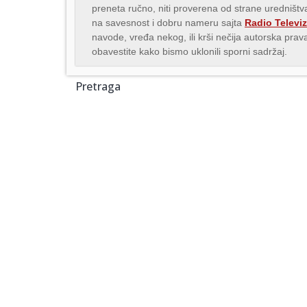
preneta ručno, niti proverena od strane uredništva
na savesnost i dobru nameru sajta
Radio Televiz
navode, vređa nekog, ili krši nečija autorska pr
obavestite kako bismo uklonili sporni sadržaj.
Pretraga