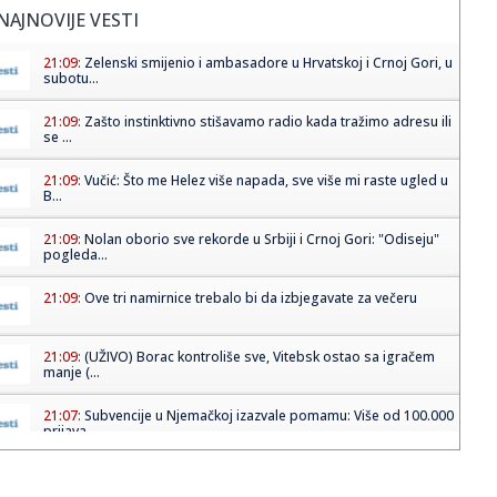
NAJNOVIJE VESTI
21:09:
Zelenski smijenio i ambasadore u Hrvatskoj i Crnoj Gori, u
subotu...
21:09:
Zašto instinktivno stišavamo radio kada tražimo adresu ili
se ...
21:09:
Vučić: Što me Helez više napada, sve više mi raste ugled u
B...
21:09:
Nolan oborio sve rekorde u Srbiji i Crnoj Gori: "Odiseju"
pogleda...
21:09:
Ove tri namirnice trebalo bi da izbjegavate za večeru
21:09:
(UŽIVO) Borac kontroliše sve, Vitebsk ostao sa igračem
manje (...
21:07:
Subvencije u Njemačkoj izazvale pomamu: Više od 100.000
prijava...
21:05:
Dolazi nam petak: Najzad blago osveženje, mogući
pljuskovi u No...