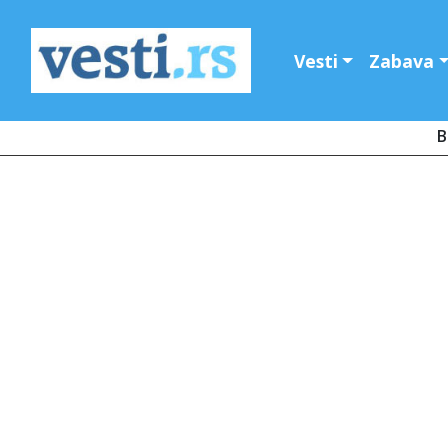
Vesti
Zabava
B