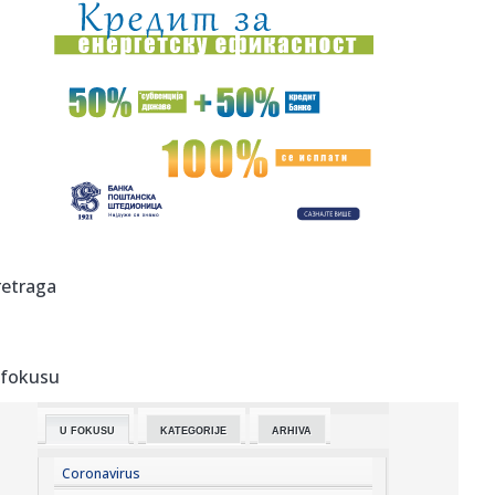
21:03:
Evropa priča o Srbinu: Cvetkoviću dovoljno 16 sekundi za
najbr...
21:02:
Fedorov se i dalje nada povratku
21:02:
Zahar otkrio šta bi uradio svakoj ženi: "Samo neka kaže..."
21:01:
Spor u „MTU Maintenance Serbia“ stigao do evropskih
sindikaln...
21:00:
Milioni se daju za “Dane šljive”, dok su voćari u teškom p...
retraga
21:00:
Srbiju bi zaštita od klimatskih promena mogla da košta
više od...
 fokusu
21:00:
Evakuacija stanovnika dva naselja zbog požara u
Deliblatskoj pe...
U FOKUSU
KATEGORIJE
ARHIVA
20:58:
Horor u Nemačkoj: Sudarila se dva tramvaja, više od 25
povređe...
Coronavirus