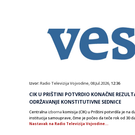
Izvor:
Radio Televizija Vojvodine
,
08.Jul.2026
, 12:36
CIK U PRIŠTINI POTVRDIO KONAČNE REZULT
ODRŽAVANJE KONSTITUTIVNE SEDNICE
Centralna
izborna
komisija (CIK) u Prištini potvrdila je n
institucija samouprave, čime je počeo da teče rok od 30 d
Nastavak na Radio Televizija Vojvodine...