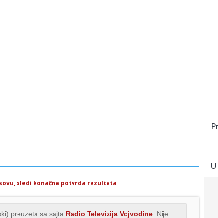
P
U
osovu, sledi konačna potvrda rezultata
ki) preuzeta sa sajta
Radio Televizija Vojvodine
. Nije