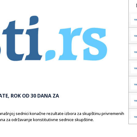
ATE, ROK OD 30 DANA ZA
a današnjoj sednici konačne rezultate izbora za skupštinu privremenih
ana za održavanje konstitutivne sednice skupštine.