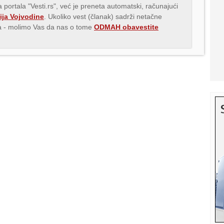
 portala "Vesti.rs", već je preneta automatski, računajući
ija Vojvodine
. Ukoliko vest (članak) sadrži netačne
ava - molimo Vas da nas o tome
ODMAH obavestite