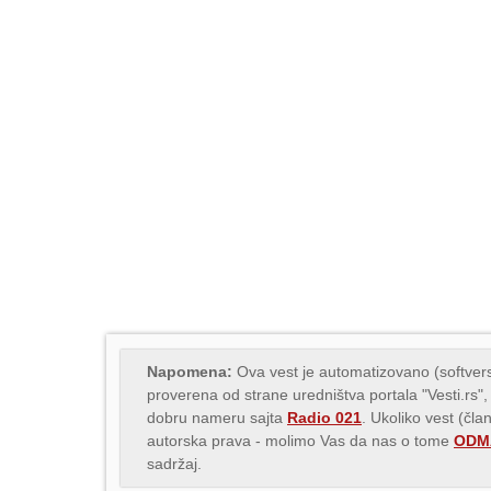
Napomena:
Ova vest je automatizovano (softvers
proverena od strane uredništva portala "Vesti.rs",
dobru nameru sajta
Radio 021
. Ukoliko vest (čla
autorska prava - molimo Vas da nas o tome
ODMA
sadržaj.