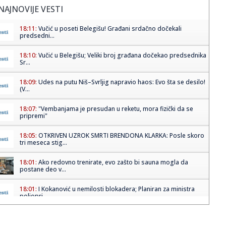
NAJNOVIJE VESTI
18:11:
Vučić u poseti Belegišu! Građani srdačno dočekali
predsedni...
18:10:
Vučić u Belegišu; Veliki broj građana dočekao predsednika
Sr...
18:09:
Udes na putu Niš–Svrljig napravio haos: Evo šta se desilo!
(V...
18:07:
"Vembanjama je presudan u reketu, mora fizički da se
pripremi"
18:05:
OTKRIVEN UZROK SMRTI BRENDONA KLARKA: Posle skoro
tri meseca stig...
18:01:
Ako redovno trenirate, evo zašto bi sauna mogla da
postane deo v...
18:01:
I Kokanović u nemilosti blokadera; Planiran za ministra
poljopri...
17:59:
Zvijer uhvaćena na Bilećkom jezeru! Dugačak 2 metra,
težak 50...