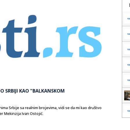
O SRBIJI KAO "BALKANSKOM
nima Srbije sa realnim brojevima, vidi se da mi kao društvo
r Mekinzija Ivan Ostojić.