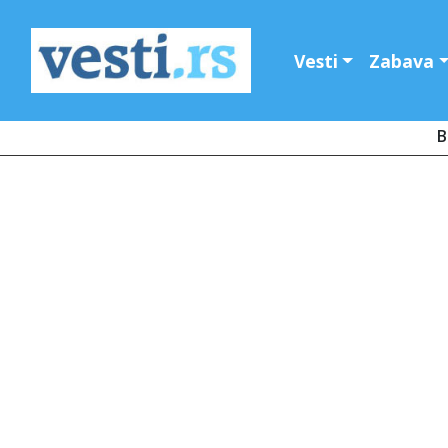
Vesti
Zabava
B