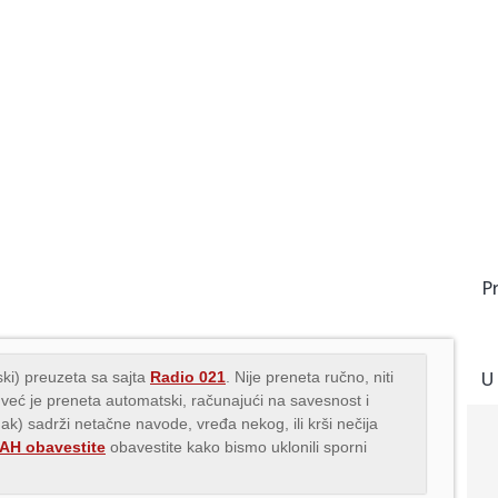
P
U
ki) preuzeta sa sajta
Radio 021
. Nije preneta ručno, niti
 već je preneta automatski, računajući na savesnost i
nak) sadrži netačne navode, vređa nekog, ili krši nečija
H obavestite
obavestite kako bismo uklonili sporni