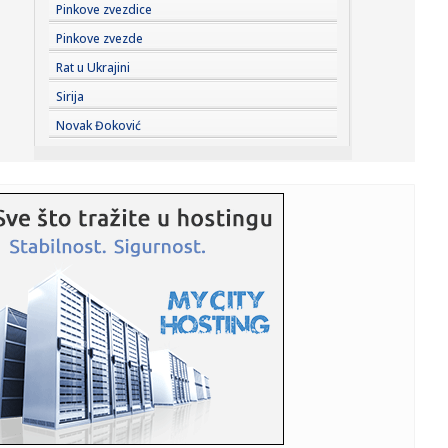
17:42:
Orao krstaš Feliks ponovo na slobodi: Nakon zatočeništva
Pinkove zvezdice
u Sir...
Pinkove zvezde
17:41:
Tramp: SAD ulažu 400 miliona dolara u rudnik u Australiji
Rat u Ukrajini
Sirija
17:40:
SIMEONE PRELOMIO OKO ALVAREZA: Pomenuo Grizmana i
Novak Đoković
poslao poruku k...
17:40:
Zagrevanje za Partizan – Hetafe neporažen protiv
Totenhema
17:40:
Suosnivač popularne onlajn enciklopedije: CIA je izmenila
Vikipe...
17:38:
GO SNS Novi Sad: Osuđujemo monstruozne pretnje
gradonačelniku M...
17:38:
Britni Spirs slomljena - otkrila šta joj je rekao sin: "Osećam
...
17:36:
Осуђујемо монструозне претње ...
17:34:
Đokić od heroja do veta za nekoliko meseci; "Studentska
lista" ...