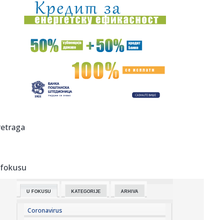
17:59:
Evakuisano 20.000 ljudi zbog šumskog požara
17:51:
Nova medalja za Srbiju
17:47:
Iran se povukao?
17:45:
Steve Hackett i Steve Rothery objavili video za „Red
Dragon“ ...
17:45:
Turistima zasmetala kravlja zvona, gradonačelnik
retraga
odgovorio da se...
17:43:
Prva poseta Zelenskog Beogradu: Najava jačanja
saradnje Srbije i...
 fokusu
17:42:
U Crnoj Gori zaplijenjeno 38 kilograma marihuana
U FOKUSU
KATEGORIJE
ARHIVA
17:42:
Kolektivno vjenčanje u Bijeljini
Coronavirus