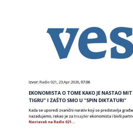
Izvor:
Radio 021
,
23.Apr.2026
, 07:06
EKONOMISTA O TOME KAKO JE NASTAO MIT 
TIGRU" I ZAŠTO SMO U "SPIN DIKTATURI"
Kada se uporedi zvanični narativ koji se predstavlja građa
nazadujemo, rekao je za
Insajder
ekonomista i bivši partne
Nastavak na Radio 021...