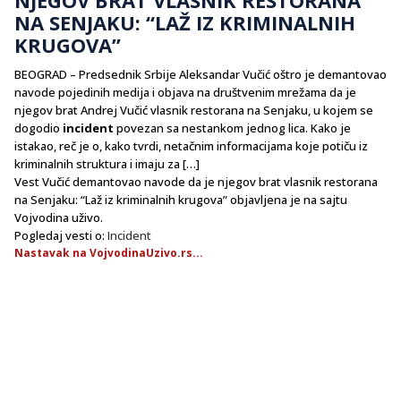
NA SENJAKU: “LAŽ IZ KRIMINALNIH
KRUGOVA”
BEOGRAD – Predsednik Srbije Aleksandar Vučić oštro je demantovao
navode pojedinih medija i objava na društvenim mrežama da je
njegov brat Andrej Vučić vlasnik restorana na Senjaku, u kojem se
dogodio
incident
povezan sa nestankom jednog lica. Kako je
istakao, reč je o, kako tvrdi, netačnim informacijama koje potiču iz
kriminalnih struktura i imaju za […]
Vest Vučić demantovao navode da je njegov brat vlasnik restorana
na Senjaku: “Laž iz kriminalnih krugova” objavljena je na sajtu
Vojvodina uživo.
Pogledaj vesti o:
Incident
Nastavak na VojvodinaUzivo.rs...