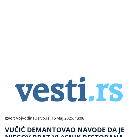
Izvor:
VojvodinaUzivo.rs
,
16.Maj.2026
, 13:06
VUČIĆ DEMANTOVAO NAVODE DA JE
NJEGOV BRAT VLASNIK RESTORANA