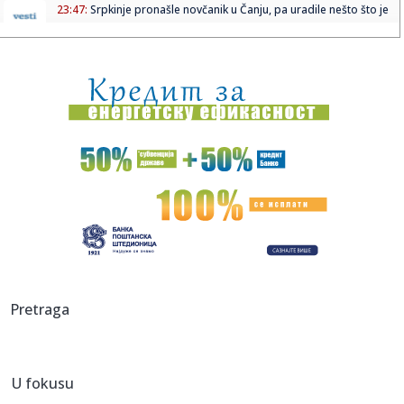
23:47:
Srpkinje pronašle novčanik u Čanju, pa uradile nešto što je
...
23:46:
Detalji drame na nemačkom aerodromu: Vozač nogom
izbacio dron s...
23:42:
Kraj za Aleksandru i Anu: Eliminisane već na startu
23:35:
"Nema lakih utakmica, ali mi smo Vojvodina"
23:33:
Ribakina sigurna u Torontu
23:32:
Brenin potez posle pada razbesneo javnost: Devojka joj
pružila r...
23:29:
Američki Senat usvojio zakon o sankcijama Rusiji usmjeren
Pretraga
na ene...
23:27:
Hitno se oglasili Rusi: "Provokacija!"
U fokusu
23:25:
MUP: Aktivna četiri veća požara, najveći izbio u mestu