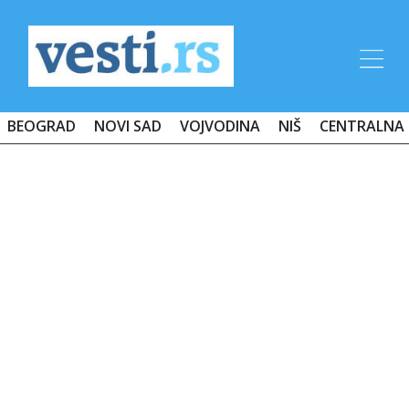
BEOGRAD
NOVI SAD
VOJVODINA
NIŠ
CENTRALNA 