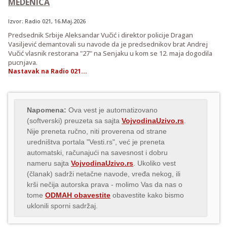
MEDENICA
Izvor:
Radio 021
, 16.Maj.2026
Predsednik Srbije Aleksandar Vučić i direktor policije Dragan
Vasiljević demantovali su navode da je predsednikov brat Andrej
Vučić vlasnik restorana "27" na Senjaku u kom se 12. maja dogodila
pucnjava.
Nastavak na Radio 021...
Napomena:
Ova vest je automatizovano
(softverski) preuzeta sa sajta
VojvodinaUzivo.rs
.
Nije preneta ručno, niti proverena od strane
uredništva portala "Vesti.rs", već je preneta
automatski, računajući na savesnost i dobru
nameru sajta
VojvodinaUzivo.rs
. Ukoliko vest
(članak) sadrži netačne navode, vređa nekog, ili
krši nečija autorska prava - molimo Vas da nas o
tome
ODMAH obavestite
obavestite kako bismo
uklonili sporni sadržaj.