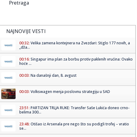
Pretraga
NAJNOVIJE VESTI
00:32:
Velika zamena kontejnera na Zvezdari: Stiglo 177 novih, a
„dža...
00:16:
Singapur ima plan za borbu protiv paklenih vrućina: Ovako
hoće ...
00:03:
Na današnji dan, 8. avgust
00:03:
Volkswagen menja poslovnu strategiju u SAD
23:51:
PARTIZAN TRLJA RUKE: Transfer Saše Lukića doneo crno-
belima 300...
23:48:
Otišao iz Arsenala pre nego što su podigli trofej – vratio
se...