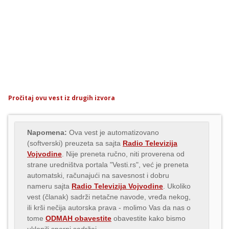
Pročitaj ovu vest iz drugih izvora
Napomena:
Ova vest je automatizovano
(softverski) preuzeta sa sajta
Radio Televizija
Vojvodine
. Nije preneta ručno, niti proverena od
strane uredništva portala "Vesti.rs", već je preneta
automatski, računajući na savesnost i dobru
nameru sajta
Radio Televizija Vojvodine
. Ukoliko
vest (članak) sadrži netačne navode, vređa nekog,
ili krši nečija autorska prava - molimo Vas da nas o
tome
ODMAH obavestite
obavestite kako bismo
uklonili sporni sadržaj.