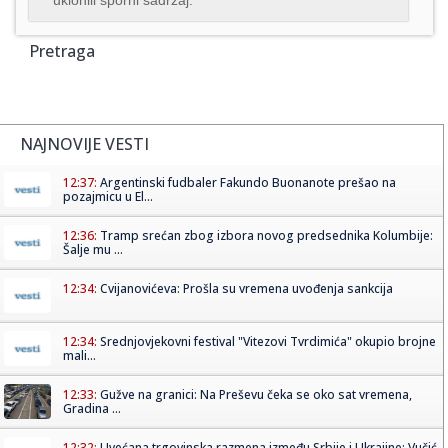
Pretraga
NAJNOVIJE VESTI
12:37:
Argentinski fudbaler Fakundo Buonanote prešao na
pozajmicu u El...
12:36:
Tramp srećan zbog izbora novog predsednika Kolumbije:
Šalje mu ...
12:34:
Cvijanovićeva: Prošla su vremena uvođenja sankcija
12:34:
Srednjovjekovni festival "Vitezovi Tvrdimića" okupio brojne
mali...
12:33:
Gužve na granici: Na Preševu čeka se oko sat vremena,
Gradina ...
12:32:
Uvećana trgovinska razmena između Srbije i Ukrajine: Vučić