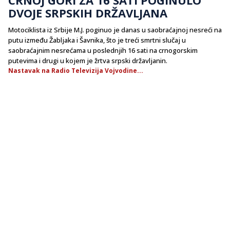
DVOJE SRPSKIH DRŽAVLJANA
Motociklista iz Srbije M.J. poginuo je danas u saobraćajnoj nesreći na
putu između Žabljaka i Šavnika, što je treći smrtni slučaj u
saobraćajnim nesrećama u poslednjih 16 sati na crnogorskim
putevima i drugi u kojem je žrtva srpski državljanin.
Nastavak na Radio Televizija Vojvodine...