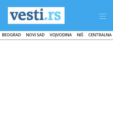
BEOGRAD
NOVI SAD
VOJVODINA
NIŠ
CENTRALNA 