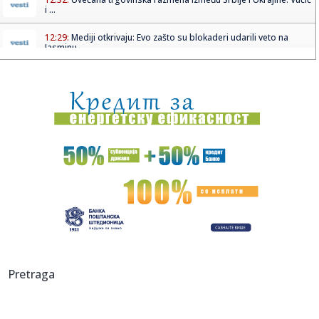
i ...
12:29:
Mediji otkrivaju: Evo zašto su blokaderi udarili veto na
Jasminu...
12:28:
Vraćaju li se baterije na telefonima koje sami možete
zamijenit...
12:25:
Uklonjene tri velike i više malih divljih deponija
12:25:
Posle požara zabrana gradnje 30 godina? Akademski
plenum traži ...
12:24:
Najmirisniji novitet leta: Gisou hair & body mist
12:21:
Oglasio se MUP: Građanima Srbije upućen apel
12:21:
Od BMW-a do Volkswagena: Ko zapravo kontroliše
Pretraga
svjetske automobi...
12:21:
Vučić i Zelenski se obraćaju medijima