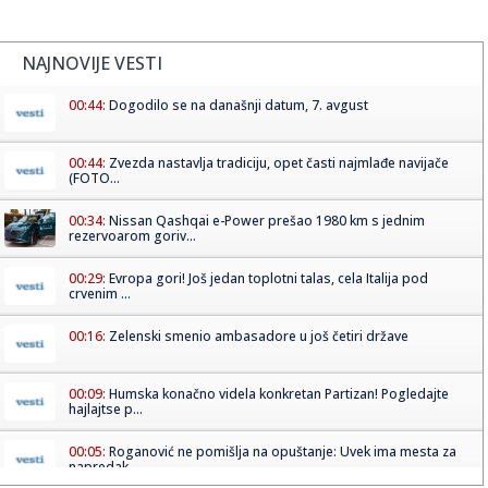
NAJNOVIJE VESTI
00:44:
Dogodilo se na današnji datum, 7. avgust
00:44:
Zvezda nastavlja tradiciju, opet časti najmlađe navijače
(FOTO...
00:34:
Nissan Qashqai e-Power prešao 1980 km s jednim
rezervoarom goriv...
00:29:
Evropa gori! Još jedan toplotni talas, cela Italija pod
crvenim ...
00:16:
Zelenski smenio ambasadore u još četiri države
00:09:
Humska konačno videla konkretan Partizan! Pogledajte
hajlajtse p...
00:05:
Roganović ne pomišlja na opuštanje: Uvek ima mesta za
napredak...