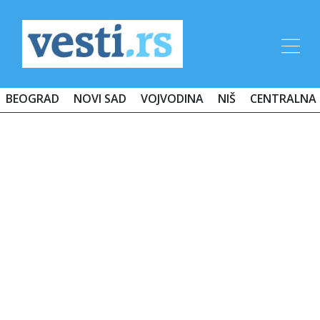
BEOGRAD
NOVI SAD
VOJVODINA
NIŠ
CENTRALNA 