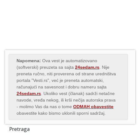
Napomena:
Ova vest je automatizovano
(softverski) preuzeta sa sajta
24sedam.rs
. Nije
preneta ručno, niti proverena od strane uredništva
portala "Vesti.rs", već je preneta automatski,
računajući na savesnost i dobru nameru sajta
24sedam.rs
. Ukoliko vest (članak) sadrži netačne
navode, vređa nekog, ili krši nečija autorska prava
- molimo Vas da nas o tome
ODMAH obavestite
obavestite kako bismo uklonili sporni sadržaj.
Pretraga