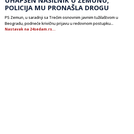
POLICIJA MU PRONAŠLA DROGU
PS Zemun, u saradnji sa Trećim osnovnim javnim tužilaštvom u
Beogradu, podneće krivičnu prijavu u redovnom postupku...
Nastavak na 24sedam.rs...