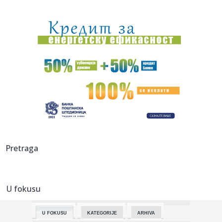
00:04:
Vukotić ne zna ko je Baba: "Vidim da ga svi hvale"
00:01:
Na današnji dan, 7. avgust
23:59:
U predgrađu Damaska podignut autobus u vazduh, dve
osobe poginul...
23:55:
ROMAŠČENKO POSLE POTOPA U HUMSKOJ: Jedna stvar
posebno ga je ra...
23:54:
Aleksić: "Nemamo čega da se plašimo u Kazahstanu"
VIDEO
23:48:
Trener Tobola: "Hteli smo da Partizan napada po krilu"
Pretraga
23:47:
Škoda Peaq u serijskoj proizvodnji
U fokusu
23:44:
"Mesi bi bio Pikaso" VIDEO
U FOKUSU
KATEGORIJE
ARHIVA
23:41:
Marinović nakon pobjede: Zaslužili smo još koji gol, ali