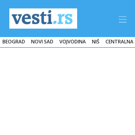
BEOGRAD
NOVI SAD
VOJVODINA
NIŠ
CENTRALNA 