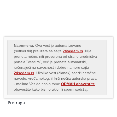
Napomena:
Ova vest je automatizovano
(softverski) preuzeta sa sajta
24sedam.rs
. Nije
preneta ručno, niti proverena od strane uredništva
portala "Vesti.rs", već je preneta automatski,
računajući na savesnost i dobru nameru sajta
24sedam.rs
. Ukoliko vest (članak) sadrži netačne
navode, vređa nekog, ili krši nečija autorska prava
- molimo Vas da nas o tome
ODMAH obavestite
obavestite kako bismo uklonili sporni sadržaj.
Pretraga