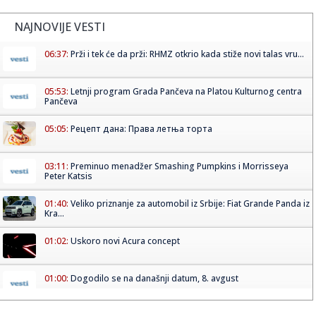
NAJNOVIJE VESTI
06:37:
Prži i tek će da prži: RHMZ otkrio kada stiže novi talas vru...
05:53:
Letnji program Grada Pančeva na Platou Kulturnog centra
Pančeva
05:05:
Рецепт дана: Права летња торта
03:11:
Preminuo menadžer Smashing Pumpkins i Morrisseya
Peter Katsis
01:40:
Veliko priznanje za automobil iz Srbije: Fiat Grande Panda iz
Kra...
01:02:
Uskoro novi Acura concept
01:00:
Dogodilo se na današnji datum, 8. avgust
00:32:
Velika zamena kontejnera na Zvezdari: Stiglo 177 novih, a