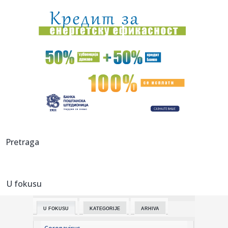
„dža...
00:16:
Singapur ima plan za borbu protiv paklenih vrućina: Ovako
hoće ...
00:03:
Na današnji dan, 8. avgust
00:03:
Volkswagen menja poslovnu strategiju u SAD
23:51:
PARTIZAN TRLJA RUKE: Transfer Saše Lukića doneo crno-
belima 300...
23:48:
Otišao iz Arsenala pre nego što su podigli trofej – vratio
Pretraga
se...
23:47:
Srpkinje pronašle novčanik u Čanju, pa uradile nešto što je
...
U fokusu
23:46:
Detalji drame na nemačkom aerodromu: Vozač nogom
izbacio dron s...
U FOKUSU
KATEGORIJE
ARHIVA
23:42:
Kraj za Aleksandru i Anu: Eliminisane već na startu