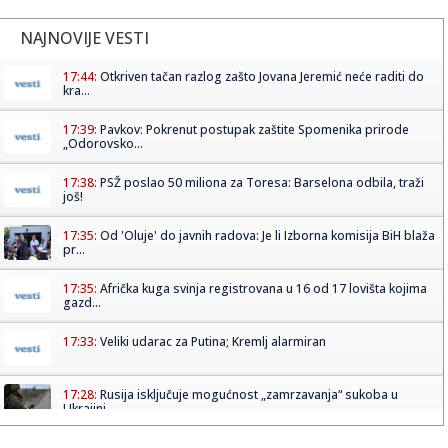
NAJNOVIJE VESTI
17:44:
Otkriven tačan razlog zašto Jovana Jeremić neće raditi do
kra...
17:39:
Pavkov: Pokrenut postupak zaštite Spomenika prirode
„Odorovsko...
17:38:
PSŽ poslao 50 miliona za Toresa: Barselona odbila, traži
još!
17:35:
Od 'Oluje' do javnih radova: Je li Izborna komisija BiH blaža
pr...
17:35:
Afrička kuga svinja registrovana u 16 od 17 lovišta kojima
gazd...
17:33:
Veliki udarac za Putina; Kremlj alarmiran
17:28:
Rusija isključuje mogućnost „zamrzavanja“ sukoba u
Ukrajini
17:27:
Srpska lista se protivi povlačenju KFOR-a sa mosta na Ibru,