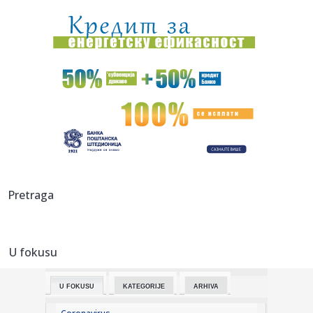
tra...
17:25:
IDAN VERED O REVANŠU ZVEZDE I HAPOELA: ‘Crveno-beli’ su
u ha...
17:22:
Adrenalin, voda i humanost na istoj stazi: Invictus
Challenge by ...
17:20:
Odmah problemi: Amerikanac mora na operaciju
17:18:
Млади кроз Србију упознају путеве ...
17:18:
Vardi je i dalje tražena roba: Londonski klub ozbiljno motri
Pretraga
na ...
17:17:
Benzinske pumpe nestaju, stižu BYD punjači od 1.500 kW:
Baterij...
U fokusu
17:17:
Ražnatović otkrio ludnicu oko Madara: "To je nešto
jedinstveno...
U FOKUSU
KATEGORIJE
ARHIVA
17:17:
Policija zaustavila kolonu svatova: Na automobilima im se
vijoril...