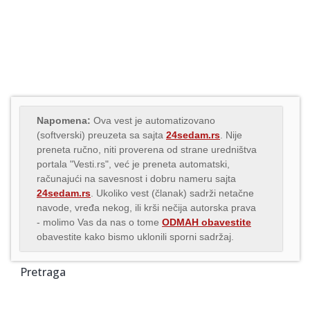
Napomena:
Ova vest je automatizovano
(softverski) preuzeta sa sajta
24sedam.rs
. Nije
preneta ručno, niti proverena od strane uredništva
portala "Vesti.rs", već je preneta automatski,
računajući na savesnost i dobru nameru sajta
24sedam.rs
. Ukoliko vest (članak) sadrži netačne
navode, vređa nekog, ili krši nečija autorska prava
- molimo Vas da nas o tome
ODMAH obavestite
obavestite kako bismo uklonili sporni sadržaj.
Pretraga