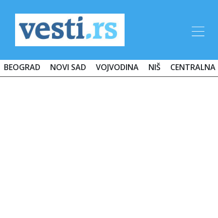
BEOGRAD
NOVI SAD
VOJVODINA
NIŠ
CENTRALNA 