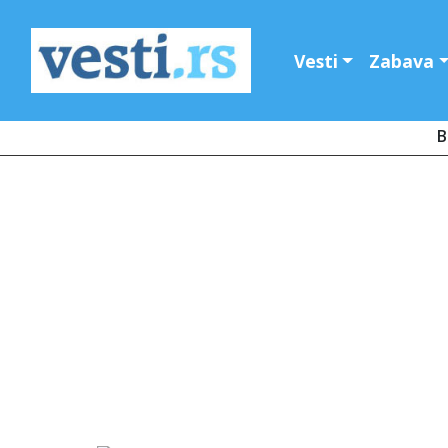
Vesti
Zabava
B