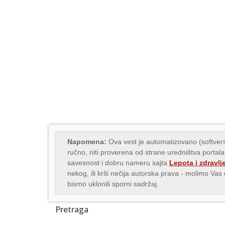
Napomena:
Ova vest je automatizovano (softvers
ručno, niti proverena od strane uredništva portala
savesnost i dobru nameru sajta
Lepota i zdravlj
nekog, ili krši nečija autorska prava - molimo Va
bismo uklonili sporni sadržaj.
Pretraga