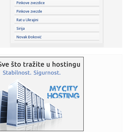
23:33:
Težak udes žene iz BiH: Bmw-om se „zakucala“ u zid, na
Pinkove zvezdice
nju ...
Pinkove zvezde
23:33:
Kratak predah od vrućina: Pljuskovi noćas stižu u region,
Rat u Ukrajini
osvj...
Sirija
23:33:
Osuđen provalnik iz BiH, branio se da je krao za liječenje
Novak Đoković
ćer...
23:32:
Potresna poruka Dijane Dilajn o životu i smrti njenog
brata: "Im...
23:31:
Partizan "otkrio" reakciju posle IMT-a: Ilić imao jasnu
poruku i...
23:29:
SCENA KOJA GOVORI SVE: Ilić krenuo ka tunelu, a onda je
Humska z...
23:25:
ILIĆ NIJE MOGAO DA PREĆUTI: Posle „trojke“ Tobolu
odmah se ...
23:25:
PUKIJU JE BIO DOVOLJAN SAMO MINUT: Legendarni Finac
spasao Helsin...
23:22:
Saša Ilić: "Ako moram da tražim dlaku u jajetu..."