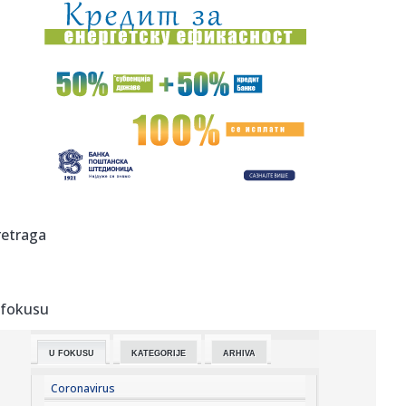
23:47:
Škoda Peaq u serijskoj proizvodnji
23:44:
"Mesi bi bio Pikaso" VIDEO
23:41:
Marinović nakon pobjede: Zaslužili smo još koji gol, ali
svaka...
23:41:
Može li ljetna avantura ipak nekako prerasti u ozbiljnu
vezu?
23:38:
Partizan demolirao Tobol, Ilić konačno zadovoljan: Na
retraga
momente j...
23:36:
U Minhenu krenula serijska proizvodnja potpuno
električnog BMW-a...
 fokusu
23:35:
Otkriveni detalji pucnjave na američki konzulat; Iza svega
stoji...
U FOKUSU
KATEGORIJE
ARHIVA
23:34:
PRE PAR MESECI SANJALI TITULU, SADA IH SVI DEMOLIRAJU:
Benfika si...
Coronavirus