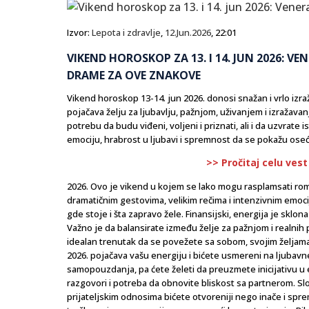
Izvor:
Lepota i zdravlje
,
12.Jun.2026
, 22:01
VIKEND HOROSKOP ZA 13. I 14. JUN 2026: V
DRAME ZA OVE ZNAKOVE
Vikend horoskop 13-14. jun 2026. donosi snažan i vrlo izra
pojačava želju za ljubavlju, pažnjom, uživanjem i izražav
potrebu da budu viđeni, voljeni i priznati, ali i da uzvrat
emociju, hrabrost u ljubavi i spremnost da se pokažu ose
>> Pročitaj celu vest
2026. Ovo je vikend u kojem se lako mogu rasplamsati romanti
dramatičnim gestovima, velikim rečima i intenzivnim emoci
gde stoje i šta zapravo žele. Finansijski, energija je sklon
Važno je da balansirate između želje za pažnjom i realnih po
idealan trenutak da se povežete sa sobom, svojim željama i
2026. pojačava vašu energiju i bićete usmereni na ljuba
samopouzdanja, pa ćete želeti da preuzmete inicijativu u 
razgovori i potreba da obnovite bliskost sa partnerom. Sl
prijateljskim odnosima bićete otvoreniji nego inače i spre