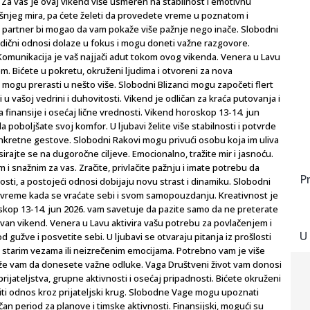
 Za vas je ovaj vikend više usmeren na stabilnost i emotivnu
ašnjeg mira, pa ćete želeti da provedete vreme u poznatom i
, a partner bi mogao da vam pokaže više pažnje nego inače. Slobodni
odični odnosi dolaze u fokus i mogu doneti važne razgovore.
Komunikacija je vaš najjači adut tokom ovog vikenda. Venera u Lavu
m. Bićete u pokretu, okruženi ljudima i otvoreni za nova
i mogu prerasti u nešto više. Slobodni Blizanci mogu započeti flert
i u vašoj vedrini i duhovitosti. Vikend je odličan za kraća putovanja i
inansije i osećaj lične vrednosti. Vikend horoskop 13-14. jun
 poboljšate svoj komfor. U ljubavi želite više stabilnosti i potvrde
nkretne gestove. Slobodni Rakovi mogu privući osobu koja im uliva
irajte se na dugoročne ciljeve. Emocionalno, tražite mir i jasnoću.
 snažnim za vas. Zračite, privlačite pažnju i imate potrebu da
P
osti, a postojeći odnosi dobijaju novu strast i dinamiku. Slobodni
je vreme kada se vraćate sebi i svom samopouzdanju. Kreativnost je
oskop 13-14. jun 2026. vam savetuje da pazite samo da ne preterate
ivan vikend. Venera u Lavu aktivira vašu potrebu za povlačenjem i
U
gužve i posvetite sebi. U ljubavi se otvaraju pitanja iz prošlosti
o starim vezama ili neizrečenim emocijama. Potrebno vam je više
aže vam da donesete važne odluke. Vaga Društveni život vam donosi
ijateljstva, grupne aktivnosti i osećaj pripadnosti. Bićete okruženi
zviti odnos kroz prijateljski krug. Slobodne Vage mogu upoznati
ičan period za planove i timske aktivnosti. Finansijski, mogući su