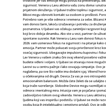
troškove jer vas emocije mogu povući ka preterivanju. Bik
sigurnost. Venera u Lavu aktivira vašu zonu doma i unutr
prijatnom okruženju. U ljubavi tražite toplinu i sigurnost
Bikovi mogu obnoviti kontakt sa osobom iz prošlosti. Por
Potrebno vam je više odmora i vremena za sebe. Blizanci 
vam donosi šarm, lakoću izražavanja i potrebu za druženje
poznanstva. U ljubavi vas očekuju zanimljivi razgovori koj
koji brzo dobija dinamiku. Ako ste u vezi, partner će uživat
spontane susrete. Rak Venera u Lavu vam donosi fokus na f
2026. vam usmerava fokus na sigurnost i na pitanje kako da
emocija. Partner može pokazati svoju privrženost kroz ko
osećaj sigurnosti. Izbegavajte impulsivnu kupovinu i fokus
Lav Venera u vašem znaku čini ovaj vikend posebno važnim i
budete viđeni i voljeni. U ljubavi se otvaraju nove mogućn
Lavovi su u centru pažnje i lako osvajaju simpatije. Ovo 
naglašena, pa sve što radite ima dodatni sjaj. Vikend hor
u očekivanjima od drugih. Devica Za vas je ovo introspekt
emocionalnim balansom. Možda ćete želeti da se udaljite od 
koja traže razrešenje. Slobodne Device mogu razmišljati 
odmora i mentalnog mira. Intuicija vam je pojačana i pom
zadovoljstvo tokom ovog vikenda. Venera u Lavu aktivira pr
ljudima koji vas inspirišu i podstiču. U ljubavi se može ra
osobu koja ih intelektualno i emotivno privlači. Ovo je odl