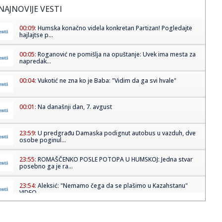
NAJNOVIJE VESTI
00:09:
Humska konačno videla konkretan Partizan! Pogledajte
hajlajtse p...
00:05:
Roganović ne pomišlja na opuštanje: Uvek ima mesta za
napredak...
00:04:
Vukotić ne zna ko je Baba: "Vidim da ga svi hvale"
00:01:
Na današnji dan, 7. avgust
23:59:
U predgrađu Damaska podignut autobus u vazduh, dve
osobe poginul...
23:55:
ROMAŠČENKO POSLE POTOPA U HUMSKOJ: Jedna stvar
posebno ga je ra...
23:54:
Aleksić: "Nemamo čega da se plašimo u Kazahstanu"
VIDEO
23:48:
Trener Tobola: "Hteli smo da Partizan napada po krilu"