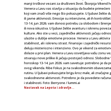
manji troškovi vezani za društveni život. Škorpija Vikend ho
Venera u Lavu vas stavlja u situaciju da budete primećeni 
koji vam znači više nego što pokazujete. U ljubavi želite 
ili javne aktivnosti. Emocije su intenzivne, ali ih kontrol
13-14. jun 2026. vam donosi potrebu za slobodom i širenje
ili nova iskustva. U ljubavi želite avanturu i iskrenu pov
kulture. Ako ste u vezi, zajedničke aktivnosti jačaju odno
ulazite u dublje emotivne procese. Venera u Lavu aktivira 
stabilnost, ali i iskrenu strast. Finansije i zajednički res
deluju misteriozno i intenzivno. Ovo je vikend za emotivn
dolaze u prvi plan. Venera u Lavu osvetljava vašu zonu vez
otvaraju nove prilike ili jačaju postojeći odnosi. Slobodn
horoskop 13-14. jun 2026. vam savetuje: potrebno je da p
ovog vikenda. Ribe Fokus je na svakodnevnim obavezama i
rutinu. U ljubavi pokazujete brigu kroz male, ali značajn
svakodnevne aktivnosti. Potrebno je da povedete računa 
i stabilnosti. Foto: Berryone / lummi.ai
Nastavak na Lepota i zdravlje...