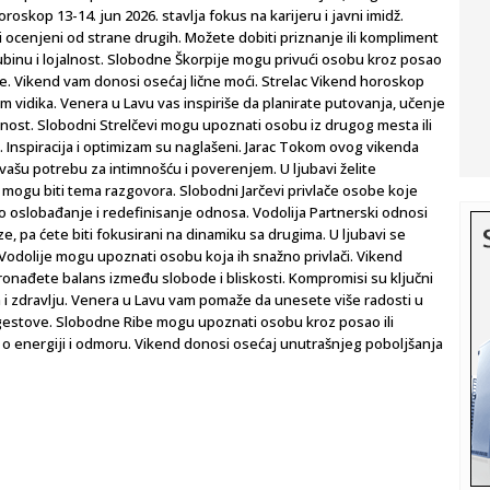
roskop 13-14. jun 2026. stavlja fokus na karijeru i javni imidž.
i ocenjeni od strane drugih. Možete dobiti priznanje ili kompliment
dubinu i lojalnost. Slobodne Škorpije mogu privući osobu kroz posao
išete. Vikend vam donosi osećaj lične moći. Strelac Vikend horoskop
m vidika. Venera u Lavu vas inspiriše da planirate putovanja, učenje
ezanost. Slobodni Strelčevi mogu upoznati osobu iz drugog mesta ili
s. Inspiracija i optimizam su naglašeni. Jarac Tokom ovog vikenda
vašu potrebu za intimnošću i poverenjem. U ljubavi želite
ursi mogu biti tema razgovora. Slobodni Jarčevi privlače osobe koje
o oslobađanje i redefinisanje odnosa. Vodolija Partnerski odnosi
e, pa ćete biti fokusirani na dinamiku sa drugima. U ljubavi se
e Vodolije mogu upoznati osobu koja ih snažno privlači. Vikend
ronađete balans između slobode i bliskosti. Kompromisi su ključni
 zdravlju. Venera u Lavu vam pomaže da unesete više radosti u
e gestove. Slobodne Ribe mogu upoznati osobu kroz posao ili
o energiji i odmoru. Vikend donosi osećaj unutrašnjeg poboljšanja