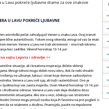
ENERA U LAVU POKREĆE LJUBAVNE
žen astrološki pečat zahvaljujući Veneri u znaku Lava. Ovaj tranzit
anjem lične autentičnosti. Tokom ovog vikenda, mnogi od vas će imati
e istom merom. Venera u Lavu ne traži skromnost – ona traži iskrenu
ćanja bez zadrške. Vikend horoskop 13-14. jun
 na sajtu Lepota i zdravlje <<
čne situacije, ali i kreativna inspiracija. Bićete skloniji
jama. Mnogi odnosi mogu dobiti novu iskru, dok će neki shvatiti
a trošenju na uživanje, luksuz i stvari koje donose zadovoljstvo.
treba. Venera u Lavu voli sjaj, ali traži i autentičnost. Ovo je
 ljudima koji vas zaista inspirišu. Ovan Vikend horoskop 13-14. jun
vne i društvene odnose. Venera u Lavu vam daje dodatnu dozu
emotivnim situacijama. Ako ste u vezi, očekuju vas strastveni
obodni Ovnovi mogu privući osobu koja ih fascinira na prvi pogled. U
mni da se istaknete u društvu. Finansijski, pazite na impulsivne