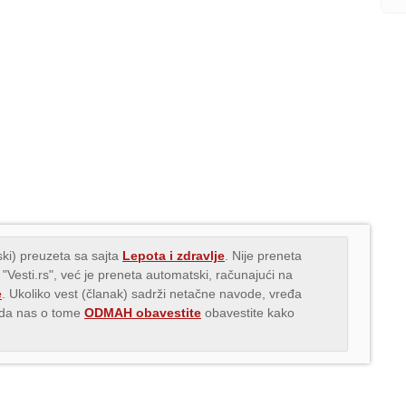
ki) preuzeta sa sajta
Lepota i zdravlje
. Nije preneta
 "Vesti.rs", već je preneta automatski, računajući na
e
. Ukoliko vest (članak) sadrži netačne navode, vređa
s da nas o tome
ODMAH obavestite
obavestite kako