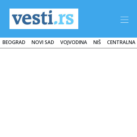
BEOGRAD
NOVI SAD
VOJVODINA
NIŠ
CENTRALNA 