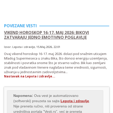
POVEZANE VESTI
VIKEND HOROSKOP 16-17. MAJ 2026: BIKOVI
ZATVARAJU JEDNO EMOTIVNO POGLAVLJE
Izvor:
Lepota i zdravlje
,
15.Maj.2026
, 22:01
Ovaj vikend horoskop 16-17. maj 2026. dolazi pod snažnim uticajem
Mladog Supermeseca u znaku Bika, što donosi energiju uzemljenja,
stabilnosti i povratka onome što je stvarno važno. Bik kao zemljani
znak pod vladavinom Venere naglašava teme vrednosti, sigurnosti,
uživanja u jednostavnim zadovoljstvima...
Nastavak na Lepota i zdravlje...
Napomena:
Ova vest je automatizovano
(softverski) preuzeta sa sajta
Lepota i zdravlje
.
Nije preneta ručno, niti proverena od strane
uredništva portala "Vesti.rs", već je preneta