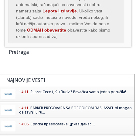
automatski, računajući na savesnost i dobru
nameru sajta
Lepota i zdravlje
. Ukoliko vest
(članak) sadrži netačne navode, vređa nekog, ili
krši nečija autorska prava - molimo Vas da nas o
tome
ODMAH obavestite
obavestite kako bismo
uklonili sporni sadržaj.
Pretraga
NAJNOVIJE VESTI
14:11:
Susret Cece i JK u Budvi? Pevačica samo jedno poručila!
14:11:
PARKER PREGOVARA SA PORODICOM BAS: ASVEL bi mogao
da završi u ru...
14:08:
Српска православна црква данас ...