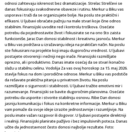
odnosi zahtevaju iskrenost bez dramatizacije. Strelac Strelčevi se
danas fokusiraju svakodnevne obaveze i rutinu. Merkur u Biku vas
usporava i traži da se organizujete bolje. Na poslu ste praktični i
efikasni. U ljubavi obraćate pažnju na male stvari koje čine odnos
stabilnim. Finansijski uvodite red i kontrolu troškova. Osećate
potrebu da pojednostavite život i fokusirate se na ono što zaista
funkcioniše. Jarac Dan donosi stabilnost i kreativnu jasnoću. Merkur
u Biku vas podržava u izražavanju ideja na praktičan način. Na poslu
ste fokusirani na projekte koji imaju dugoročnu vrednost. U ljubavi
postajete otvoreniji i nežniji nego inače. Finansijski razmišljate
oprezno, ali i produktivno. Danas imate osećaj da se stvari konačno
slažu u stabilnu celinu. Vodolija Za vas ovaj horoskop za 15. maj 2026.
stavlja fokus na dom i porodične odnose. Merkur u Biku vas podstiče
da rešavate praktična pitanja u privatnom životu. Na poslu
razmišljate o sigurnosti i stabilnosti. U ljubavi tražite emotivni mir i
razumevanje. Finansijski se bavite dugoročnim planovima. Osećate
potrebu da usporite i stvorite stabilniju osnovu. Ribe Dan donosi
jasniju komunikaciju i fokus na konkretne informacije. Merkur u Biku
vam pomaže da svoje ideje izrazite jednostavnije i razumljivije. Na
poslu imate važan razgovor ili dogovor. U ljubavi postajete direktniji
i realniji. Finansijski planirate pažljivo i bez impulsivnih poteza. Danas
učite da jednostavnost često donosi najbolje rezultate. Foto: