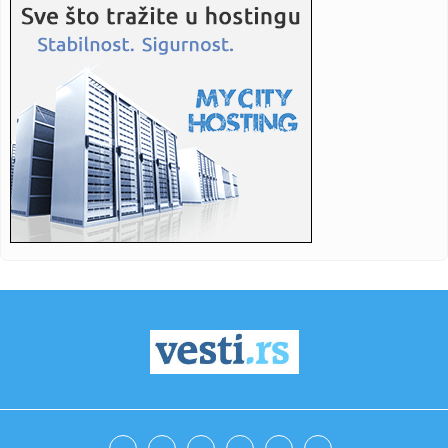
13:47:
Đurovski: "Marakana" nas je nosila do preokreta, neka
bude opet ...
13:47:
Vrtić u Novoseliji biće ispunjen mališanima od septembra
13:47:
Eskobarova "Katedrala": Luksuzni zatvor koji je izgradio
sam sebi...
13:47:
Brutalno udarila rivalku pa poručila: Privilegija bijelaca
(VIDE...
13:46:
"Ostavljeni sin Asmina Durdžića" u stvari je poznati
tiktoker? ...
13:45:
Zenit stiže u Beograd i testira Partizan
13:43:
Nizak nivo Dunava otkrio most rimskog cara Konstantina I
u Bugars...
13:39:
Vučić otkrio koliko ljudi je već na platformi "Ko si, bre, ti?...
13:34:
U Sloveniji od utorka jeftinije gorivo