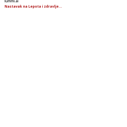
lummi.ai
Nastavak na Lepota i zdravlje...