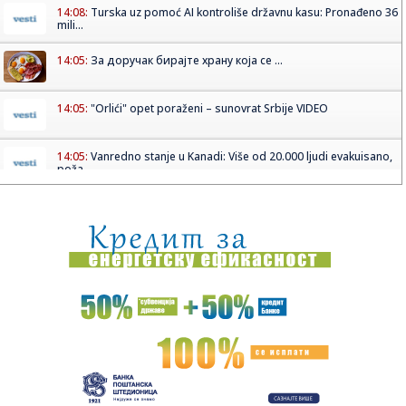
14:08:
Turska uz pomoć AI kontroliše državnu kasu: Pronađeno 36
mili...
14:05:
За доручак бирајте храну која се ...
14:05:
"Orlići" opet poraženi – sunovrat Srbije VIDEO
14:05:
Vanredno stanje u Kanadi: Više od 20.000 ljudi evakuisano,
poža...
14:04:
VIDEO: Porsche 944 Turbo sa 508 KS na Autobanu
14:03:
Plakati za horor "Mumija" zabranjeni u Velikoj Britaniji jer su
p...
14:01:
Volite WhatsApp stikere? Evo dobrih vesti za vas
14:01:
Srbin izbačen iz ekipe: Trenira individualno i čeka na
transfer...
14:00:
Harley Flanagan iz Cro-Magsa sumnja da će nastaviti sa