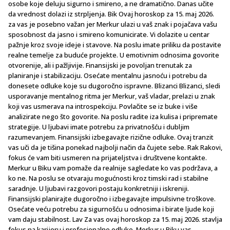
osobe koje deluju sigurno i smireno, a ne dramatično. Danas učite
da vrednost dolazi iz strpljenja. Bik Ovaj horoskop za 15. maj 2026.
za vas je posebno važan jer Merkur ulazi u vaš znak i pojačava vašu
sposobnost da jasno i smireno komunicirate. Vi dolazite u centar
pažnje kroz svoje ideje i stavove. Na poslu imate priliku da postavite
realne temelje za buduće projekte. U emotivnim odnosima govorite
otvorenije, ali i pažljivije. Finansijski je povoljan trenutak za
planiranje i stabilizaciju. Osećate mentalnu jasnoću i potrebu da
donesete odluke koje su dugoročno ispravne. Blizanci Blizanci, sledi
usporavanje mentalnog ritma jer Merkur, vaš vladar, prelazi u znak
koji vas usmerava na introspekciju. Povlačite se iz buke i više
analizirate nego što govorite. Na poslu radite iza kulisa i pripremate
strategije. U ljubavi imate potrebu za privatnošću i dubljim
razumevanjem. Finansijski izbegavajte rizične odluke. Ovaj tranzit
vas uči da je tišina ponekad najbolji način da čujete sebe. Rak Rakovi,
fokus će vam biti usmeren na prijateljstva i društvene kontakte.
Merkur u Biku vam pomaže da realnije sagledate ko vas podržava, a
ko ne. Na poslu se otvaraju mogućnosti kroz timski rad i stabilne
saradnje. U ljubavi razgovori postaju konkretniji i iskreniji.
Finansijski planirajte dugoročno i izbegavajte impulsivne troškove.
Osećate veću potrebu za sigurnošću u odnosima i birate ljude koji
vam daju stabilnost. Lav Za vas ovaj horoskop za 15. maj 2026. stavlja
fokus na karijeru i profesionalne odluke. Merkur u Biku vas