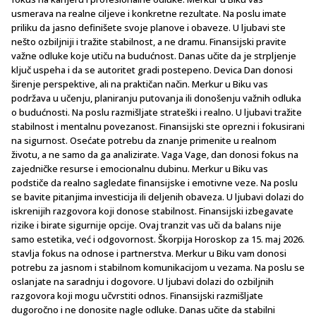
usmerava na realne ciljeve i konkretne rezultate. Na poslu imate
priliku da jasno definišete svoje planove i obaveze. U ljubavi ste
nešto ozbiljniji i tražite stabilnost, a ne dramu. Finansijski pravite
važne odluke koje utiču na budućnost. Danas učite da je strpljenje
ključ uspeha i da se autoritet gradi postepeno. Devica Dan donosi
širenje perspektive, ali na praktičan način. Merkur u Biku vas
podržava u učenju, planiranju putovanja ili donošenju važnih odluka
o budućnosti. Na poslu razmišljate strateški i realno. U ljubavi tražite
stabilnost i mentalnu povezanost. Finansijski ste oprezni i fokusirani
na sigurnost. Osećate potrebu da znanje primenite u realnom
životu, a ne samo da ga analizirate. Vaga Vage, dan donosi fokus na
zajedničke resurse i emocionalnu dubinu. Merkur u Biku vas
podstiče da realno sagledate finansijske i emotivne veze. Na poslu
se bavite pitanjima investicija ili deljenih obaveza. U ljubavi dolazi do
iskrenijih razgovora koji donose stabilnost. Finansijski izbegavate
rizike i birate sigurnije opcije. Ovaj tranzit vas uči da balans nije
samo estetika, već i odgovornost. Škorpija Horoskop za 15. maj 2026.
stavlja fokus na odnose i partnerstva. Merkur u Biku vam donosi
potrebu za jasnom i stabilnom komunikacijom u vezama. Na poslu se
oslanjate na saradnju i dogovore. U ljubavi dolazi do ozbiljnih
razgovora koji mogu učvrstiti odnos. Finansijski razmišljate
dugoročno i ne donosite nagle odluke. Danas učite da stabilni