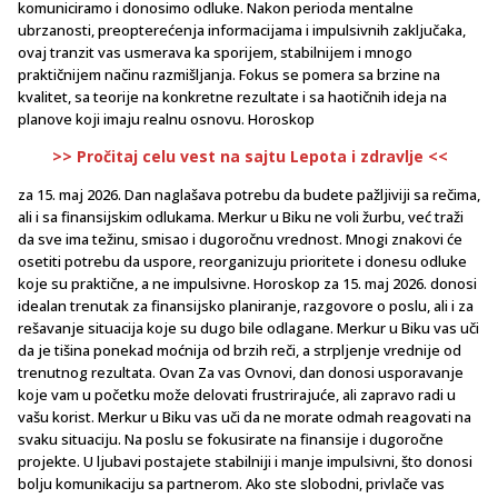
komuniciramo i donosimo odluke. Nakon perioda mentalne
ubrzanosti, preopterećenja informacijama i impulsivnih zaključaka,
ovaj tranzit vas usmerava ka sporijem, stabilnijem i mnogo
praktičnijem načinu razmišljanja. Fokus se pomera sa brzine na
kvalitet, sa teorije na konkretne rezultate i sa haotičnih ideja na
planove koji imaju realnu osnovu. Horoskop
>> Pročitaj celu vest na sajtu Lepota i zdravlje <<
za 15. maj 2026. Dan naglašava potrebu da budete pažljiviji sa rečima,
ali i sa finansijskim odlukama. Merkur u Biku ne voli žurbu, već traži
da sve ima težinu, smisao i dugoročnu vrednost. Mnogi znakovi će
osetiti potrebu da uspore, reorganizuju prioritete i donesu odluke
koje su praktične, a ne impulsivne. Horoskop za 15. maj 2026. donosi
idealan trenutak za finansijsko planiranje, razgovore o poslu, ali i za
rešavanje situacija koje su dugo bile odlagane. Merkur u Biku vas uči
da je tišina ponekad moćnija od brzih reči, a strpljenje vrednije od
trenutnog rezultata. Ovan Za vas Ovnovi, dan donosi usporavanje
koje vam u početku može delovati frustrirajuće, ali zapravo radi u
vašu korist. Merkur u Biku vas uči da ne morate odmah reagovati na
svaku situaciju. Na poslu se fokusirate na finansije i dugoročne
projekte. U ljubavi postajete stabilniji i manje impulsivni, što donosi
bolju komunikaciju sa partnerom. Ako ste slobodni, privlače vas