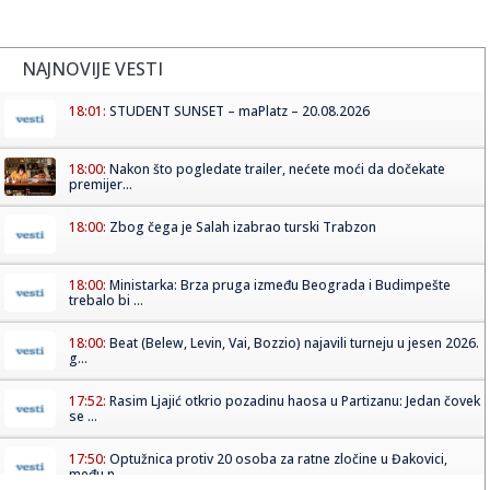
NAJNOVIJE VESTI
18:01:
STUDENT SUNSET – maPlatz – 20.08.2026
18:00:
Nakon što pogledate trailer, nećete moći da dočekate
premijer...
18:00:
Zbog čega je Salah izabrao turski Trabzon
18:00:
Ministarka: Brza pruga između Beograda i Budimpešte
trebalo bi ...
18:00:
Beat (Belew, Levin, Vai, Bozzio) najavili turneju u jesen 2026.
g...
17:52:
Rasim Ljajić otkrio pozadinu haosa u Partizanu: Jedan čovek
se ...
17:50:
Optužnica protiv 20 osoba za ratne zločine u Đakovici,
među n...