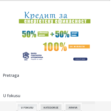
17:47:
Snažan pljusak se sručio na Beograd; Oglasio se RHMZ – i
ovi ...
17:45:
Stranka Istina predlaže pravo na bolovanje radi nege
kućnih lju...
17:45:
More kod Italije toplije nego ikad: Ligursko more prešlo 30
step...
17:44:
Vučić: Izbori mogu biti raspisani u narednim danima ili
nedelja...
17:43:
Ratovi, nafta i El Ninjo stvaraju "savršenu oluju" za cijene
hra...
17:42:
Zalužni ponovo udara na Zelenskog: Ukrajina je iskoristila
Pretraga
sve o...
17:42:
Sombor: Sombor prvi dostigao 40 stepeni
U fokusu
17:40:
KOSTIĆ SE VRATIO U HOLANDIJU: Srpski reprezentativac
potpisao za...
U FOKUSU
KATEGORIJE
ARHIVA