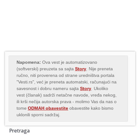
Napomena:
Ova vest je automatizovano
(softverski) preuzeta sa sajta
Story
. Nije preneta
ručno, niti proverena od strane uredništva portala
"Vesti.rs", već je preneta automatski, računajući na
savesnost i dobru nameru sajta
Story
. Ukoliko
vest (članak) sadrži netačne navode, vređa nekog,
ili krši nečija autorska prava - molimo Vas da nas o
tome
ODMAH obavestite
obavestite kako bismo
uklonili sporni sadržaj.
Pretraga