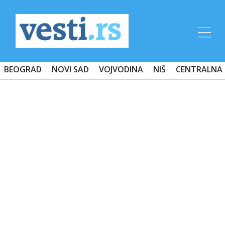
BEOGRAD
NOVI SAD
VOJVODINA
NIŠ
CENTRALNA 