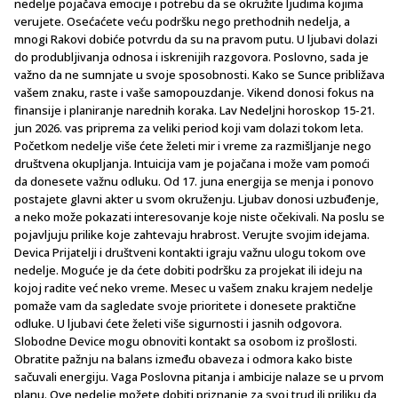
nedelje pojačava emocije i potrebu da se okružite ljudima kojima
verujete. Osećaćete veću podršku nego prethodnih nedelja, a
mnogi Rakovi dobiće potvrdu da su na pravom putu. U ljubavi dolazi
do produbljivanja odnosa i iskrenijih razgovora. Poslovno, sada je
važno da ne sumnjate u svoje sposobnosti. Kako se Sunce približava
vašem znaku, raste i vaše samopouzdanje. Vikend donosi fokus na
finansije i planiranje narednih koraka. Lav Nedeljni horoskop 15-21.
jun 2026. vas priprema za veliki period koji vam dolazi tokom leta.
Početkom nedelje više ćete želeti mir i vreme za razmišljanje nego
društvena okupljanja. Intuicija vam je pojačana i može vam pomoći
da donesete važnu odluku. Od 17. juna energija se menja i ponovo
postajete glavni akter u svom okruženju. Ljubav donosi uzbuđenje,
a neko može pokazati interesovanje koje niste očekivali. Na poslu se
pojavljuju prilike koje zahtevaju hrabrost. Verujte svojim idejama.
Devica Prijatelji i društveni kontakti igraju važnu ulogu tokom ove
nedelje. Moguće je da ćete dobiti podršku za projekat ili ideju na
kojoj radite već neko vreme. Mesec u vašem znaku krajem nedelje
pomaže vam da sagledate svoje prioritete i donesete praktične
odluke. U ljubavi ćete želeti više sigurnosti i jasnih odgovora.
Slobodne Device mogu obnoviti kontakt sa osobom iz prošlosti.
Obratite pažnju na balans između obaveza i odmora kako biste
sačuvali energiju. Vaga Poslovna pitanja i ambicije nalaze se u prvom
planu. Ove nedelje možete dobiti priznanje za svoj trud ili priliku da