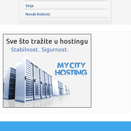
Sirija
23:22:
Moskvu čeka pakao: Izdato ozbiljno upozorenje; Oglasili se
Novak Đoković
meteo...
23:21:
Betis očitao lekciju Arsenalu
23:19:
Roma dovela autora najprljavijeg poteza na Mundijalu
23:09:
KECMANOVIĆ PAO POSLE MARATONA: Srbin dobio prvi set,
pa poklekao...
23:06:
Bibi rekao "ne" Trampu
23:01:
Slučaj Huse B. iz BiH pokrenuo “lavinu” u Kelnu, provjerava
...
23:01:
Recept za zdrave brauni kuglice od čokolade koje se ne
peku (VID...
23:01:
Antonio Banderas progovorio o srčanom udaru: "To je
najbolja stv...