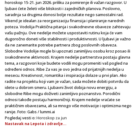
horoskop 15-21. jun 2026. priliku za pomirenje ili važan razgovor. U
ljubavi ćete želeti više bliskosti i zajedničkih planova. Poslovno,
saradnja sa drugima donosi bolje rezultate nego samostalni rad.
Vikend je idealan za reorganizaciju finansija i planiranje narednih
poteza. Vodolija Praktična pitanja i svakodnevne obaveze zahtevaju
vašu pažnju. Ove nedelje možete uspostaviti rutinu koja će vam
dugoročno doneti više stabilnosti i produktivnosti. U ljubavi je važno
da ne zanemarite potrebe partnera zbog poslovnih obaveza.
Slobodne Vodolije mogle bi upoznati zanimljivu osobu kroz posao ili
svakodnevne aktivnosti. Krajem nedelje partnerstva postaju glavna
tema, a razgovori koje budete vodili mogu promeniti vaš pogled na
određeni odnos. Ribe Za vas je ovo jedna od prijatnijih nedelja u
mesecu. Kreativnost, romantika i inspiracija dolaze u prvi plan. Ako
radite na projektu koji vam je važan, sada možete dobiti potvrdu da
idete u dobrom smeru. Ljubavni život dobija novu energiju, a
slobodne Ribe mogu doživeti zanimljivo poznanstvo. Porodični
odnosi takođe postaju harmoničniji. Krajem nedelje vraćate se
praktičnim obavezama, ali sa mnogo više motivacije i optimizma nego
ranije. Foto: Gabs / lummi.ai
Pogledaj vesti o:
Horoskop za jun
Nastavak na Lepota i zdravlje...