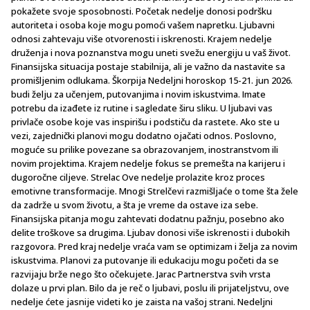
pokažete svoje sposobnosti. Početak nedelje donosi podršku
autoriteta i osoba koje mogu pomoći vašem napretku. Ljubavni
odnosi zahtevaju više otvorenosti i iskrenosti. Krajem nedelje
druženja i nova poznanstva mogu uneti svežu energiju u vaš život.
Finansijska situacija postaje stabilnija, ali je važno da nastavite sa
promišljenim odlukama. Škorpija Nedeljni horoskop 15-21. jun 2026.
budi želju za učenjem, putovanjima i novim iskustvima. Imate
potrebu da izađete iz rutine i sagledate širu sliku. U ljubavi vas
privlače osobe koje vas inspirišu i podstiču da rastete. Ako ste u
vezi, zajednički planovi mogu dodatno ojačati odnos. Poslovno,
moguće su prilike povezane sa obrazovanjem, inostranstvom ili
novim projektima. Krajem nedelje fokus se premešta na karijeru i
dugoročne ciljeve. Strelac Ove nedelje prolazite kroz proces
emotivne transformacije. Mnogi Strelčevi razmišljaće o tome šta žele
da zadrže u svom životu, a šta je vreme da ostave iza sebe.
Finansijska pitanja mogu zahtevati dodatnu pažnju, posebno ako
delite troškove sa drugima. Ljubav donosi više iskrenosti i dubokih
razgovora. Pred kraj nedelje vraća vam se optimizam i želja za novim
iskustvima. Planovi za putovanje ili edukaciju mogu početi da se
razvijaju brže nego što očekujete. Jarac Partnerstva svih vrsta
dolaze u prvi plan. Bilo da je reč o ljubavi, poslu ili prijateljstvu, ove
nedelje ćete jasnije videti ko je zaista na vašoj strani. Nedeljni