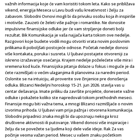
važnih informacija koje će vam koristiti tokom leta. Kako se približava
vikend, energija Meseca u Lavu budi vašu kreativnost i želju za
zabavom. Slobodni Ovnovi mogli bi da privuku osobu koja ih inspiriše
i motiviše. Zauzeti će želeti više pažnje i romantike. Ne donosite
impulsivne finansijske odluke jer će vam strpljenje doneti bolji
rezultat. Bik Komunikacija je vaša najjača karta tokom ove nedelje.
Razgovori koje budete vodili mogu otvoriti vrata novim poslovnim
prilikama ili poboljšati postojeće odnose. Početak nedelje donosi
više kontakata, poruka i susreta. U ljubavi postajete otvoreniji za
iskreno izražavanje osećanja. Krajem nedelje poželećete više mira i
vremena kod kuće. Finansijska pitanja dolaze u fokus i moguće je da
ćete razmišljati o većim ulaganjima ili planovima za naredni period.
Oslonite se na intuiciju, ali proverite sve činjenice pre donošenja
odluka. Blizanci Nedeljni horoskop 15-21. jun 2026. stavlja vas u
centar dešavanja. Imate priliku da završite projekte, donesete važne
odluke i pokažete koliko ste napredovali tokom prethodnih meseci.
Finansije mogu biti važna tema, a mnogi Blizanci razmišljaće o novim
izvorima prihoda. U ljubavi vam prija pažnja i otvorena komunikacija.
Slobodni pripadnici znaka mogli bi da upoznaju nekoga kroz
društvene aktivnosti ili putovanje. Vikend donosi više inspiracije i
želju da se povežete sa ljudima koji dele vaše ideje. Rak Za vas
počinje veoma važan period. Mesec u vašem znaku početkom