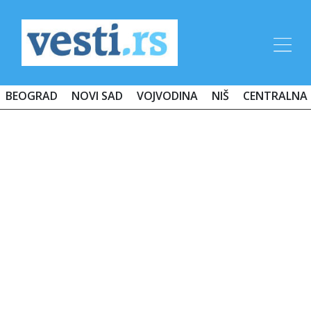
BEOGRAD
NOVI SAD
VOJVODINA
NIŠ
CENTRALNA 