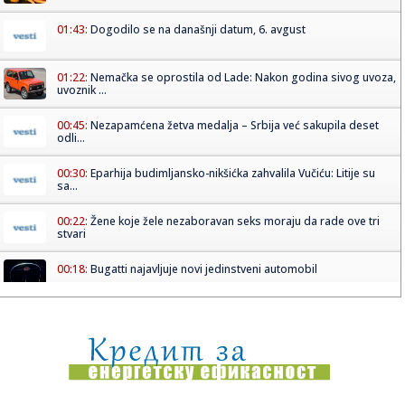
01:43:
Dogodilo se na današnji datum, 6. avgust
01:22:
Nemačka se oprostila od Lade: Nakon godina sivog uvoza,
uvoznik ...
00:45:
Nezapamćena žetva medalja – Srbija već sakupila deset
odli...
00:30:
Eparhija budimljansko-nikšićka zahvalila Vučiću: Litije su
sa...
00:22:
Žene koje žele nezaboravan seks moraju da rade ove tri
stvari
00:18:
Bugatti najavljuje novi jedinstveni automobil
00:15:
Drama na plaži u Italiji! Doktorka iz Beograda pritrčala
turist...
00:02:
Na današnji dan, 6. avgust