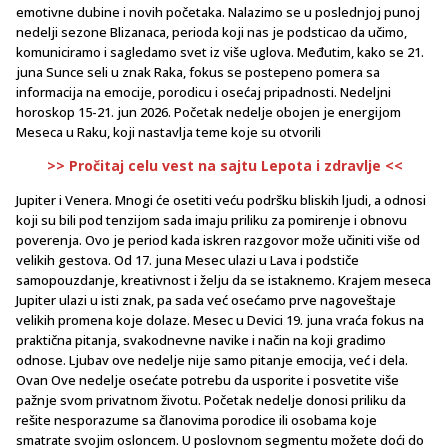
emotivne dubine i novih početaka. Nalazimo se u poslednjoj punoj
nedelji sezone Blizanaca, perioda koji nas je podsticao da učimo,
komuniciramo i sagledamo svet iz više uglova. Međutim, kako se 21.
juna Sunce seli u znak Raka, fokus se postepeno pomera sa
informacija na emocije, porodicu i osećaj pripadnosti. Nedeljni
horoskop 15-21. jun 2026. Početak nedelje obojen je energijom
Meseca u Raku, koji nastavlja teme koje su otvorili
>> Pročitaj celu vest na sajtu Lepota i zdravlje <<
Jupiter i Venera. Mnogi će osetiti veću podršku bliskih ljudi, a odnosi
koji su bili pod tenzijom sada imaju priliku za pomirenje i obnovu
poverenja. Ovo je period kada iskren razgovor može učiniti više od
velikih gestova. Od 17. juna Mesec ulazi u Lava i podstiče
samopouzdanje, kreativnost i želju da se istaknemo. Krajem meseca
Jupiter ulazi u isti znak, pa sada već osećamo prve nagoveštaje
velikih promena koje dolaze. Mesec u Devici 19. juna vraća fokus na
praktična pitanja, svakodnevne navike i način na koji gradimo
odnose. Ljubav ove nedelje nije samo pitanje emocija, već i dela.
Ovan Ove nedelje osećate potrebu da usporite i posvetite više
pažnje svom privatnom životu. Početak nedelje donosi priliku da
rešite nesporazume sa članovima porodice ili osobama koje
smatrate svojim osloncem. U poslovnom segmentu možete doći do