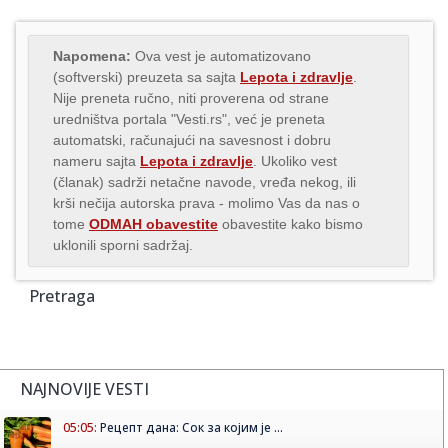
Napomena:
Ova vest je automatizovano
(softverski) preuzeta sa sajta
Lepota i zdravlje
.
Nije preneta ručno, niti proverena od strane
uredništva portala "Vesti.rs", već je preneta
automatski, računajući na savesnost i dobru
nameru sajta
Lepota i zdravlje
. Ukoliko vest
(članak) sadrži netačne navode, vređa nekog, ili
krši nečija autorska prava - molimo Vas da nas o
tome
ODMAH obavestite
obavestite kako bismo
uklonili sporni sadržaj.
Pretraga
NAJNOVIJE VESTI
05:05:
Рецепт дана: Сок за којим је ...