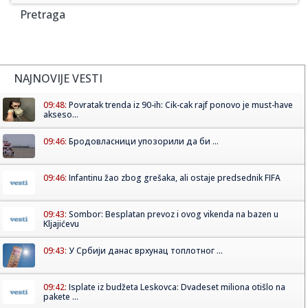
Pretraga
NAJNOVIJE VESTI
09:48:
Povratak trenda iz 90-ih: Cik-cak rajf ponovo je must-have
akseso...
09:46:
Бродовласници упозорили да би ...
09:46:
Infantinu žao zbog grešaka, ali ostaje predsednik FIFA
09:43:
Sombor: Besplatan prevoz i ovog vikenda na bazen u
Kljajićevu
09:43:
У Србији данас врхунац топлотног ...
09:42:
Isplate iz budžeta Leskovca: Dvadeset miliona otišlo na
pakete ...