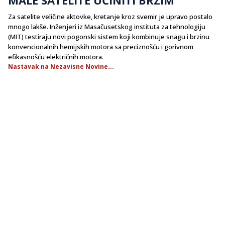
​Za satelite veličine aktovke, kretanje kroz svemir je upravo postalo
mnogo lakše. Inženjeri iz Masačusetskog instituta za tehnologiju
(MIT) testiraju novi pogonski sistem koji kombinuje snagu i brzinu
konvencionalnih hemijskih motora sa preciznošću i gorivnom
efikasnošću električnih motora.
Nastavak na Nezavisne Novine...