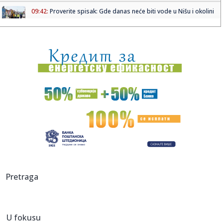
09:42:
Proverite spisak: Gde danas neće biti vode u Nišu i okolini
09:40:
Srbijavode: Vandalizam na Savskom nasipu – još jedan
pokušaj ...
09:39:
Pešačka zona u Lebanu dobija novi izgled
09:38:
ДВОЈИЦА РАДНИКА „СИГНАЛА СОМБОР“ ...
09:37:
Delovi Novog Sada i Kovilja u petak bez struje
09:37:
Veliki proizvođač na "crnoj listi"
09:36:
"Izdaja!"
Pretraga
09:36:
Zaboravite ogromne ekrane i veštačku inteligenciju –
vozači ...
U fokusu
09:34:
Deo Novog Sada danas bez vode