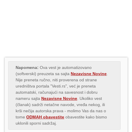
Napomena:
Ova vest je automatizovano
(softverski) preuzeta sa sajta
Nezavisne Novine
.
Nije preneta ručno, niti proverena od strane
uredništva portala "Vesti.rs", već je preneta
automatski, računajući na savesnost i dobru
nameru sajta
Nezavisne Novine
. Ukoliko vest
(članak) sadrži netačne navode, vređa nekog, ili
krši nečija autorska prava - molimo Vas da nas o
tome
ODMAH obavestite
obavestite kako bismo
uklonili sporni sadržaj.