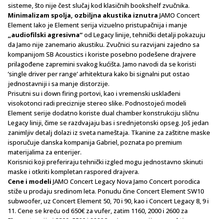
sisteme, što nije čest slučaj kod klasičnih bookshelf zvučnika.
Minimalizam spolja, ozbiljna akustika iznutra
JAMO Concert
Element Iako je Element serija vizuelno pristupačnija i manje
„audiofilski agresivna“
od Legacy linije, tehnički detalji pokazuju
da Jamo nije zanemario akustiku. Zvučnici su razvijani zajedno sa
kompanijom SB Acoustics i koriste posebno podešene drajvere
prilagođene zapremini svakog kućišta. Jamo navodi da se koristi
’single driver per range’ arhitektura kako bi signalni put ostao
jednostavniji i sa manje distorzije.
Prisutni su i down firing portovi, kao i vremenski usklađeni
visokotonci radi preciznije stereo slike. Podnostojeći modeli
Element serije dodatno koriste dual chamber konstrukciju sličnu
Legacy liniji, čime se razdvajaju bas i srednjetonski opseg. Još jedan
zanimljiv detalj dolazi iz sveta nameštaja. Tkanine za zaštitne maske
isporučuje danska kompanija Gabriel, poznata po premium
materijalima za enterijer.
Korisnici koji preferiraju tehnički izgled mogu jednostavno skinuti
maske i otkriti kompletan raspored drajvera.
Cene i modeli
JAMO Concert Legacy Nova Jamo Concert porodica
stiže u prodaju sredinom leta. Ponudu čine Concert Element SW10
subwoofer, uz Concert Element 50, 70 i 90, kao i Concert Legacy 8, 9 i
11. Cene se kreću od 650€ za vufer, zatim 1160, 2000 i 2600 za