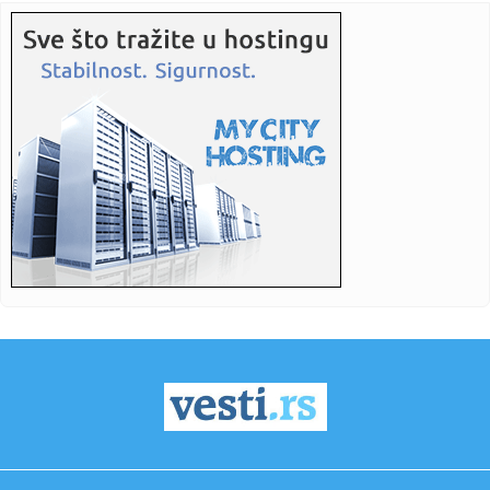
17:47:
Snažan pljusak se sručio na Beograd; Oglasio se RHMZ – i
ovi ...
17:45:
Stranka Istina predlaže pravo na bolovanje radi nege
kućnih lju...
17:45:
More kod Italije toplije nego ikad: Ligursko more prešlo 30
step...
17:44:
Vučić: Izbori mogu biti raspisani u narednim danima ili
nedelja...
17:43:
Ratovi, nafta i El Ninjo stvaraju "savršenu oluju" za cijene
hra...
17:42:
Zalužni ponovo udara na Zelenskog: Ukrajina je iskoristila
sve o...
17:42:
Sombor: Sombor prvi dostigao 40 stepeni
17:40:
KOSTIĆ SE VRATIO U HOLANDIJU: Srpski reprezentativac
potpisao za...