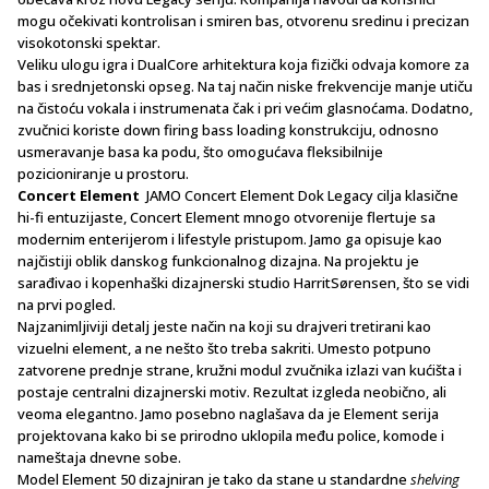
mogu očekivati kontrolisan i smiren bas, otvorenu sredinu i precizan
visokotonski spektar.
Veliku ulogu igra i DualCore arhitektura koja fizički odvaja komore za
bas i srednjetonski opseg. Na taj način niske frekvencije manje utiču
na čistoću vokala i instrumenata čak i pri većim glasnoćama. Dodatno,
zvučnici koriste down firing bass loading konstrukciju, odnosno
usmeravanje basa ka podu, što omogućava fleksibilnije
pozicioniranje u prostoru.
Concert Element
JAMO Concert Element Dok Legacy cilja klasične
hi-fi entuzijaste, Concert Element mnogo otvorenije flertuje sa
modernim enterijerom i lifestyle pristupom. Jamo ga opisuje kao
najčistiji oblik danskog funkcionalnog dizajna. Na projektu je
sarađivao i kopenhaški dizajnerski studio HarritSørensen, što se vidi
na prvi pogled.
Najzanimljiviji detalj jeste način na koji su drajveri tretirani kao
vizuelni element, a ne nešto što treba sakriti. Umesto potpuno
zatvorene prednje strane, kružni modul zvučnika izlazi van kućišta i
postaje centralni dizajnerski motiv. Rezultat izgleda neobično, ali
veoma elegantno. Jamo posebno naglašava da je Element serija
projektovana kako bi se prirodno uklopila među police, komode i
nameštaja dnevne sobe.
Model Element 50 dizajniran je tako da stane u standardne
shelving