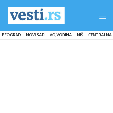
BEOGRAD
NOVI SAD
VOJVODINA
NIŠ
CENTRALNA 