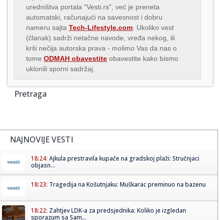
uredništva portala "Vesti.rs", već je preneta
automatski, računajući na savesnost i dobru
nameru sajta
Tech-Lifestyle.com
. Ukoliko vest
(članak) sadrži netačne navode, vređa nekog, ili
krši nečija autorska prava - molimo Vas da nas o
tome
ODMAH obavestite
obavestite kako bismo
uklonili sporni sadržaj.
Pretraga
NAJNOVIJE VESTI
18:24:
Ajkula prestravila kupače na gradskoj plaži: Stručnjaci
objasn...
18:23:
Tragedija na Košutnjaku: Muškarac preminuo na bazenu
18:22:
Zahtjev LDK-a za predsjednika: Koliko je izgledan
sporazum sa Sam...