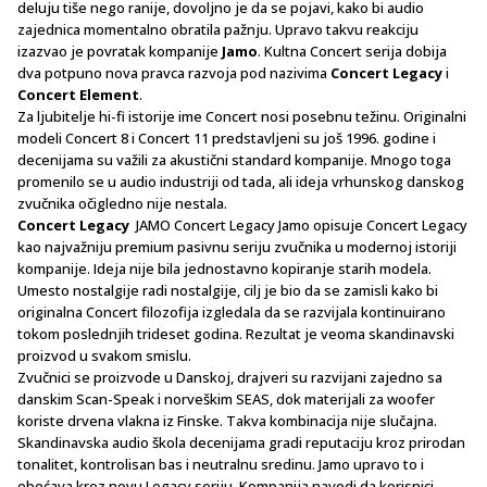
deluju tiše nego ranije, dovoljno je da se pojavi, kako bi audio
zajednica momentalno obratila pažnju. Upravo takvu reakciju
izazvao je povratak kompanije
Jamo
. Kultna Concert serija dobija
dva potpuno nova pravca razvoja pod nazivima
Concert Legacy
i
Concert Element
.
Za ljubitelje hi-fi istorije ime Concert nosi posebnu težinu. Originalni
modeli Concert 8 i Concert 11 predstavljeni su još 1996. godine i
decenijama su važili za akustični standard kompanije. Mnogo toga
promenilo se u audio industriji od tada, ali ideja vrhunskog danskog
zvučnika očigledno nije nestala.
Concert Legacy
JAMO Concert Legacy Jamo opisuje Concert Legacy
kao najvažniju premium pasivnu seriju zvučnika u modernoj istoriji
kompanije. Ideja nije bila jednostavno kopiranje starih modela.
Umesto nostalgije radi nostalgije, cilj je bio da se zamisli kako bi
originalna Concert filozofija izgledala da se razvijala kontinuirano
tokom poslednjih trideset godina. Rezultat je veoma skandinavski
proizvod u svakom smislu.
Zvučnici se proizvode u Danskoj, drajveri su razvijani zajedno sa
danskim Scan-Speak i norveškim SEAS, dok materijali za woofer
koriste drvena vlakna iz Finske. Takva kombinacija nije slučajna.
Skandinavska audio škola decenijama gradi reputaciju kroz prirodan
tonalitet, kontrolisan bas i neutralnu sredinu. Jamo upravo to i
obećava kroz novu Legacy seriju. Kompanija navodi da korisnici