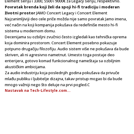
Element seriju i 3300, 5500 i 9000€ za Legacy seriju, respektivno.
Povratak brenda koji želi da spoji hi-fi tradiciju i moderan
životni prostor
JAMO Concert Legacy i Concert Element
Najzanimljiviji deo cele priče možda nije samo povratak Jamo imena,
već način na koji kompanija pokušava da redefiniše mesto hi-fi
sistema u modernom domu.
Decenijama su ozbiljni zvučnici često izgledali kao tehnička oprema
koja dominira prostorom. Concert Element posebno pokazuje
potpuno drugačiju filozofiju. Audio sistem više ne pokušava da bude
skriven, ali ni agresivno nametnut. Umesto toga postaje deo
enterijera, gotovo komad funkcionalnog nameštaja sa ozbiljnim
akustičkim ambicijama.
Za audio industriju koja poslednjih godina pokušava da privuče
mlađu publiku i ljubitelje dizajna, takav pristup mogao bi da bude
mnogo važniji nego što deluje na prvi pogled.C
Nastavak na Tech-Lifestyle.com...