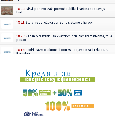
18:22:
Nišvil ponovo traži pomoć publike i rađana spasavaju
bud...
18:21:
Starenje ugrožava penzione sisteme u Evropi
18:20:
Kenan o rastanku sa Zvezdom: "Ne zameram nikome, to je
posao"
18:18:
Rodri izazvao tektonski potres - odjavio Real i rekao DA
Barselon...
18:16:
Vučić će ugostiti Zelenskog: Poznato kada stiže u Beograd
18:13:
RODRI U BARSI: Stigao je odgovor koji menja sve!
18:11:
Raspisan konkurs za raspodelu 40 miliona dinara za
sprovođenje o...
18:06:
Vučić dočekao vatrogasce-spasioce koji su u Španiji gasili
po...