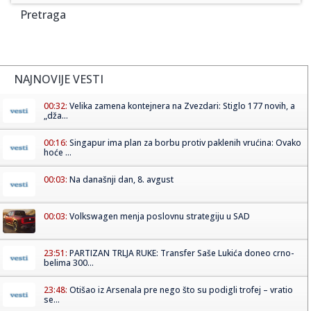
Pretraga
NAJNOVIJE VESTI
00:32:
Velika zamena kontejnera na Zvezdari: Stiglo 177 novih, a
„dža...
00:16:
Singapur ima plan za borbu protiv paklenih vrućina: Ovako
hoće ...
00:03:
Na današnji dan, 8. avgust
00:03:
Volkswagen menja poslovnu strategiju u SAD
23:51:
PARTIZAN TRLJA RUKE: Transfer Saše Lukića doneo crno-
belima 300...
23:48:
Otišao iz Arsenala pre nego što su podigli trofej – vratio
se...