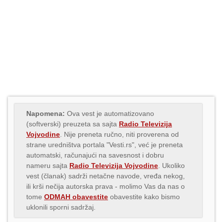
Napomena:
Ova vest je automatizovano
(softverski) preuzeta sa sajta
Radio Televizija
Vojvodine
. Nije preneta ručno, niti proverena od
strane uredništva portala "Vesti.rs", već je preneta
automatski, računajući na savesnost i dobru
nameru sajta
Radio Televizija Vojvodine
. Ukoliko
vest (članak) sadrži netačne navode, vređa nekog,
ili krši nečija autorska prava - molimo Vas da nas o
tome
ODMAH obavestite
obavestite kako bismo
uklonili sporni sadržaj.