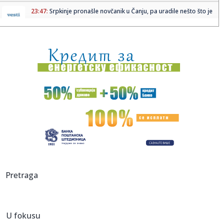
23:47:
Srpkinje pronašle novčanik u Čanju, pa uradile nešto što je
...
23:46:
Detalji drame na nemačkom aerodromu: Vozač nogom
izbacio dron s...
23:42:
Kraj za Aleksandru i Anu: Eliminisane već na startu
23:35:
"Nema lakih utakmica, ali mi smo Vojvodina"
23:33:
Ribakina sigurna u Torontu
23:32:
Brenin potez posle pada razbesneo javnost: Devojka joj
pružila r...
23:29:
Američki Senat usvojio zakon o sankcijama Rusiji usmjeren
Pretraga
na ene...
23:27:
Hitno se oglasili Rusi: "Provokacija!"
U fokusu
23:25:
MUP: Aktivna četiri veća požara, najveći izbio u mestu