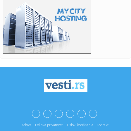
18:46:
Vučić najavio veća primanja građana: "Penzije će da prate
pl...
18:46:
NJUELS SE OPROSTIO OD MESIJEVOG OCA: Emotivna poruka
iz Rosarija ...
18:45:
Sudar vozova u Hrvatskoj, nikom od povređenih nije
ugrožen živ...
18:43:
Vučić se obraća u Belegišu
18:40:
BIRODI: Građanima ne treba predsednik Saveta REM-a, već
da REM ...
18:36:
Prešao 999.999 kilometara automobilom – sad ga prodaje
na aukc...
18:36:
Pakao na Deliblatskoj peščari: Vatra stigla do dvorišta;
"Borb...
18:35:
Dosad neviđeno: Telefon koji menja tastuturu po vašim
potrebama...
Arhiva
Politika privatnosti
Uslovi korišćenja
Kontakt
18:32:
Crvena zvezda - Novi Pazar: Crveno-beli na poslednjem