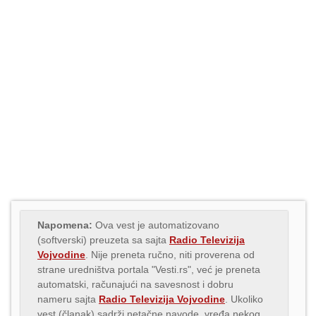
Napomena:
Ova vest je automatizovano
(softverski) preuzeta sa sajta
Radio Televizija
Vojvodine
. Nije preneta ručno, niti proverena od
strane uredništva portala "Vesti.rs", već je preneta
automatski, računajući na savesnost i dobru
nameru sajta
Radio Televizija Vojvodine
. Ukoliko
vest (članak) sadrži netačne navode, vređa nekog,