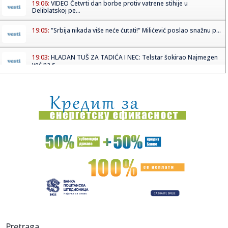
19:06:
VIDEO Četvrti dan borbe protiv vatrene stihije u
Deliblatskoj pe...
19:05:
"Srbija nikada više neće ćutati!" Milićević poslao snažnu p...
19:03:
HLADAN TUŠ ZA TADIĆA I NEC: Telstar šokirao Najmegen
već na s...
19:02:
Vučić najavio značajno veće plate i penzije! Predsednik
otkri...
19:02:
PSŽ ispustio prednost protiv Mančester junajteda
18:59:
Pogledajte kako izgleda raskošna vila Bogoljuba Karića na
moru:...
18:58:
Šok: Rumunija pobedila Srbiju košem u poslednjoj sekundi!
VIDEO
18:57:
Vučić: "Izbori najkasnije za tri meseca"; "Važno je da se ne
i...
18:50:
Drama na Dunavu kod Bele stene: Muškarac skočio iz
Pretraga
čamca da se...