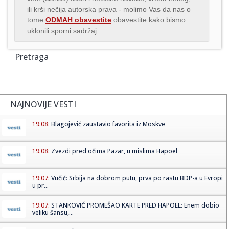
ili krši nečija autorska prava - molimo Vas da nas o
tome
ODMAH obavestite
obavestite kako bismo
uklonili sporni sadržaj.
Pretraga
NAJNOVIJE VESTI
19:08:
Blagojević zaustavio favorita iz Moskve
19:08:
Zvezdi pred očima Pazar, u mislima Hapoel
19:07:
Vučić: Srbija na dobrom putu, prva po rastu BDP-a u Evropi
u pr...
19:07:
STANKOVIĆ PROMEŠAO KARTE PRED HAPOEL: Enem dobio
veliku šansu,...