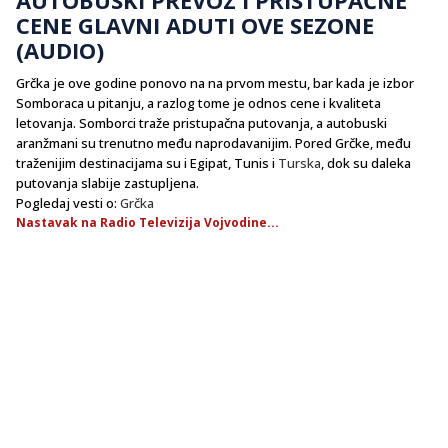
CENE GLAVNI ADUTI OVE SEZONE
(AUDIO)
Grčka je ove godine ponovo na na prvom mestu, bar kada je izbor
Somboraca u pitanju, a razlog tome je odnos cene i kvaliteta
letovanja. Somborci traže pristupačna putovanja, a autobuski
aranžmani su trenutno među naprodavanijim. Pored Grčke, među
traženijim destinacijama su i Egipat, Tunis i
Turska
, dok su daleka
putovanja slabije zastupljena.
Pogledaj vesti o:
Grčka
Nastavak na Radio Televizija Vojvodine...