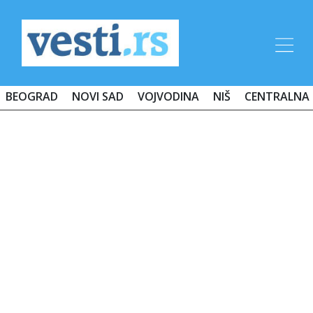
BEOGRAD
NOVI SAD
VOJVODINA
NIŠ
CENTRALNA 