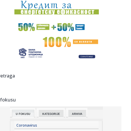
22:08:
U Vlasotincu građani traže još jedan referendum protiv
betonsk...
22:08:
Jeziv prizor u pogrebnom zavodu: Pronađeno više od 50
tela u fa...
22:01:
Vikend horoskop za 8. i 9. avgust 2026: Vrhunac Lavlje
kapije don...
22:00:
ORLIĆI PORAŽENI NA STARTU: Litvanija bila prejaka za
Srbiju na ...
21:56:
Nakon teške nesreće prvo izgovorio: "Srbija pobeđuje!"
retraga
Društv...
21:56:
Marija Kulić razvezala jezik nakon susreta Miljane i Zole:
Evo k...
 fokusu
21:54:
Veliki preokret: Ipak postižu dogovor?
U FOKUSU
KATEGORIJE
ARHIVA
21:53:
Šok u SAD-u: Izgubili 23.000 radnih mesta
Coronavirus