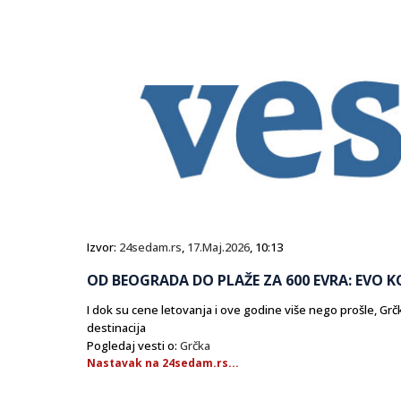
Izvor:
24sedam.rs
,
17.Maj.2026
, 10:13
OD BEOGRADA DO PLAŽE ZA 600 EVRA: EVO 
I dok su cene letovanja i ove godine više nego prošle, Grč
destinacija
Pogledaj vesti o:
Grčka
Nastavak na 24sedam.rs...