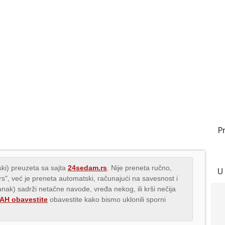
P
ki) preuzeta sa sajta
24sedam.rs
. Nije preneta ručno,
U
.rs", već je preneta automatski, računajući na savesnost i
lanak) sadrži netačne navode, vređa nekog, ili krši nečija
H obavestite
obavestite kako bismo uklonili sporni