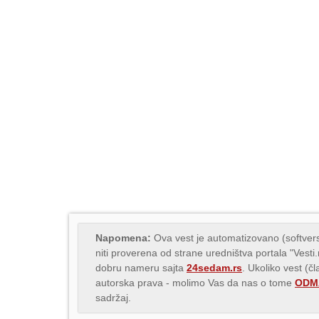
Napomena:
Ova vest je automatizovano (softvers
niti proverena od strane uredništva portala "Vesti
dobru nameru sajta
24sedam.rs
. Ukoliko vest (č
autorska prava - molimo Vas da nas o tome
ODMA
sadržaj.