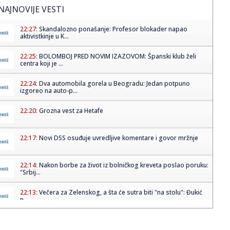
NAJNOVIJE VESTI
22:27:
Skandalozno ponašanje: Profesor blokader napao
aktivistkinje u K...
22:25:
BOLOMBOJ PRED NOVIM IZAZOVOM: Španski klub želi
centra koji je ...
22:24:
Dva automobila gorela u Beogradu: Jedan potpuno
izgoreo na auto-p...
22:20:
Grozna vest za Hetafe
22:17:
Novi DSS osuđuje uvredljive komentare i govor mržnje
22:14:
Nakon borbe za život iz bolničkog kreveta poslao poruku:
"Srbij...
22:13:
Večera za Zelenskog, a šta će sutra biti "na stolu": Đukić
n...
22:09:
Bolomboj ne ide u Asvel – iskusni centar se seli u Španiju