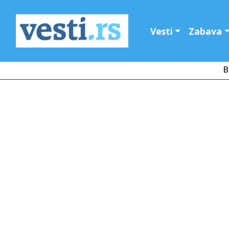
Vesti
Zabava
B