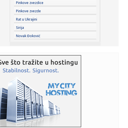
21:53:
Štand "Studenti pobeđuju" na Novosadskom noćnom
Pinkove zvezdice
bazaru, pored ...
Pinkove zvezde
21:45:
Jokić čeka Vembanjamu, znaju se i cene karata za
Rat u Ukrajini
košarkaški s...
Sirija
21:42:
Ana Nikolić na korak od suda sa Slobinom ženom? Njegov
Novak Đoković
advokat ...
21:41:
Veliki preokret Srbije – Rusija pala posle pet setova
21:41:
Srbija sa Hrvatskom u Zagrebu za finale Svetskog
prvenstva!
21:36:
NOVI PAZAR BEZ STRAHA NA MARAKANI: Pandurović ističe
– „Cil...
21:34:
Ferrari testira novu verziju modela Purosangue
21:34:
Knežević: "Prva odluka koju ću doneti kao premijer biće
otpri...
21:32:
MUP apelovao na posetioce Sabora trubača u Guči: Ne
vozite pija...