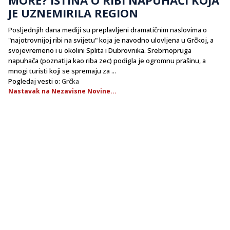
JE UZNEMIRILA REGION
Posljednjih dana mediji su preplavljeni dramatičnim naslovima o
"najotrovnijoj ribi na svijetu" koja je navodno ulovljena u Grčkoj, a
svojevremeno i u okolini Splita i Dubrovnika. Srebrnopruga
napuhača (poznatija kao riba zec) podigla je ogromnu prašinu, a
mnogi turisti koji se spremaju za ...
Pogledaj vesti o:
Grčka
Nastavak na Nezavisne Novine...