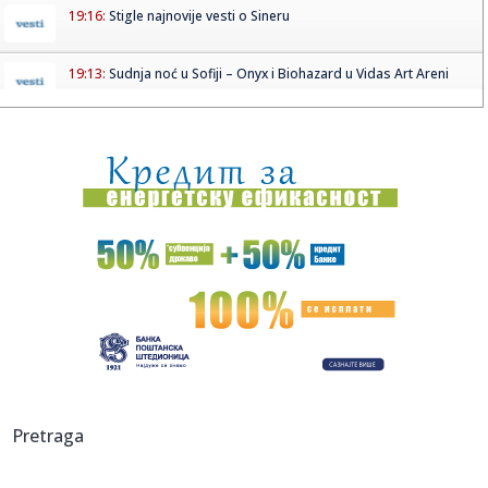
19:16:
Stigle najnovije vesti o Sineru
19:13:
Sudnja noć u Sofiji – Onyx i Biohazard u Vidas Art Areni
19:13:
Vučić: Ove godine kupljeno 51 vozilo za gašenje požara,
nabav...
19:13:
U toku evakuacija u Deliblatskoj peščari, požar stigao do
Čar...
19:10:
Ovo će biti tri ključne teme razgovora sa Zelenskim: Vučić
ot...
19:09:
GO SNS Saopštenje za javnost
19:07:
Zelenski u subotu prvi put u zvaničnoj poseti Srbiji
19:06:
Kampaco u Zvezdi? Ne ovog leta!
Pretraga
19:06:
Detalji Ovusuovog odlaska: "Zvezda tražila četiri miliona,