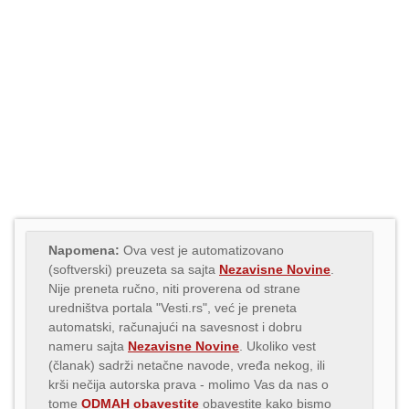
Napomena:
Ova vest je automatizovano
(softverski) preuzeta sa sajta
Nezavisne Novine
.
Nije preneta ručno, niti proverena od strane
uredništva portala "Vesti.rs", već je preneta
automatski, računajući na savesnost i dobru
nameru sajta
Nezavisne Novine
. Ukoliko vest
(članak) sadrži netačne navode, vređa nekog, ili
krši nečija autorska prava - molimo Vas da nas o
tome
ODMAH obavestite
obavestite kako bismo