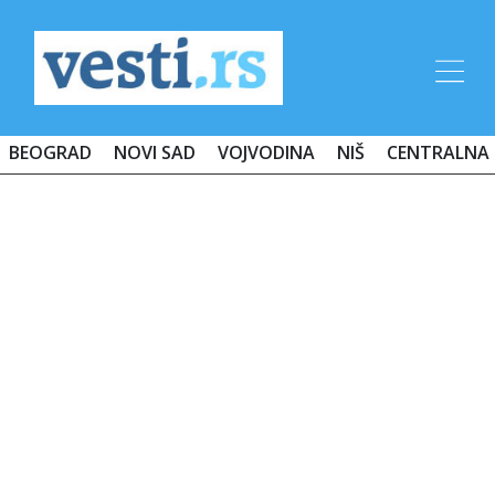
BEOGRAD
NOVI SAD
VOJVODINA
NIŠ
CENTRALNA 