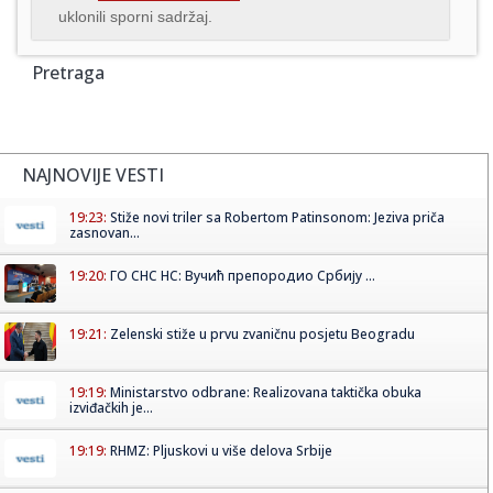
uklonili sporni sadržaj.
Pretraga
NAJNOVIJE VESTI
19:23:
Stiže novi triler sa Robertom Patinsonom: Jeziva priča
zasnovan...
19:20:
ГО СНС НС: Вучић препородио Србију ...
19:21:
Zelenski stiže u prvu zvaničnu posjetu Beogradu
19:19:
Ministarstvo odbrane: Realizovana taktička obuka
izviđačkih je...
19:19:
RHMZ: Pljuskovi u više delova Srbije