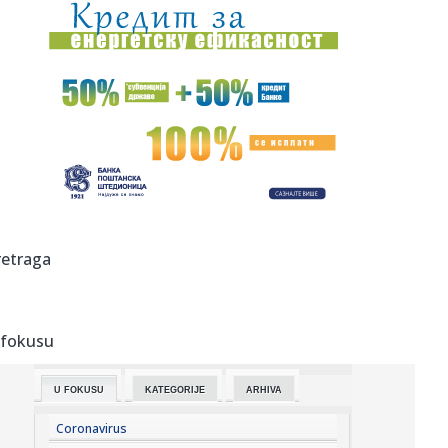
23:48:
Otišao iz Arsenala pre nego što su podigli trofej – vratio
se...
23:47:
Srpkinje pronašle novčanik u Čanju, pa uradile nešto što je
...
23:46:
Detalji drame na nemačkom aerodromu: Vozač nogom
izbacio dron s...
23:42:
Kraj za Aleksandru i Anu: Eliminisane već na startu
23:35:
"Nema lakih utakmica, ali mi smo Vojvodina"
retraga
23:33:
Ribakina sigurna u Torontu
 fokusu
23:32:
Brenin potez posle pada razbesneo javnost: Devojka joj
pružila r...
U FOKUSU
KATEGORIJE
ARHIVA
23:29:
Američki Senat usvojio zakon o sankcijama Rusiji usmjeren
na ene...
Coronavirus