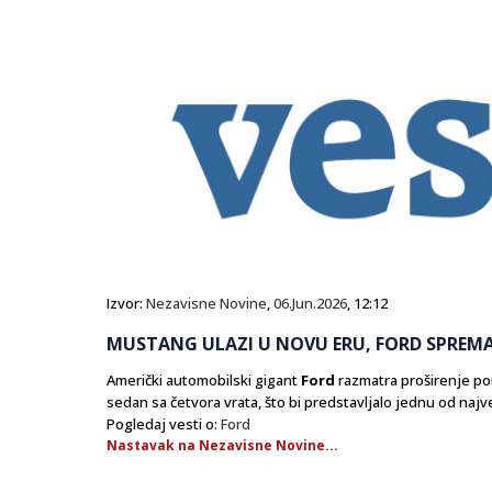
Izvor:
Nezavisne Novine
,
06.Jun.2026
, 12:12
MUSTANG ULAZI U NOVU ERU, FORD SPREMA
​Američki automobilski gigant
Ford
razmatra proširenje po
sedan sa četvora vrata, što bi predstavljalo jednu od naj
Pogledaj vesti o:
Ford
Nastavak na Nezavisne Novine...