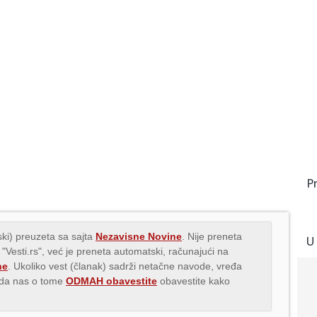
P
ki) preuzeta sa sajta
Nezavisne Novine
. Nije preneta
U
 "Vesti.rs", već je preneta automatski, računajući na
ne
. Ukoliko vest (članak) sadrži netačne navode, vređa
s da nas o tome
ODMAH obavestite
obavestite kako