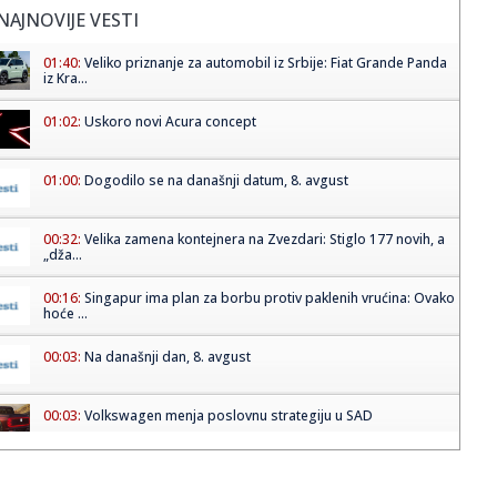
NAJNOVIJE VESTI
01:40:
Veliko priznanje za automobil iz Srbije: Fiat Grande Panda
iz Kra...
01:02:
Uskoro novi Acura concept
01:00:
Dogodilo se na današnji datum, 8. avgust
00:32:
Velika zamena kontejnera na Zvezdari: Stiglo 177 novih, a
„dža...
00:16:
Singapur ima plan za borbu protiv paklenih vrućina: Ovako
hoće ...
00:03:
Na današnji dan, 8. avgust
00:03:
Volkswagen menja poslovnu strategiju u SAD
23:51:
PARTIZAN TRLJA RUKE: Transfer Saše Lukića doneo crno-
belima 300...