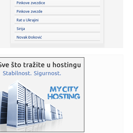
23:27:
Hitno se oglasili Rusi: "Provokacija!"
Pinkove zvezdice
Pinkove zvezde
23:25:
MUP: Aktivna četiri veća požara, najveći izbio u mestu
Rat u Ukrajini
Šumar...
Sirija
23:24:
Ako ste planirali da kupite polovan automobil u Nemačkoj,
Novak Đoković
pogled...
23:22:
KAKVA PORUKA PRED NASTAVAK SEZONE: Srbija nadigrala
Rusiju posle ...
23:21:
Nestao nakit vrijedan 10.000 evra: Snimak otkrio krajnje
neobičn...
23:21:
Krvoproliće u Gracu: Turčin izbo muškarca iz BiH i još
dvojic...
23:21:
Španija od subote uvodi kontrole za putnike iz Italije: Evo
šta...
23:21:
Pucano na vilu bogatog srpskog trgovca nekretninama u
Minhenu
23:21:
Ako vam nije do vježbanja, ova dvominutna aktivnost
može biti o...