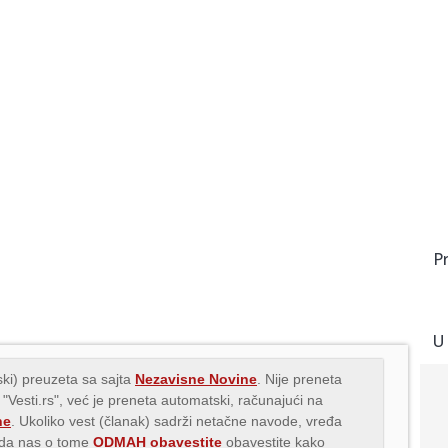
P
U
ki) preuzeta sa sajta
Nezavisne Novine
. Nije preneta
 "Vesti.rs", već je preneta automatski, računajući na
ne
. Ukoliko vest (članak) sadrži netačne navode, vređa
s da nas o tome
ODMAH obavestite
obavestite kako