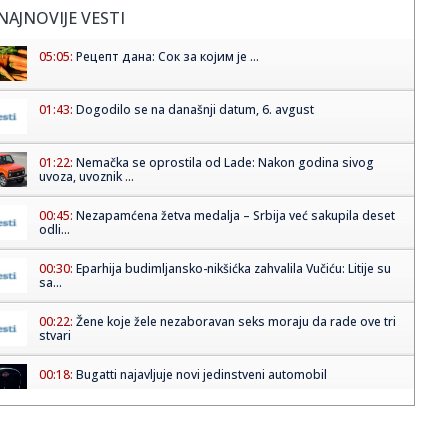
NAJNOVIJE VESTI
05:05:
Рецепт дана: Сок за којим је ...
01:43:
Dogodilo se na današnji datum, 6. avgust
01:22:
Nemačka se oprostila od Lade: Nakon godina sivog
uvoza, uvoznik ...
00:45:
Nezapamćena žetva medalja – Srbija već sakupila deset
odli...
00:30:
Eparhija budimljansko-nikšićka zahvalila Vučiću: Litije su
sa...
00:22:
Žene koje žele nezaboravan seks moraju da rade ove tri
stvari
00:18:
Bugatti najavljuje novi jedinstveni automobil
00:15:
Drama na plaži u Italiji! Doktorka iz Beograda pritrčala
turist...