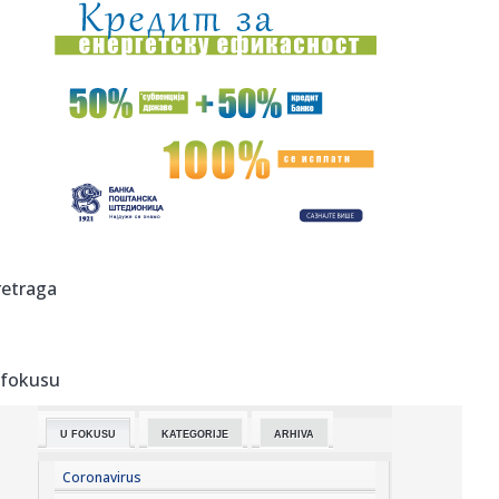
00:02:
Na današnji dan, 6. avgust
23:51:
Tri medalje za Srbiju na EP
23:47:
KIKS PANATINAIKOSA UPRKOS OGROMNIM ULAGANJIMA:
Grčki velikan vod...
23:46:
Tragedija kod Požarevca: Čovek stradao u požaru koji je
sam iz...
23:38:
Lara Gut-Behrami završila karijeru
retraga
23:35:
General Motors i SAIC produžili zajedničko ulaganje na još
20 ...
 fokusu
23:35:
Crveni alarm u Evropi: Rekordi padaju, reke presušuju,
požari b...
U FOKUSU
KATEGORIJE
ARHIVA
23:33:
Novi rat Anđeline Džoli i Breda Pita! Glumac traži da otkrije
...
Coronavirus