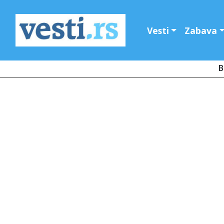
Vesti
Zabava
B