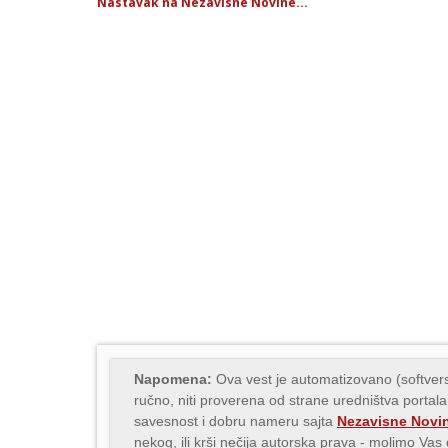
Nastavak na Nezavisne Novine...
Napomena:
Ova vest je automatizovano (softvers
ručno, niti proverena od strane uredništva portala
savesnost i dobru nameru sajta
Nezavisne Novi
nekog, ili krši nečija autorska prava - molimo Va