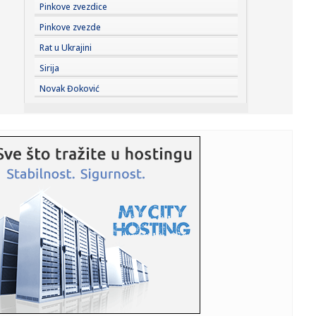
23:27:
Pre „Černobiljske molitve“, stavite ovu knjigu nobelovke na
Pinkove zvezdice
...
Pinkove zvezde
23:23:
Lavlje srce srpskih juniorki! Srbija u dramatičnoj završnici
Rat u Ukrajini
sr...
Sirija
23:22:
Moskvu čeka pakao: Izdato ozbiljno upozorenje; Oglasili
Novak Đoković
se meteo...
23:21:
Betis očitao lekciju Arsenalu
23:19:
Roma dovela autora najprljavijeg poteza na Mundijalu
23:09:
KECMANOVIĆ PAO POSLE MARATONA: Srbin dobio prvi
set, pa poklekao...
23:06:
Bibi rekao "ne" Trampu
23:01:
Slučaj Huse B. iz BiH pokrenuo “lavinu” u Kelnu, provjerava
...
23:01:
Recept za zdrave brauni kuglice od čokolade koje se ne
peku (VID...