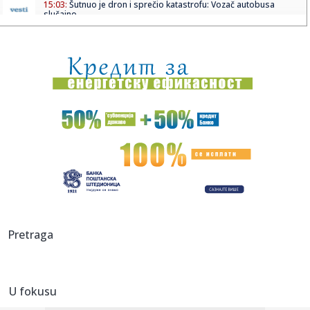
15:03:
Šutnuo je dron i sprečio katastrofu: Vozač autobusa
slučajno ...
15:03:
Na Koševu nema utakmica do daljeg – "krivac" je Merlin
FOTO/VI...
15:03:
Novi lepotan: Bugatti Destrier ima 1.500 KS i W16 motor
FOTO
15:01:
OpenAI na meti kritika: Pravili luksuzno putovanje za
influensere
15:01:
Narandžasti alarm u celoj Srbiji: Temperatura dostigla 38
stepen...
15:00:
Ovo je najpretraživaniji način vežbanja za sagorevanje
masti i...
14:58:
Zelenski ne planira da stane
Pretraga
14:57:
Ruska vojska štedi novac tako što nestale vojnike proglasi
da s...
U fokusu
14:52:
Pavkov o velikom interesovanju za električna vozila: U Srbiji
1....