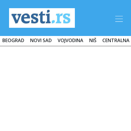
BEOGRAD
NOVI SAD
VOJVODINA
NIŠ
CENTRALNA 