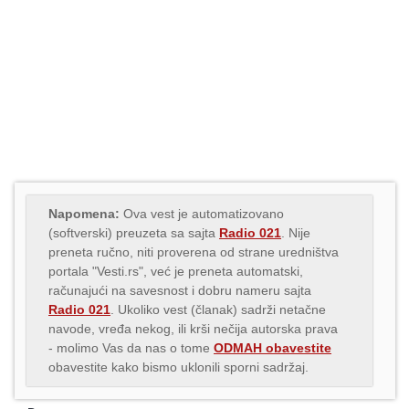
Napomena:
Ova vest je automatizovano
(softverski) preuzeta sa sajta
Radio 021
. Nije
preneta ručno, niti proverena od strane uredništva
portala "Vesti.rs", već je preneta automatski,
računajući na savesnost i dobru nameru sajta
Radio 021
. Ukoliko vest (članak) sadrži netačne
navode, vređa nekog, ili krši nečija autorska prava
- molimo Vas da nas o tome
ODMAH obavestite
obavestite kako bismo uklonili sporni sadržaj.