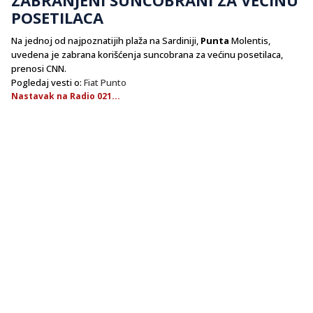
POSETILACA
Na jednoj od najpoznatijih plaža na Sardiniji,
Punta
Molentis,
uvedena je zabrana korišćenja suncobrana za većinu posetilaca,
prenosi CNN.
Pogledaj vesti o:
Fiat Punto
Nastavak na Radio 021...