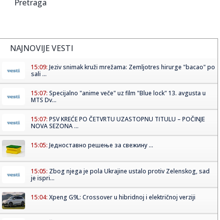
Pretraga
NAJNOVIJE VESTI
15:09:
Jeziv snimak kruži mrežama: Zemljotres hirurge "bacao" po
sali ...
15:07:
Specijalno "anime veče" uz film "Blue lock" 13. avgusta u
MTS Dv...
15:07:
PSV KREĆE PO ČETVRTU UZASTOPNU TITULU – POČINJE
NOVA SEZONA ...
15:05:
Jедноставно решење за свежину ...
15:05:
Zbog njega je pola Ukrajine ustalo protiv Zelenskog, sad
je ispri...
15:04:
Xpeng G9L: Crossover u hibridnoj i električnoj verziji