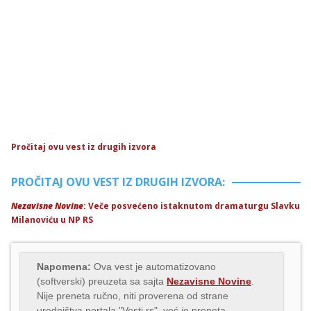
Pročitaj ovu vest iz drugih izvora
PROČITAJ OVU VEST IZ DRUGIH IZVORA:
Nezavisne Novine
: Veče posvećeno istaknutom dramaturgu Slavku
Milanoviću u NP RS
Napomena:
Ova vest je automatizovano
(softverski) preuzeta sa sajta
Nezavisne Novine
.
Nije preneta ručno, niti proverena od strane
uredništva portala "Vesti.rs", već je preneta