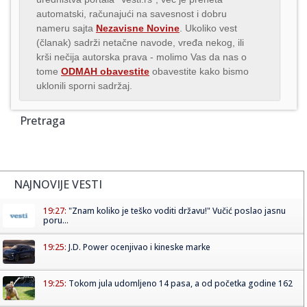
automatski, računajući na savesnost i dobru
nameru sajta
Nezavisne Novine
. Ukoliko vest
(članak) sadrži netačne navode, vređa nekog, ili
krši nečija autorska prava - molimo Vas da nas o
tome
ODMAH obavestite
obavestite kako bismo
uklonili sporni sadržaj.
Pretraga
NAJNOVIJE VESTI
19:27:
"Znam koliko je teško voditi državu!" Vučić poslao jasnu
poru...
19:25:
J.D. Power ocenjivao i kineske marke
19:25:
Tokom jula udomljeno 14 pasa, a od početka godine 162