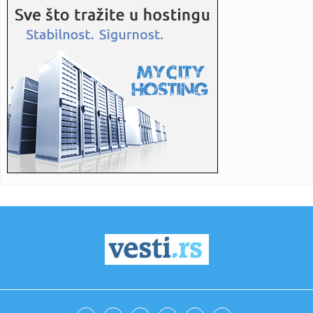
18:48:
Mladić se utopio u Krivaji
18:48:
Ekspres lonac je pravi saveznik u kuhinji: Evo kako ga
pravilno k...
18:48:
Ko su najbogatije estradne zvijezde u Srbiji: Godinama
zarađuju ...
18:48:
Bečki robot srpskog naučnika donosi revoluciju: Metalne
dijelov...
18:48:
Poljoprivrednicima potrebne milijarde evra pomoći
18:48:
Ribolovački kapitalac uhvaćena na Bilećkom jezeru,
dugačak 2 ...
18:48:
Crvena, žuta, zelena ili plava: Šta znače lampice na
instrumen...
18:46:
Vučić najavio veća primanja građana: "Penzije će da prate
pl...
18:46:
NJUELS SE OPROSTIO OD MESIJEVOG OCA: Emotivna poruka