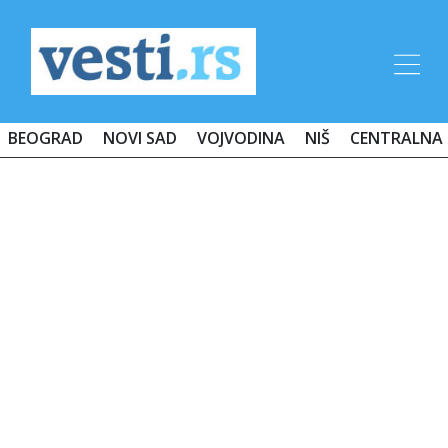
BEOGRAD
NOVI SAD
VOJVODINA
NIŠ
CENTRALNA 