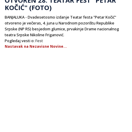
KOČIĆ" (FOTO)
BANJALUKA - Dvadesetosmo izdanje Teatar festa "Petar Kočić"
otvoreno je večeras, 4. juna u Narodnom pozorištu Republike
Srpske (NP RS) besjedom glumice, prvakinje Drame nacionalnog
teatra Srpske Nikoline Friganović.
Pogledaj vesti o:
Fest
Nastavak na Nezavisne Novine...