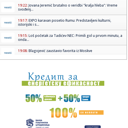
19:22:
Jovana Jeremić brutalno o veridbi "kralja hleba": Vreme
svođenj...
19:17:
EXPO karavan posetio Rumu: Predstavljeni kulturni,
istorijski i s...
19:15:
Loš početak za Tadićev NEC: Primili gol u prvom minutu, a
onda...
19:08:
Blagojević zaustavio favorita iz Moskve
19:08:
Zvezdi pred očima Pazar, u mislima Hapoel
19:07:
Vučić: Srbija na dobrom putu, prva po rastu BDP-a u Evropi
u pr...
19:07:
STANKOVIĆ PROMEŠAO KARTE PRED HAPOEL: Enem dobio
veliku šansu,...
19:06:
VIDEO Četvrti dan borbe protiv vatrene stihije u
Deliblatskoj pe...
19:05:
"Srbija nikada više neće ćutati!" Milićević poslao snažnu p...