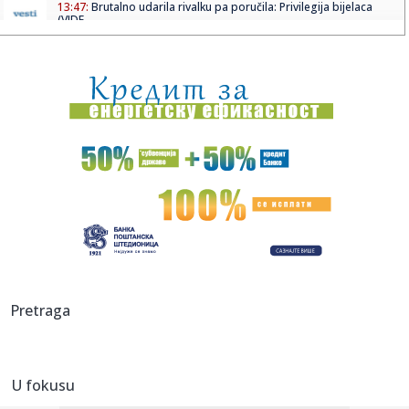
13:47:
Brutalno udarila rivalku pa poručila: Privilegija bijelaca
(VIDE...
13:46:
"Ostavljeni sin Asmina Durdžića" u stvari je poznati
tiktoker? ...
13:45:
Zenit stiže u Beograd i testira Partizan
13:43:
Nizak nivo Dunava otkrio most rimskog cara Konstantina I
u Bugars...
13:39:
Vučić otkrio koliko ljudi je već na platformi "Ko si, bre, ti?...
13:34:
U Sloveniji od utorka jeftinije gorivo
13:34:
VELIKA PROMENA U SRPSKOM RUKOMETU: Savez dobio
Pretraga
novo ime i grb, ev...
13:33:
Žive legende NFL: Bris, Fidžerald, Kikli, Vinatrijer i Kreg u K...
U fokusu
13:33:
Vučić: U slučaju da blokaderi pobede Srbiju bi čekao haos i
n...