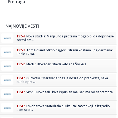
Pretraga
NAJNOVIJE VESTI
13:54:
Nova studija: Manji unos proteina mogao bi da doprinese
zdravijem...
13:53:
Tom Holand otkrio najgoru stranu kostima Spajdermena:
Posle 12 sa...
13:52:
Mediji: Blokaderi stavili veto i na Šoškića
13:47:
Đurovski: "Marakana" nas je nosila do preokreta, neka
bude opet ...
13:47:
Vrtić u Novoseliji biće ispunjen mališanima od septembra
13:47:
Eskobarova "Katedrala": Luksuzni zatvor koji je izgradio
sam sebi...