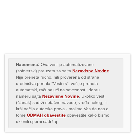
Napomena:
Ova vest je automatizovano
(softverski) preuzeta sa sajta
Nezavisne Novine
.
Nije preneta ručno, niti proverena od strane
uredništva portala "Vesti.rs", već je preneta
automatski, računajući na savesnost i dobru
nameru sajta
Nezavisne Novine
. Ukoliko vest
(članak) sadrži netačne navode, vređa nekog, ili
krši nečija autorska prava - molimo Vas da nas o
tome
ODMAH obavestite
obavestite kako bismo
uklonili sporni sadržaj.