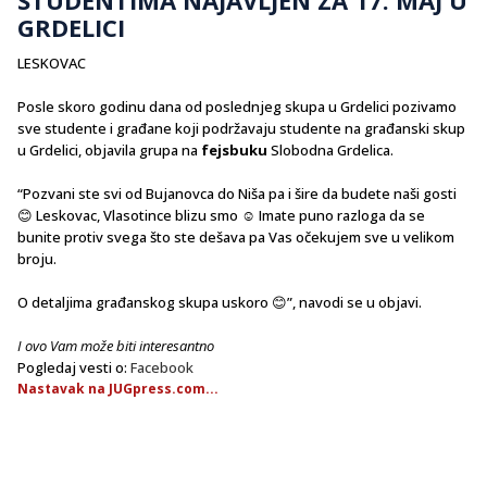
GRDELICI
LESKOVAC
Posle skoro godinu dana od poslednjeg skupa u Grdelici pozivamo
sve studente i građane koji podržavaju studente na građanski skup
u Grdelici, objavila grupa na
fejsbuku
Slobodna Grdelica.
“Pozvani ste svi od Bujanovca do Niša pa i šire da budete naši gosti
😊 Leskovac, Vlasotince blizu smo ☺️ Imate puno razloga da se
bunite protiv svega što ste dešava pa Vas očekujem sve u velikom
broju.
O detaljima građanskog skupa uskoro 😊”, navodi se u objavi.
I ovo Vam može biti interesantno
Pogledaj vesti o:
Facebook
Nastavak na JUGpress.com...