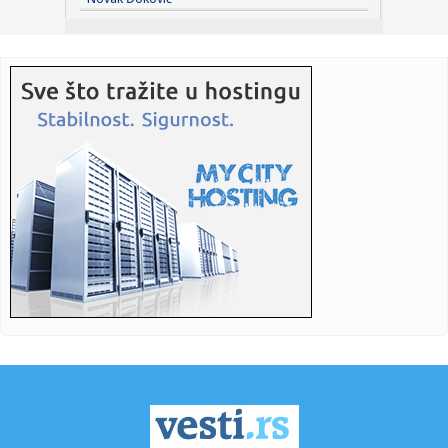
Katarg...
17:09:
Blokaderi u Višnjičkoj banji skupljaju pomoć za
vatrogasce;Na ...
17:07:
Moto GP: Fernandez pobedio na VN Velike Britanije
17:06:
Tramp spreman da okonča rat
17:03:
Preokret Sitija protiv Atletika – dva gola Marmuša za tri
minu...
17:00:
Mislili su da su se obogatili, a za godinu dana skoro ostali
bez ...
17:00:
Evropska komisija pozvala društvene mreže na borbu
protiv dezin...
16:59:
Nova loša partija Arsenala – tri gola Dortmunda u Londonu
16:57:
Preminula čuvena Džansever: Poznati se opraštaju od
jedne od n...