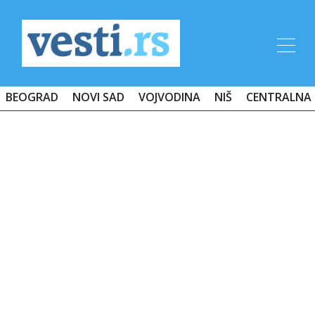
BEOGRAD
NOVI SAD
VOJVODINA
NIŠ
CENTRALNA 