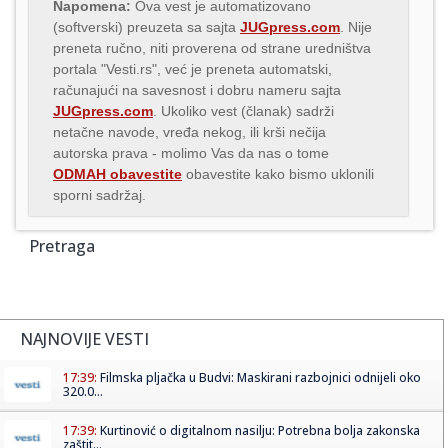
Napomena:
Ova vest je automatizovano
(softverski) preuzeta sa sajta
JUGpress.com
. Nije
preneta ručno, niti proverena od strane uredništva
portala "Vesti.rs", već je preneta automatski,
računajući na savesnost i dobru nameru sajta
JUGpress.com
. Ukoliko vest (članak) sadrži
netačne navode, vređa nekog, ili krši nečija
autorska prava - molimo Vas da nas o tome
ODMAH obavestite
obavestite kako bismo uklonili
sporni sadržaj.
Pretraga
NAJNOVIJE VESTI
17:39:
Filmska pljačka u Budvi: Maskirani razbojnici odnijeli oko
320.0...
17:39:
Kurtinović o digitalnom nasilju: Potrebna bolja zakonska
zaštit...