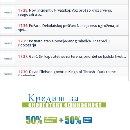
17:39:
Novi incident u Hrvatskoj: Voz prošao kroz crveno,
reagovali u p...
17:39:
Požar u Deliblatskoj peščari: Naselja nisu ugrožena, ali
vjet...
17:39:
Poznato stanje povrijeđenog mladića u nesreći u
Potkozarju
17:37:
Galić: Svi kapaciteti su na terenu, prioritet su ljudski životi...
17:30:
David Ellefson govori o Kings of Thrash i Back to the
Beginning
17:29:
Hamas "za"; Bibi "protiv" – udario na Trampa
17:26:
Veliki preokret Monaka protiv Liverpula
17:26:
Partizanov protivnik odložio utakmicu