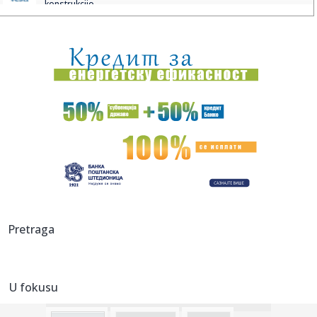
konstrukcijo...
22:16:
JOKIĆ BRUTALNO PONIŽEN?! Ameri rangirali najbolje
strance u ist...
22:13:
Radnički proradio pred praznim tribinama – Zemun upisao
treći...
22:13:
Ultimatumi za SAD!
22:11:
Najsporiji koncert na svetu: Notu po notu sve do 2640.
godine, ka...
22:04:
Lokalna vlast opet čisti deponije za slikanje, najavljuju i
stra...
22:03:
ZVEZDA SA DESETORICOM SAČUVALA POBEDU: Katai i
Pretraga
Enem srušili Nov...
22:01:
VIDEO: Divlja svinja zalutala u metro stanicu u Budimpešti
U fokusu
21:58:
Muškarac iz BiH ukrao kamion pa pucali na njega: Htio sam
samo d...