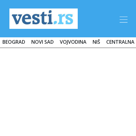
BEOGRAD
NOVI SAD
VOJVODINA
NIŠ
CENTRALNA 