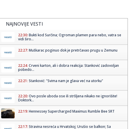
NAJNOVIJE VESTI
22:30:
Bukti kod Surčina; Ogroman plamen para nebo, vatra se
vidi širo...
22:27:
Muškarac poginuo dok je pretrčavao prugu u Zemunu
22:24:
Crveni karton, ali i dobra reakcija: Stanković zadovoljan
pobedo...
22:21:
Stanković: "Svima nam je glava već na utorku"
22:20:
Ovo posle uboda ose ili stršljena nikako ne ignorišite!
Doktork...
22:19:
Hennessey Supercharged Maximus Rumble Bee SRT
22:17:
Stravina nesreća u Hrvatskoj; Urušio se balkon; Sa