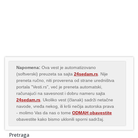
Napomena:
Ova vest je automatizovano
(softverski) preuzeta sa sajta
24sedam.rs
. Nije
preneta ručno, niti proverena od strane uredništva
portala "Vesti.rs", već je preneta automatski,
računajući na savesnost i dobru nameru sajta
24sedam.rs
. Ukoliko vest (članak) sadrži netačne
navode, vređa nekog, ili krši nečija autorska prava
- molimo Vas da nas o tome
ODMAH obavestite
obavestite kako bismo uklonili sporni sadržaj.
Pretraga