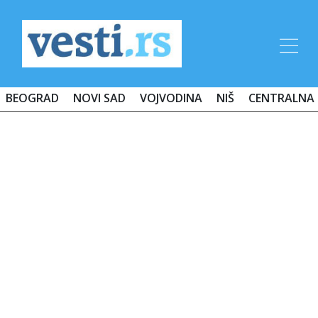
BEOGRAD
NOVI SAD
VOJVODINA
NIŠ
CENTRALNA 