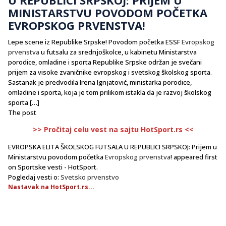
MINISTARSTVU POVODOM POČETKA
EVROPSKOG PRVENSTVA!
Lepe scene iz Republike Srpske! ​Povodom početka ESSF
Evropskog
prvenstva
u futsalu za srednjoškolce, u kabinetu Ministarstva
porodice, omladine i sporta Republike Srpske održan je svečani
prijem za visoke zvaničnike evropskog i svetskog školskog sporta. ​
Sastanak je predvodila Irena Ignjatović, ministarka porodice,
omladine i sporta, koja je tom prilikom istakla da je razvoj školskog
sporta […]
The post
>> Pročitaj celu vest na sajtu HotSport.rs <<
EVROPSKA ELITA ŠKOLSKOG FUTSALA U REPUBLICI SRPSKOJ: Prijem u
Ministarstvu povodom početka
Evropskog prvenstva
! appeared first
on Sportske vesti - HotSport.
Pogledaj vesti o:
Svetsko prvenstvo
Nastavak na HotSport.rs...