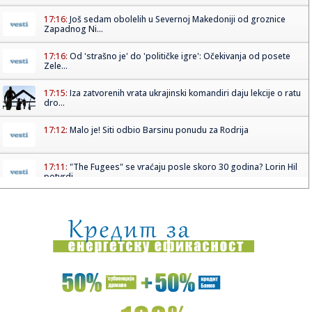
17:16:
Još sedam obolelih u Severnoj Makedoniji od groznice
Zapadnog Ni...
17:16:
Od 'strašno je' do 'političke igre': Očekivanja od posete
Zele...
17:15:
Iza zatvorenih vrata ukrajinski komandiri daju lekcije o ratu
dro...
17:12:
Malo je! Siti odbio Barsinu ponudu za Rodrija
17:11:
"The Fugees" se vraćaju posle skoro 30 godina? Lorin Hil
potvrdi...
17:10:
Rajaković o svom odlasku iz Zvezde: "Nisu mi isplatili osam
plat...
17:09:
Kopaonik dobija nove ski-staze: U posao vredan više od
pola mili...
17:07:
Vikend bez vode na dve lokacije u Nišu: Ekipe JKP Naisus
izlaz...