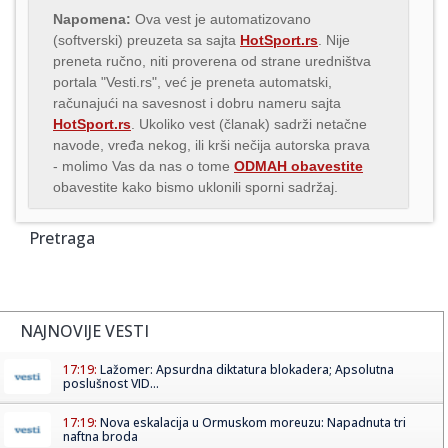
Napomena:
Ova vest je automatizovano
(softverski) preuzeta sa sajta
HotSport.rs
. Nije
preneta ručno, niti proverena od strane uredništva
portala "Vesti.rs", već je preneta automatski,
računajući na savesnost i dobru nameru sajta
HotSport.rs
. Ukoliko vest (članak) sadrži netačne
navode, vređa nekog, ili krši nečija autorska prava
- molimo Vas da nas o tome
ODMAH obavestite
obavestite kako bismo uklonili sporni sadržaj.
Pretraga
NAJNOVIJE VESTI
17:19:
Lažomer: Apsurdna diktatura blokadera; Apsolutna
poslušnost VID...
17:19:
Nova eskalacija u Ormuskom moreuzu: Napadnuta tri
naftna broda