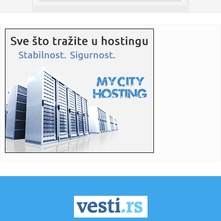
16:55:
Radulović: Ko je Miliću omogućio da godinu i po dana drži
oru...
16:52:
EVROLIGAŠKI POVRATAK: Žalgiris ponovo doveo Kinana
Evansa, milj...
16:52:
Predsjednica Norveškog saveza pozvala Đanija Infantina
na ostav...
16:52:
U Gradišci nema restrikcije vode: Kapacitet duplo veći od
potro...
16:52:
Od brzine do alkohola: Ovo su kazne za saobraćajne
prekršaje u ...
16:52:
Saobraćajni kolaps u Banjaluci: Za nekoliko kilometara
treba 45 ...
16:50:
Vučević bez potvrde o povratku Stefanovića, Nikolića i
Mihajl...
16:49:
EIB odobrila kredit od 100 miliona evra Rumuniji