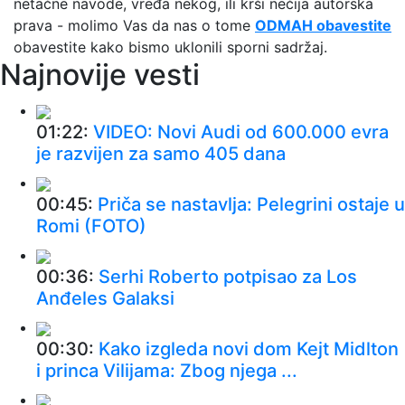
netačne navode, vređa nekog, ili krši nečija autorska
prava - molimo Vas da nas o tome
ODMAH obavestite
obavestite kako bismo uklonili sporni sadržaj.
Najnovije vesti
01:22:
VIDEO: Novi Audi od 600.000 evra
je razvijen za samo 405 dana
00:45:
Priča se nastavlja: Pelegrini ostaje u
Romi (FOTO)
00:36:
Serhi Roberto potpisao za Los
Anđeles Galaksi
00:30:
Kako izgleda novi dom Kejt Midlton
i princa Vilijama: Zbog njega ...