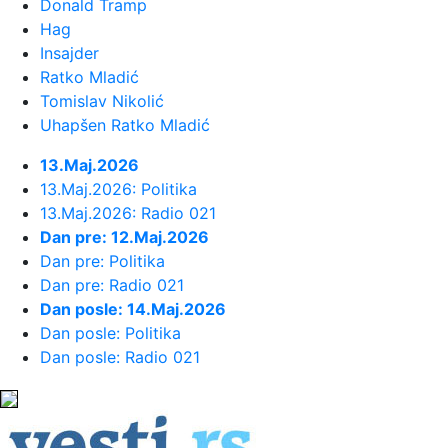
Donald Tramp
00:02:
Na današnji dan, 9. avgust
Hag
Insajder
Ratko Mladić
23:54:
TEŽAK UDARAC ZA HETAFE PRED
Tomislav Nikolić
EVROPU: Važan igrač završio sezon...
Uhapšen Ratko Mladić
23:46:
Bivši igrač Barselone ide u Los
13.Maj.2026
Anđeles
13.Maj.2026: Politika
13.Maj.2026: Radio 021
Dan pre: 12.Maj.2026
23:45:
Izgubili ste pasoš usred odmora?
Dan pre: Politika
Ne paničite: Ovo su koraci koj...
Dan pre: Radio 021
Dan posle: 14.Maj.2026
23:40:
Svetske DJ zvezde stižu u Sarajevo
Dan posle: Politika
na prvi Circus Maximus: Fedde...
Dan posle: Radio 021
23:34:
Održana 36. akcija "Crveno-bela
krv": Prikupljeno je ukupno 307 ...