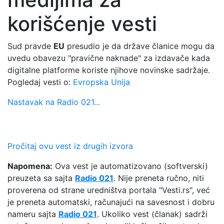
korišćenje vesti
Sud pravde
EU
presudio je da države članice mogu da
uvedu obavezu "pravične naknade" za izdavače kada
digitalne platforme koriste njihove novinske sadržaje.
Pogledaj vesti o:
Evropska Unija
Nastavak na Radio 021...
Pročitaj ovu vest iz drugih izvora
Napomena:
Ova vest je automatizovano (softverski)
preuzeta sa sajta
Radio 021
. Nije preneta ručno, niti
proverena od strane uredništva portala "Vesti.rs", već
je preneta automatski, računajući na savesnost i dobru
nameru sajta
Radio 021
. Ukoliko vest (članak) sadrži