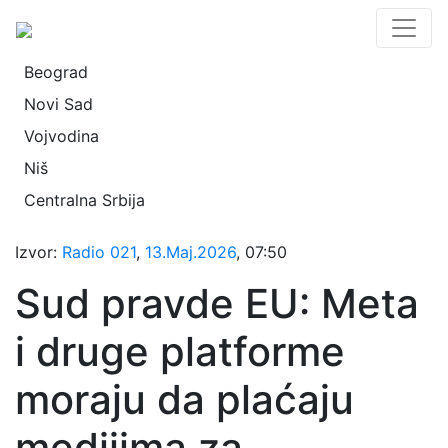
Beograd
Novi Sad
Vojvodina
Niš
Centralna Srbija
Izvor:
Radio 021
,
13.Maj.2026
, 07:50
Sud pravde EU: Meta
i druge platforme
moraju da plaćaju
medijima za