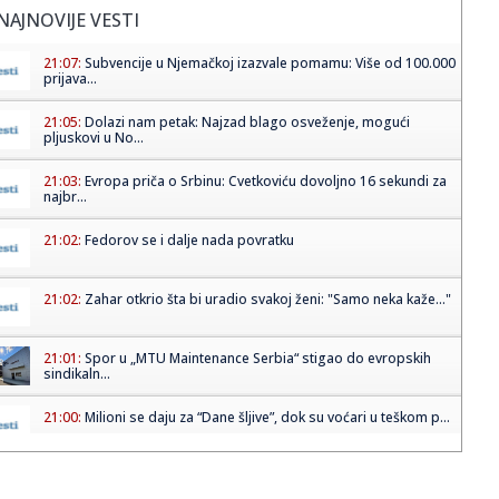
NAJNOVIJE VESTI
21:07:
Subvencije u Njemačkoj izazvale pomamu: Više od 100.000
prijava...
21:05:
Dolazi nam petak: Najzad blago osveženje, mogući
pljuskovi u No...
21:03:
Evropa priča o Srbinu: Cvetkoviću dovoljno 16 sekundi za
najbr...
21:02:
Fedorov se i dalje nada povratku
21:02:
Zahar otkrio šta bi uradio svakoj ženi: "Samo neka kaže..."
21:01:
Spor u „MTU Maintenance Serbia“ stigao do evropskih
sindikaln...
21:00:
Milioni se daju za “Dane šljive”, dok su voćari u teškom p...
21:00:
Srbiju bi zaštita od klimatskih promena mogla da košta
više od...