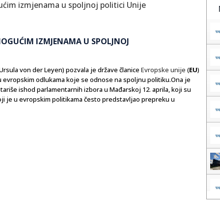
 MOGUĆIM IZMJENAMA U SPOLJNOJ
Ursula von der Leyen) pozvala je države članice
Evropske unije
(
EU
)
u evropskim odlukama koje se odnose na spoljnu politiku.Ona je
tariše ishod parlamentarnih izbora u Mađarskoj 12. aprila, koji su
ji je u evropskim politikama često predstavljao prepreku u