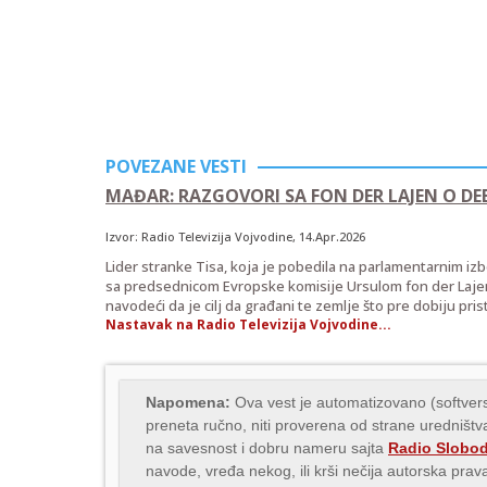
POVEZANE VESTI
MAĐAR: RAZGOVORI SA FON DER LAJEN O D
Izvor:
Radio Televizija Vojvodine
, 14.Apr.2026
Lider stranke Tisa, koja je pobedila na parlamentarnim i
sa predsednicom Evropske komisije Ursulom fon der Laje
navodeći da je cilj da građani te zemlje što pre dobiju prist
Nastavak na Radio Televizija Vojvodine...
Napomena:
Ova vest je automatizovano (softvers
preneta ručno, niti proverena od strane uredništva
na savesnost i dobru nameru sajta
Radio Slobo
navode, vređa nekog, ili krši nečija autorska pr