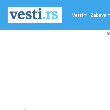
Vesti
Zabava
B