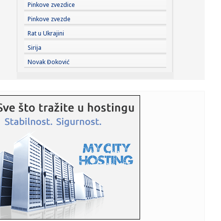
20:45:
"Kompas": Senke nad "listom"
Pinkove zvezdice
Pinkove zvezde
20:45:
Vučić najavio veliki skup u Novom Sadu: Očekujem pobedu
Rat u Ukrajini
na niv...
Sirija
20:44:
Fotelja mu visi o koncu: Zbog čega se republikanci okreću
Novak Đoković
proti...
20:44:
Ako postoji jedan komad koji ćete nositi godinama, to je
kimono ...
20:37:
PARKER NE ODUSTAJE OD SNA: Želi ono što Asvel čeka
skoro tri d...
20:37:
Dragojević će premijeru želeti što pre da zaboravi
20:36:
Lamborghini Revuelto SV postavio novi rekord na
Hokenhajmringu
20:28:
Litvanci surovo iskreni: "Niko nije uzbuđen zbog Partizana
– Z...
20:27:
Smailagić je predstavljen - više nema dileme gde nastavlja
kari...