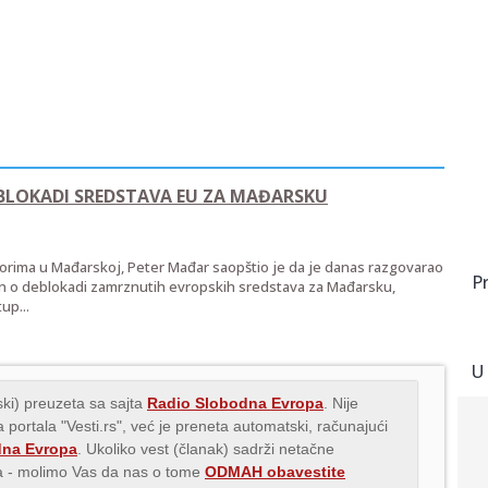
EBLOKADI SREDSTAVA EU ZA MAĐARSKU
zborima u Mađarskoj, Peter Mađar saopštio je da je danas razgovarao
P
n o deblokadi zamrznutih evropskih sredstava za Mađarsku,
up...
U
ki) preuzeta sa sajta
Radio Slobodna Evropa
. Nije
 portala "Vesti.rs", već je preneta automatski, računajući
dna Evropa
. Ukoliko vest (članak) sadrži netačne
ava - molimo Vas da nas o tome
ODMAH obavestite