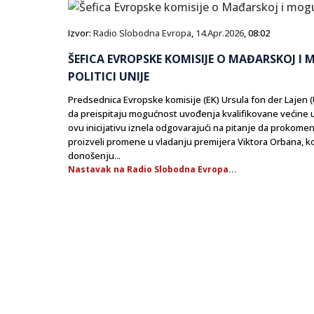
Izvor:
Radio Slobodna Evropa
,
14.Apr.2026
, 08:02
ŠEFICA EVROPSKE KOMISIJE O MAĐARSKOJ I
POLITICI UNIJE
Predsednica Evropske komisije (EK) Ursula fon der Lajen (
da preispitaju mogućnost uvođenja kvalifikovane većine 
ovu inicijativu iznela odgovarajući na pitanje da prokomen
proizveli promene u vladanju premijera Viktora Orbana, ko
donošenju...
Nastavak na Radio Slobodna Evropa...