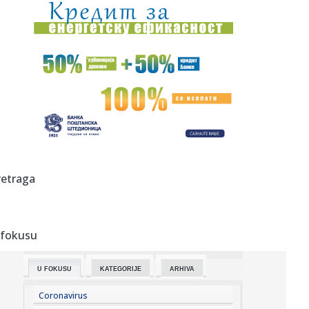
21:00:
Evakuacija stanovnika dva naselja zbog požara u
Deliblatskoj pe...
20:58:
Horor u Nemačkoj: Sudarila se dva tramvaja, više od 25
povređe...
20:58:
Od prodaje pilića do letovanja na jahti: Novi prizori Bojane
i M...
20:57:
Kineski proizvođač robota procenjen na više od devet
milijardi...
20:53:
OVO NE SME DA SE DESI NI U SNU: Crvena zvezda može da
retraga
izgubi Sem...
20:53:
"Petarda" Hajduka iz Splita u Litvaniji
 fokusu
20:52:
Skandal: Procureo dokument; Blokaderi od svih kandidata
traže ap...
U FOKUSU
KATEGORIJE
ARHIVA
20:46:
Novi veliki posao Real Madrida – rešena sudbina
Vinisijusa!
Coronavirus