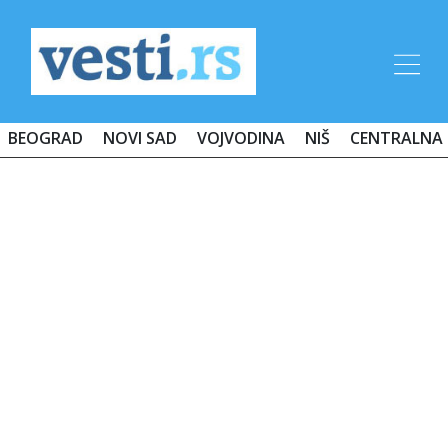
BEOGRAD
NOVI SAD
VOJVODINA
NIŠ
CENTRALNA 