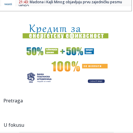
21:43:
Madona i Kajli Minog objavljuju prvu zajedničku pesmu
VIDEO
21:43:
Demba Sek se iskupio u Humskoj VIDEO
21:41:
VIDEO: Novosadski vatrogasci upućeni na ispomoć u
gašenju po...
21:41:
Knežević: "Da nije bilo Srbije i Vučića nikada ne bi pobedili...
21:40:
Beograd spreman za rat bez rukavica – stižu svetski
šampioni ...
21:40:
Rijana snima novi album: ASAP Roki otkrio detalje
21:40:
Skinula se devojka Bake Praseta: Pokazala savršeno telo
Pretraga
(FOTO)
21:39:
HAOS U SALCBURGU: Sudija povukao igrače sa terena,
domaćin se h...
U fokusu
21:36:
Novosadska policija zaplenila 85 kilograma droge:
Uhapšene tri o...