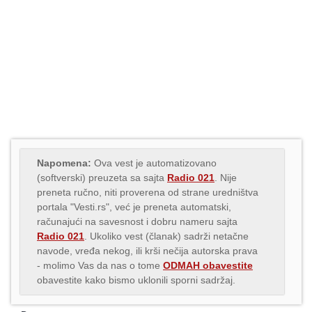
Napomena:
Ova vest je automatizovano
(softverski) preuzeta sa sajta
Radio 021
. Nije
preneta ručno, niti proverena od strane uredništva
portala "Vesti.rs", već je preneta automatski,
računajući na savesnost i dobru nameru sajta
Radio 021
. Ukoliko vest (članak) sadrži netačne
navode, vređa nekog, ili krši nečija autorska prava
- molimo Vas da nas o tome
ODMAH obavestite
obavestite kako bismo uklonili sporni sadržaj.