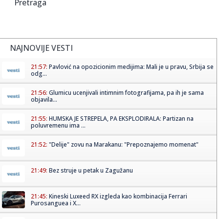
Pretraga
NAJNOVIJE VESTI
21:57:
Pavlović na opozicionim medijima: Mali je u pravu, Srbija se
odg...
21:56:
Glumicu ucenjivali intimnim fotografijama, pa ih je sama
objavila...
21:55:
HUMSKA JE STREPELA, PA EKSPLODIRALA: Partizan na
poluvremenu ima ...
21:52:
"Delije" zovu na Marakanu: "Prepoznajemo momenat"
21:49:
Bez struje u petak u Zagužanu
21:45:
Kineski Luxeed RX izgleda kao kombinacija Ferrari
Purosanguea i X...