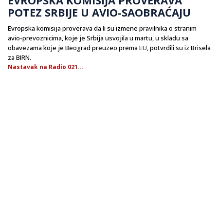
POTEZ SRBIJE U AVIO-SAOBRAĆAJU
Evropska komisija proverava da li su izmene pravilnika o stranim
avio-prevoznicima, koje je Srbija usvojila u martu, u skladu sa
obavezama koje je Beograd preuzeo prema
EU
, potvrdili su iz Brisela
za BIRN.
Nastavak na Radio 021...