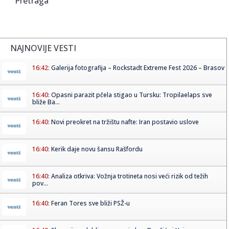
Pretraga
NAJNOVIJE VESTI
16:42:
Galerija fotografija – Rockstadt Extreme Fest 2026 – Brasov
16:40:
Opasni parazit pčela stigao u Tursku: Tropilaelaps sve
bliže Ba...
16:40:
Novi preokret na tržištu nafte: Iran postavio uslove
16:40:
Kerik daje novu šansu Rašfordu
16:40:
Analiza otkriva: Vožnja trotineta nosi veći rizik od težih
pov...
16:40:
Feran Tores sve bliži PSŽ-u