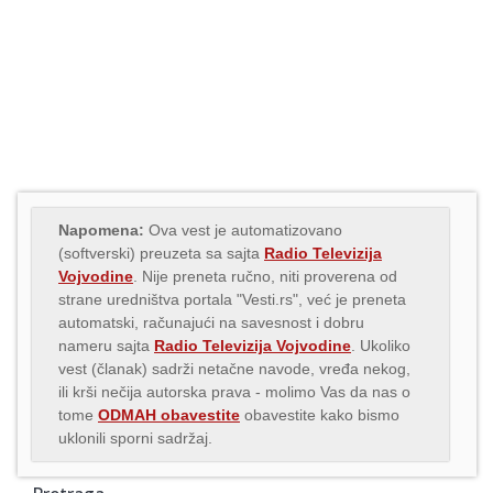
Napomena:
Ova vest je automatizovano
(softverski) preuzeta sa sajta
Radio Televizija
Vojvodine
. Nije preneta ručno, niti proverena od
strane uredništva portala "Vesti.rs", već je preneta
automatski, računajući na savesnost i dobru
nameru sajta
Radio Televizija Vojvodine
. Ukoliko
vest (članak) sadrži netačne navode, vređa nekog,
ili krši nečija autorska prava - molimo Vas da nas o
tome
ODMAH obavestite
obavestite kako bismo
uklonili sporni sadržaj.