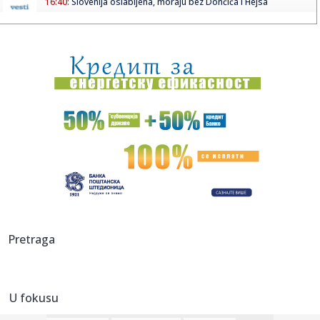
16:40:
Slovenija oslabljena, moraju bez Dončića i Hejsa
16:38:
Старовић: Циљ је да до краја 2027. ...
16:40:
Potpuni haos posle zemljotresa: Zgrade sravnjene,
građani golim ...
16:40:
ANS: "Zaustavimo politiku mržnje pre nego što neko
postane žrt...
16:39:
Nišville 2026: Novi učesnici glavnog programa
16:35:
Италија затвара плаже и купалишта ...
16:37:
Hari Kejn osvojio Zlatnu kopačku Evrope
Pretraga
16:37:
Evropi se "spržio" gotovo sav očekivani ekonomski rast
U fokusu
16:37:
Sombor: Zbog alkohola i nasilničke vožnje zadržano 12
vozača ...