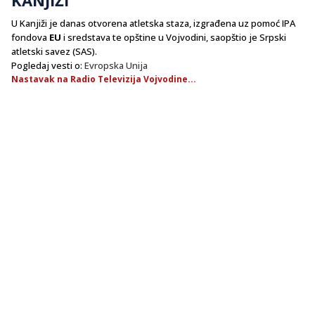
U Kanjiži je danas otvorena atletska staza, izgrađena uz pomoć IPA
fondova
EU
i sredstava te opštine u Vojvodini, saopštio je Srpski
atletski savez (SAS).
Pogledaj vesti o:
Evropska Unija
Nastavak na Radio Televizija Vojvodine...