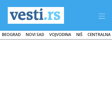
BEOGRAD
NOVI SAD
VOJVODINA
NIŠ
CENTRALNA 